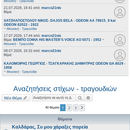
Μουσική - Τραγούδια
21.07.2026, 16:41
από:
marco21nis
θέμα:
ΧΑΤΖΗΑΠΟΣΤΟΛΟΥ ΝΙΚΟΣ- DAJOS BELA - ODEON AA 79815_9 kai
ODEON 82022 - 1922
~
Μουσική - Τραγούδια
17.07.2026, 17:44
από:
marco21nis
θέμα:
ΒΕΜΠΟ ΣΟΦΙΑ HIS MASTER'S VOICE AO 5071 - 1952
~
Μουσική - Τραγούδια
08.07.2026, 16:32
από:
marco21nis
θέμα:
ΚΑΛΟΜΟΙΡΗΣ ΓΕΩΡΓΙΟΣ - ΤΣΑΓΚΑΡΑΚΗΣ ΔΗΜΗΤΡΗΣ ODEON GA 8029 -
1958
~
Μουσική - Τραγούδια
Αναζητήσεις στίχων - τραγουδιών
Αναζήτηση
Ειδική αναζήτηση
Νέο Θέμα
1
2
3
Επόμενη
40 θέματα
Θέματα
Καλδάρας, Συ μου χάραξες πορεία