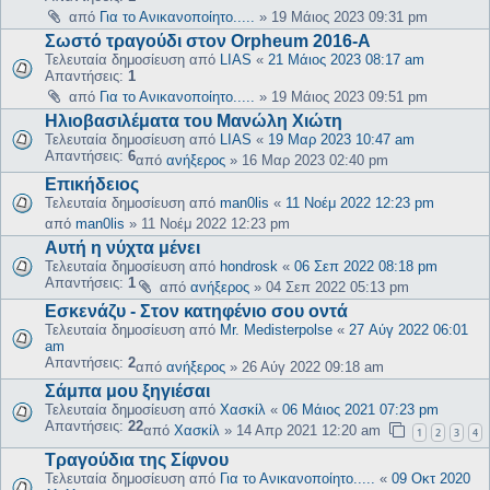
από
Για το Ανικανοποίητο.....
»
19 Μάιος 2023 09:31 pm
Σωστό τραγούδι στον Οrpheum 2016-Α
Τελευταία δημοσίευση από
LIAS
«
21 Μάιος 2023 08:17 am
Απαντήσεις:
1
από
Για το Ανικανοποίητο.....
»
19 Μάιος 2023 09:51 pm
Ηλιοβασιλέματα του Μανώλη Χιώτη
Τελευταία δημοσίευση από
LIAS
«
19 Μαρ 2023 10:47 am
Απαντήσεις:
6
από
ανήξερος
»
16 Μαρ 2023 02:40 pm
Επικήδειος
Τελευταία δημοσίευση από
man0lis
«
11 Νοέμ 2022 12:23 pm
από
man0lis
»
11 Νοέμ 2022 12:23 pm
Αυτή η νύχτα μένει
Τελευταία δημοσίευση από
hondrosk
«
06 Σεπ 2022 08:18 pm
Απαντήσεις:
1
από
ανήξερος
»
04 Σεπ 2022 05:13 pm
Εσκενάζυ - Στον κατηφένιο σου οντά
Τελευταία δημοσίευση από
Mr. Medisterpolse
«
27 Αύγ 2022 06:01
am
Απαντήσεις:
2
από
ανήξερος
»
26 Αύγ 2022 09:18 am
Σάμπα μου ξηγιέσαι
Τελευταία δημοσίευση από
Χασκίλ
«
06 Μάιος 2021 07:23 pm
Απαντήσεις:
22
από
Χασκίλ
»
14 Απρ 2021 12:20 am
1
2
3
4
Τραγούδια της Σίφνου
Τελευταία δημοσίευση από
Για το Ανικανοποίητο.....
«
09 Οκτ 2020