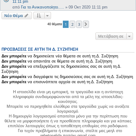
11:11 pm
από
Για το Ανικανοποίητο.....
»
09 Οκτ 2020 11:11 pm
Νέο Θέμα
1
2
3
Επόμενη
40 θέματα
Μετάβαση σε
ΠΡΟΣΒΆΣΕΙΣ ΣΕ ΑΥΤΉ ΤΗ Δ. ΣΥΖΉΤΗΣΗ
Δεν μπορείτε
να δημοσιεύετε νέα θέματα σε αυτή τη Δ. Συζήτηση
Δεν μπορείτε
να απαντάτε σε θέματα σε αυτή τη Δ. Συζήτηση
Δεν μπορείτε
να επεξεργάζεστε τις δημοσιεύσεις σας σε αυτή τη Δ.
Συζήτηση
Δεν μπορείτε
να διαγράφετε τις δημοσιεύσεις σας σε αυτή τη Δ. Συζήτηση
Δεν μπορείτε
να επισυνάπτετε αρχεία σε αυτή τη Δ. Συζήτηση
Η ιστοσελίδα είναι μη εμπορική, τα τραγούδια και η αντίστοιχη
πληροφορία συνδιαμορφώνονται από τα μέλη της ιστοσελίδας-
κοινότητας.
Μπορείτε να περιηγηθείτε ελεύθερα στα τραγούδια χωρίς να ανοίξετε
λογαριασμό.
Η δημιουργία λογαριασμού απαιτείται μόνο για την περίπτωση που
θέλετε να μορφοποιήσετε ή να προσθέσετε πληροφορία και για κάποιες
επιπλέον λειτουργίες όπως η τοποθέτηση επιθυμίας στο ραδιόφωνο.
Για τυχόν προβλήματα ή επικοινωνία, στείλτε μας μεηλ στο
rebetoselida παπάκι gmail.com