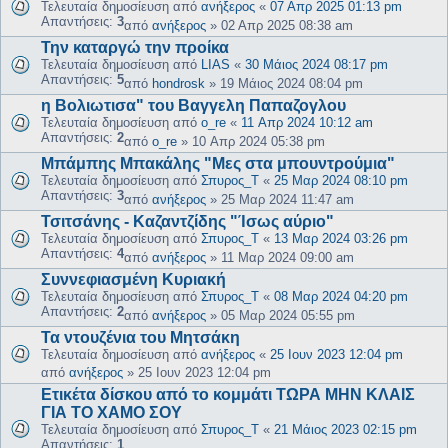
Τελευταία δημοσίευση από
ανήξερος
«
07 Απρ 2025 01:13 pm
Απαντήσεις:
3
από
ανήξερος
»
02 Απρ 2025 08:38 am
Την καταργώ την προίκα
Τελευταία δημοσίευση από
LIAS
«
30 Μάιος 2024 08:17 pm
Απαντήσεις:
5
από
hondrosk
»
19 Μάιος 2024 08:04 pm
η Βολιωτισα" του Βαγγελη Παπαζογλου
Τελευταία δημοσίευση από
o_re
«
11 Απρ 2024 10:12 am
Απαντήσεις:
2
από
o_re
»
10 Απρ 2024 05:38 pm
Μπάμπης Μπακάλης "Μες στα μπουντρούμια"
Τελευταία δημοσίευση από
Σπυρος_Τ
«
25 Μαρ 2024 08:10 pm
Απαντήσεις:
3
από
ανήξερος
»
25 Μαρ 2024 11:47 am
Τσιτσάνης - Καζαντζίδης "Ίσως αύριο"
Τελευταία δημοσίευση από
Σπυρος_Τ
«
13 Μαρ 2024 03:26 pm
Απαντήσεις:
4
από
ανήξερος
»
11 Μαρ 2024 09:00 am
Συννεφιασμένη Κυριακή
Τελευταία δημοσίευση από
Σπυρος_Τ
«
08 Μαρ 2024 04:20 pm
Απαντήσεις:
2
από
ανήξερος
»
05 Μαρ 2024 05:55 pm
Τα ντουζένια του Μητσάκη
Τελευταία δημοσίευση από
ανήξερος
«
25 Ιουν 2023 12:04 pm
από
ανήξερος
»
25 Ιουν 2023 12:04 pm
Ετικέτα δίσκου από το κομμάτι ΤΩΡΑ ΜΗΝ ΚΛΑΙΣ
ΓΙΑ ΤΟ ΧΑΜΟ ΣΟΥ
Τελευταία δημοσίευση από
Σπυρος_Τ
«
21 Μάιος 2023 02:15 pm
Απαντήσεις:
1