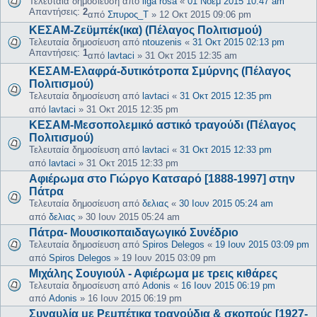
Τελευταία δημοσίευση από
liga rosa
«
01 Νοέμ 2015 10:47 am
Απαντήσεις:
2
από
Σπυρος_Τ
»
12 Οκτ 2015 09:06 pm
ΚΕΣΑΜ-Ζεϋμπέκ(ικα) (Πέλαγος Πολιτισμού)
Τελευταία δημοσίευση από
ntouzenis
«
31 Οκτ 2015 02:13 pm
Απαντήσεις:
1
από
lavtaci
»
31 Οκτ 2015 12:35 am
ΚΕΣΑΜ-Ελαφρά-δυτικότροπα Σμύρνης (Πέλαγος
Πολιτισμού)
Τελευταία δημοσίευση από
lavtaci
«
31 Οκτ 2015 12:35 pm
από
lavtaci
»
31 Οκτ 2015 12:35 pm
ΚΕΣΑΜ-Μεσοπολεμικό αστικό τραγούδι (Πέλαγος
Πολιτισμού)
Τελευταία δημοσίευση από
lavtaci
«
31 Οκτ 2015 12:33 pm
από
lavtaci
»
31 Οκτ 2015 12:33 pm
Aφιέρωμα στο Γιώργο Κατσαρό [1888-1997] στην
Πάτρα
Τελευταία δημοσίευση από
δελιας
«
30 Ιουν 2015 05:24 am
από
δελιας
»
30 Ιουν 2015 05:24 am
Πάτρα- Μουσικοπαιδαγωγικό Συνέδριο
Τελευταία δημοσίευση από
Spiros Delegos
«
19 Ιουν 2015 03:09 pm
από
Spiros Delegos
»
19 Ιουν 2015 03:09 pm
Μιχάλης Σουγιούλ - Αφιέρωμα με τρεις κιθάρες
Τελευταία δημοσίευση από
Adonis
«
16 Ιουν 2015 06:19 pm
από
Adonis
»
16 Ιουν 2015 06:19 pm
Συναυλία με Ρεμπέτικα τραγούδια & σκοπούς [1927-