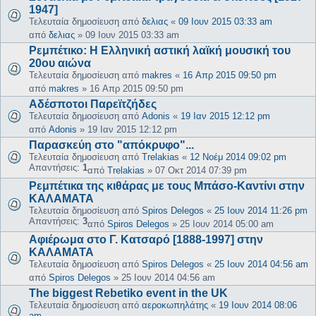
1947]
Τελευταία δημοσίευση από
δελιας
«
09 Ιουν 2015 03:33 am
από
δελιας
»
09 Ιουν 2015 03:33 am
Ρεμπέτικο: Η Ελληνική αστική λαϊκή μουσική του
20ου αιώνα
Τελευταία δημοσίευση από
makres
«
16 Απρ 2015 09:50 pm
από
makres
»
16 Απρ 2015 09:50 pm
Αδέσποτοι Παρεϊτζήδες
Τελευταία δημοσίευση από
Adonis
«
19 Ιαν 2015 12:12 pm
από
Adonis
»
19 Ιαν 2015 12:12 pm
Παρασκεύη στο "απόκρυφο"...
Τελευταία δημοσίευση από
Trelakias
«
12 Νοέμ 2014 09:02 pm
Απαντήσεις:
1
από
Trelakias
»
07 Οκτ 2014 07:39 pm
Ρεμπέτικα της κιθάρας με τους Μπάσο-Καντίνι στην
ΚΑΛΑΜΑΤΑ
Τελευταία δημοσίευση από
Spiros Delegos
«
25 Ιουν 2014 11:26 pm
Απαντήσεις:
3
από
Spiros Delegos
»
25 Ιουν 2014 05:00 am
Αφιέρωμα στο Γ. Κατσαρό [1888-1997] στην
ΚΑΛΑΜΑΤΑ
Τελευταία δημοσίευση από
Spiros Delegos
«
25 Ιουν 2014 04:56 am
από
Spiros Delegos
»
25 Ιουν 2014 04:56 am
The biggest Rebetiko event in the UK
Τελευταία δημοσίευση από
αεροκωπηλάτης
«
19 Ιουν 2014 08:06
am