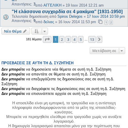
Απαντήσεις:
3
από
ΑΓΓΕΛΙΚΗ
»
19 Ιουν 2014 12:21 am
"Η ελάσσονα συγχορδία σε 4 μακάμια" [1931-1950]
Τελευταία δημοσίευση από
Spiros Delegos
«
17 Ιουν 2014 10:59 pm
Απαντήσεις:
9
από
δελιας
»
16 Ιουν 2014 11:53 pm
1
2
Νέο Θέμα
Σελίδα
1
από
13
1
2
3
4
5
13
Επόμενη
181 θέματα
…
Μετάβαση σε
ΠΡΟΣΒΆΣΕΙΣ ΣΕ ΑΥΤΉ ΤΗ Δ. ΣΥΖΉΤΗΣΗ
Δεν μπορείτε
να δημοσιεύετε νέα θέματα σε αυτή τη Δ. Συζήτηση
Δεν μπορείτε
να απαντάτε σε θέματα σε αυτή τη Δ. Συζήτηση
Δεν μπορείτε
να επεξεργάζεστε τις δημοσιεύσεις σας σε αυτή τη Δ.
Συζήτηση
Δεν μπορείτε
να διαγράφετε τις δημοσιεύσεις σας σε αυτή τη Δ. Συζήτηση
Δεν μπορείτε
να επισυνάπτετε αρχεία σε αυτή τη Δ. Συζήτηση
Η ιστοσελίδα είναι μη εμπορική, τα τραγούδια και η αντίστοιχη
πληροφορία συνδιαμορφώνονται από τα μέλη της ιστοσελίδας-
κοινότητας.
Μπορείτε να περιηγηθείτε ελεύθερα στα τραγούδια χωρίς να ανοίξετε
λογαριασμό.
Η δημιουργία λογαριασμού απαιτείται μόνο για την περίπτωση που