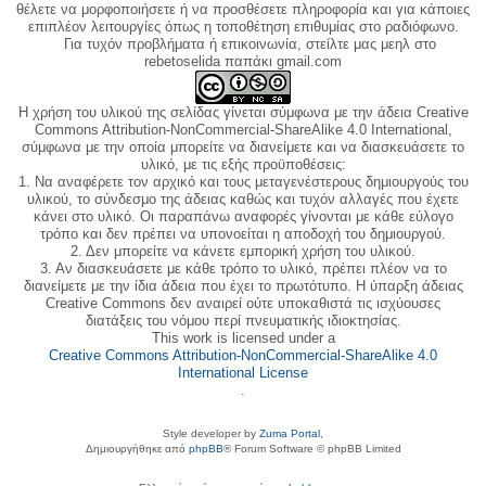
θέλετε να μορφοποιήσετε ή να προσθέσετε πληροφορία και για κάποιες
επιπλέον λειτουργίες όπως η τοποθέτηση επιθυμίας στο ραδιόφωνο.
Για τυχόν προβλήματα ή επικοινωνία, στείλτε μας μεηλ στο
rebetoselida παπάκι gmail.com
Η χρήση του υλικού της σελίδας γίνεται σύμφωνα με την άδεια Creative
Commons Attribution-NonCommercial-ShareAlike 4.0 International,
σύμφωνα με την οποία μπορείτε να διανείμετε και να διασκευάσετε το
υλικό, με τις εξής προϋποθέσεις:
1. Να αναφέρετε τον αρχικό και τους μεταγενέστερους δημιουργούς του
υλικού, το σύνδεσμο της άδειας καθώς και τυχόν αλλαγές που έχετε
κάνει στο υλικό. Οι παραπάνω αναφορές γίνονται με κάθε εύλογο
τρόπο και δεν πρέπει να υπονοείται η αποδοχή του δημιουργού.
2. Δεν μπορείτε να κάνετε εμπορική χρήση του υλικού.
3. Αν διασκευάσετε με κάθε τρόπο το υλικό, πρέπει πλέον να το
διανείμετε με την ίδια άδεια που έχει το πρωτότυπο. Η ύπαρξη άδειας
Creative Commons δεν αναιρεί ούτε υποκαθιστά τις ισχύουσες
διατάξεις του νόμου περί πνευματικής ιδιοκτησίας.
This work is licensed under a
Creative Commons Attribution-NonCommercial-ShareAlike 4.0
International License
.
Style developer by
Zuma Portal
,
Δημιουργήθηκε από
phpBB
® Forum Software © phpBB Limited