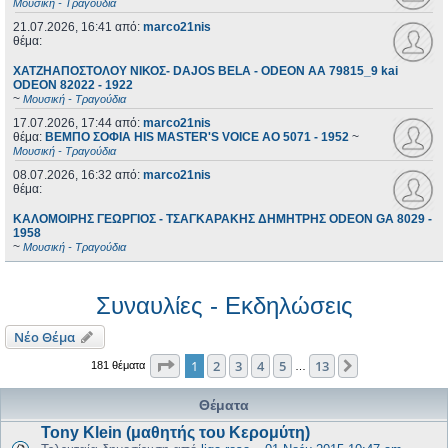
Μουσική - Τραγούδια
21.07.2026, 16:41
από:
marco21nis
θέμα:
ΧΑΤΖΗΑΠΟΣΤΟΛΟΥ ΝΙΚΟΣ- DAJOS BELA - ODEON AA 79815_9 kai
ODEON 82022 - 1922
~
Μουσική - Τραγούδια
17.07.2026, 17:44
από:
marco21nis
θέμα:
ΒΕΜΠΟ ΣΟΦΙΑ HIS MASTER'S VOICE AO 5071 - 1952
~
Μουσική - Τραγούδια
08.07.2026, 16:32
από:
marco21nis
θέμα:
ΚΑΛΟΜΟΙΡΗΣ ΓΕΩΡΓΙΟΣ - ΤΣΑΓΚΑΡΑΚΗΣ ΔΗΜΗΤΡΗΣ ODEON GA 8029 -
1958
~
Μουσική - Τραγούδια
Συναυλίες - Εκδηλώσεις
Νέο Θέμα
Σελίδα
1
από
13
1
2
3
4
5
13
Επόμενη
181 θέματα
…
Θέματα
Tony Klein (μαθητής του Κερομύτη)