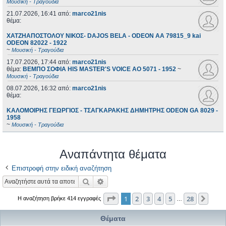
Μουσική - Τραγούδια
21.07.2026, 16:41
από:
marco21nis
θέμα:
ΧΑΤΖΗΑΠΟΣΤΟΛΟΥ ΝΙΚΟΣ- DAJOS BELA - ODEON AA 79815_9 kai
ODEON 82022 - 1922
~
Μουσική - Τραγούδια
17.07.2026, 17:44
από:
marco21nis
θέμα:
ΒΕΜΠΟ ΣΟΦΙΑ HIS MASTER'S VOICE AO 5071 - 1952
~
Μουσική - Τραγούδια
08.07.2026, 16:32
από:
marco21nis
θέμα:
ΚΑΛΟΜΟΙΡΗΣ ΓΕΩΡΓΙΟΣ - ΤΣΑΓΚΑΡΑΚΗΣ ΔΗΜΗΤΡΗΣ ODEON GA 8029 -
1958
~
Μουσική - Τραγούδια
Αναπάντητα θέματα
Επιστροφή στην ειδική αναζήτηση
Αναζήτηση
Ειδική αναζήτηση
Σελίδα
1
από
28
1
2
3
4
5
28
Επόμ
Η αναζήτηση βρήκε 414 εγγραφές
…
Θέματα