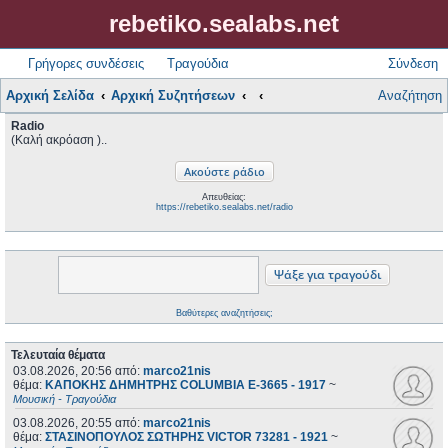
rebetiko.sealabs.net
Γρήγορες συνδέσεις
Τραγούδια
Σύνδεση
Αρχική Σελίδα
Αρχική Συζητήσεων
Αναζήτηση
Radio
(Καλή ακρόαση )..
Απευθείας:
https://rebetiko.sealabs.net/radio
Βαθύτερες αναζητήσεις;
Τελευταία θέματα
03.08.2026, 20:56
από:
marco21nis
θέμα:
ΚΑΠΟΚΗΣ ΔΗΜΗΤΡΗΣ COLUMBIA E-3665 - 1917
~
Μουσική - Τραγούδια
03.08.2026, 20:55
από:
marco21nis
θέμα:
ΣΤΑΣΙΝΟΠΟΥΛΟΣ ΣΩΤΗΡΗΣ VICTOR 73281 - 1921
~