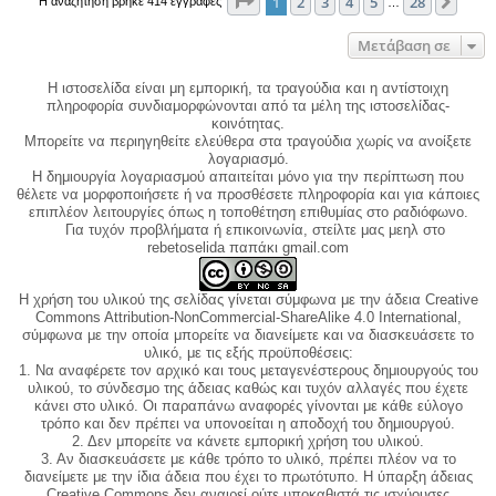
Σελίδα
1
από
28
1
2
3
4
5
28
Επόμ
Η αναζήτηση βρήκε 414 εγγραφές
…
Μετάβαση σε
Η ιστοσελίδα είναι μη εμπορική, τα τραγούδια και η αντίστοιχη
πληροφορία συνδιαμορφώνονται από τα μέλη της ιστοσελίδας-
κοινότητας.
Μπορείτε να περιηγηθείτε ελεύθερα στα τραγούδια χωρίς να ανοίξετε
λογαριασμό.
Η δημιουργία λογαριασμού απαιτείται μόνο για την περίπτωση που
θέλετε να μορφοποιήσετε ή να προσθέσετε πληροφορία και για κάποιες
επιπλέον λειτουργίες όπως η τοποθέτηση επιθυμίας στο ραδιόφωνο.
Για τυχόν προβλήματα ή επικοινωνία, στείλτε μας μεηλ στο
rebetoselida παπάκι gmail.com
Η χρήση του υλικού της σελίδας γίνεται σύμφωνα με την άδεια Creative
Commons Attribution-NonCommercial-ShareAlike 4.0 International,
σύμφωνα με την οποία μπορείτε να διανείμετε και να διασκευάσετε το
υλικό, με τις εξής προϋποθέσεις:
1. Να αναφέρετε τον αρχικό και τους μεταγενέστερους δημιουργούς του
υλικού, το σύνδεσμο της άδειας καθώς και τυχόν αλλαγές που έχετε
κάνει στο υλικό. Οι παραπάνω αναφορές γίνονται με κάθε εύλογο
τρόπο και δεν πρέπει να υπονοείται η αποδοχή του δημιουργού.
2. Δεν μπορείτε να κάνετε εμπορική χρήση του υλικού.
3. Αν διασκευάσετε με κάθε τρόπο το υλικό, πρέπει πλέον να το
διανείμετε με την ίδια άδεια που έχει το πρωτότυπο. Η ύπαρξη άδειας
Creative Commons δεν αναιρεί ούτε υποκαθιστά τις ισχύουσες