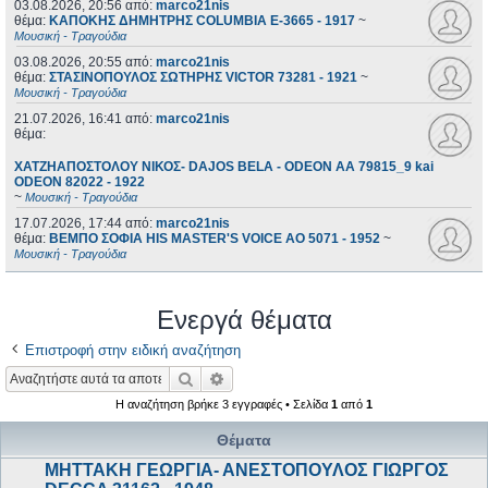
03.08.2026, 20:56
από:
marco21nis
θέμα:
ΚΑΠΟΚΗΣ ΔΗΜΗΤΡΗΣ COLUMBIA E-3665 - 1917
~
Μουσική - Τραγούδια
03.08.2026, 20:55
από:
marco21nis
θέμα:
ΣΤΑΣΙΝΟΠΟΥΛΟΣ ΣΩΤΗΡΗΣ VICTOR 73281 - 1921
~
Μουσική - Τραγούδια
21.07.2026, 16:41
από:
marco21nis
θέμα:
ΧΑΤΖΗΑΠΟΣΤΟΛΟΥ ΝΙΚΟΣ- DAJOS BELA - ODEON AA 79815_9 kai
ODEON 82022 - 1922
~
Μουσική - Τραγούδια
17.07.2026, 17:44
από:
marco21nis
θέμα:
ΒΕΜΠΟ ΣΟΦΙΑ HIS MASTER'S VOICE AO 5071 - 1952
~
Μουσική - Τραγούδια
Ενεργά θέματα
Επιστροφή στην ειδική αναζήτηση
Αναζήτηση
Ειδική αναζήτηση
Η αναζήτηση βρήκε 3 εγγραφές • Σελίδα
1
από
1
Θέματα
ΜΗΤΤΑΚΗ ΓΕΩΡΓΙΑ- ΑΝΕΣΤΟΠΟΥΛΟΣ ΓΙΩΡΓΟΣ