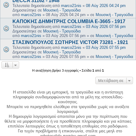
DECCA 31162 - 1948
Τελευταία δημοσίευση από
marco21nis
«
08 Αύγ 2026 04:24 pm
Δημοσιεύτηκε σε
Μουσική - Τραγούδια
από
marco21nis
»
08 Αύγ 2026 04:24 pm
» σε
Μουσική - Τραγούδια
ΚΑΠΟΚΗΣ ΔΗΜΗΤΡΗΣ COLUMBIA E-3665 - 1917
Τελευταία δημοσίευση από
marco21nis
«
03 Αύγ 2026 07:56 pm
Δημοσιεύτηκε σε
Μουσική - Τραγούδια
από
marco21nis
»
03 Αύγ 2026 07:56 pm
» σε
Μουσική - Τραγούδια
ΣΤΑΣΙΝΟΠΟΥΛΟΣ ΣΩΤΗΡΗΣ VICTOR 73281 - 1921
Τελευταία δημοσίευση από
marco21nis
«
03 Αύγ 2026 07:55 pm
Δημοσιεύτηκε σε
Μουσική - Τραγούδια
από
marco21nis
»
03 Αύγ 2026 07:55 pm
» σε
Μουσική - Τραγούδια
Η αναζήτηση βρήκε 3 εγγραφές • Σελίδα
1
από
1
Μετάβαση σε
Η ιστοσελίδα είναι μη εμπορική, τα τραγούδια και η αντίστοιχη
πληροφορία συνδιαμορφώνονται από τα μέλη της ιστοσελίδας-
κοινότητας.
Μπορείτε να περιηγηθείτε ελεύθερα στα τραγούδια χωρίς να ανοίξετε
λογαριασμό.
Η δημιουργία λογαριασμού απαιτείται μόνο για την περίπτωση που
θέλετε να μορφοποιήσετε ή να προσθέσετε πληροφορία και για κάποιες
επιπλέον λειτουργίες όπως η τοποθέτηση επιθυμίας στο ραδιόφωνο.
Για τυχόν προβλήματα ή επικοινωνία, στείλτε μας μεηλ στο
rebetoselida παπάκι gmail.com