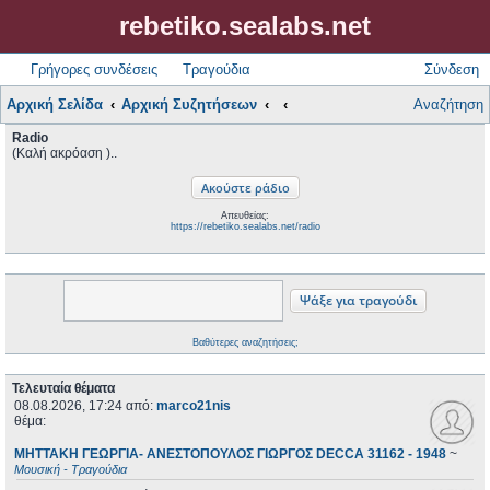
rebetiko.sealabs.net
Γρήγορες συνδέσεις
Τραγούδια
Σύνδεση
Αρχική Σελίδα
Αρχική Συζητήσεων
Αναζήτηση
Radio
(Καλή ακρόαση )..
Απευθείας:
https://rebetiko.sealabs.net/radio
Βαθύτερες αναζητήσεις;
Τελευταία θέματα
08.08.2026, 17:24
από:
marco21nis
θέμα:
ΜΗΤΤΑΚΗ ΓΕΩΡΓΙΑ- ΑΝΕΣΤΟΠΟΥΛΟΣ ΓΙΩΡΓΟΣ DECCA 31162 - 1948
~
Μουσική - Τραγούδια