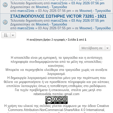
Τελευταία δημοσίευση από
marco21nis
«
03 Αύγ 2026 07:56 pm
Δημοσιεύτηκε σε
Μουσική - Τραγούδια
από
marco21nis
»
03 Αύγ 2026 07:56 pm
» σε
Μουσική - Τραγούδια
ΣΤΑΣΙΝΟΠΟΥΛΟΣ ΣΩΤΗΡΗΣ VICTOR 73281 - 1921
Τελευταία δημοσίευση από
marco21nis
«
03 Αύγ 2026 07:55 pm
Δημοσιεύτηκε σε
Μουσική - Τραγούδια
από
marco21nis
»
03 Αύγ 2026 07:55 pm
» σε
Μουσική - Τραγούδια
Η αναζήτηση βρήκε 2 εγγραφές • Σελίδα
1
από
1
Μετάβαση σε
Η ιστοσελίδα είναι μη εμπορική, τα τραγούδια και η αντίστοιχη
πληροφορία συνδιαμορφώνονται από τα μέλη της ιστοσελίδας-
κοινότητας.
Μπορείτε να περιηγηθείτε ελεύθερα στα τραγούδια χωρίς να ανοίξετε
λογαριασμό.
Η δημιουργία λογαριασμού απαιτείται μόνο για την περίπτωση που
θέλετε να μορφοποιήσετε ή να προσθέσετε πληροφορία και για κάποιες
επιπλέον λειτουργίες όπως η τοποθέτηση επιθυμίας στο ραδιόφωνο.
Για τυχόν προβλήματα ή επικοινωνία, στείλτε μας μεηλ στο
rebetoselida παπάκι gmail.com
Η χρήση του υλικού της σελίδας γίνεται σύμφωνα με την άδεια Creative
Commons Attribution-NonCommercial-ShareAlike 4.0 International,