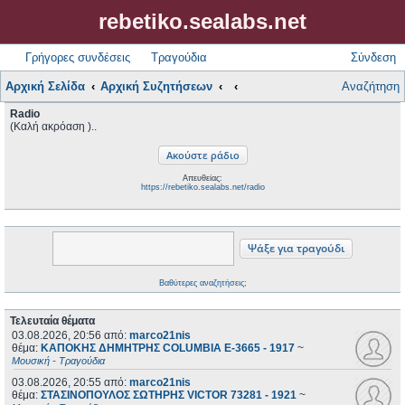
rebetiko.sealabs.net
Γρήγορες συνδέσεις
Τραγούδια
Σύνδεση
Αρχική Σελίδα
Αρχική Συζητήσεων
Αναζήτηση
Radio
(Καλή ακρόαση )..
Απευθείας:
https://rebetiko.sealabs.net/radio
Βαθύτερες αναζητήσεις;
Τελευταία θέματα
03.08.2026, 20:56
από:
marco21nis
θέμα:
ΚΑΠΟΚΗΣ ΔΗΜΗΤΡΗΣ COLUMBIA E-3665 - 1917
~
Μουσική - Τραγούδια
03.08.2026, 20:55
από:
marco21nis
θέμα:
ΣΤΑΣΙΝΟΠΟΥΛΟΣ ΣΩΤΗΡΗΣ VICTOR 73281 - 1921
~