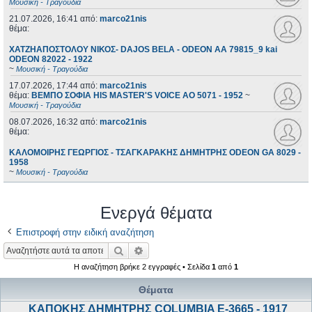
Μουσική - Τραγούδια
21.07.2026, 16:41
από:
marco21nis
θέμα:
ΧΑΤΖΗΑΠΟΣΤΟΛΟΥ ΝΙΚΟΣ- DAJOS BELA - ODEON AA 79815_9 kai
ODEON 82022 - 1922
~
Μουσική - Τραγούδια
17.07.2026, 17:44
από:
marco21nis
θέμα:
ΒΕΜΠΟ ΣΟΦΙΑ HIS MASTER'S VOICE AO 5071 - 1952
~
Μουσική - Τραγούδια
08.07.2026, 16:32
από:
marco21nis
θέμα:
ΚΑΛΟΜΟΙΡΗΣ ΓΕΩΡΓΙΟΣ - ΤΣΑΓΚΑΡΑΚΗΣ ΔΗΜΗΤΡΗΣ ODEON GA 8029 -
1958
~
Μουσική - Τραγούδια
Ενεργά θέματα
Επιστροφή στην ειδική αναζήτηση
Αναζήτηση
Ειδική αναζήτηση
Η αναζήτηση βρήκε 2 εγγραφές • Σελίδα
1
από
1
Θέματα
ΚΑΠΟΚΗΣ ΔΗΜΗΤΡΗΣ COLUMBIA E-3665 - 1917