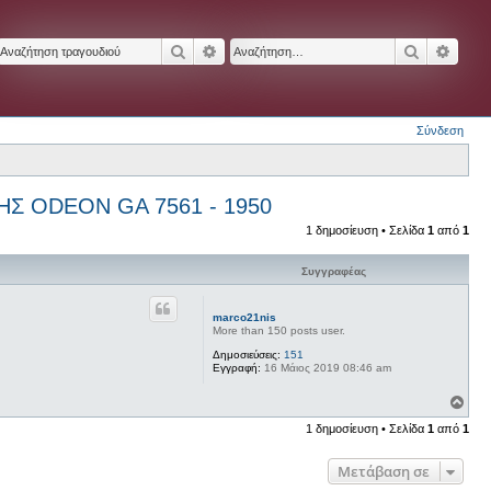
Αναζήτηση
Ειδική αναζήτηση
Αναζήτησ
Ειδικ
Σύνδεση
Σ ODEON GA 7561 - 1950
1 δημοσίευση • Σελίδα
1
από
1
Συγγραφέας
marco21nis
More than 150 posts user.
Δημοσιεύσεις:
151
Εγγραφή:
16 Μάιος 2019 08:46 am
Κ
ο
1 δημοσίευση • Σελίδα
1
από
1
ρ
υ
φ
Μετάβαση σε
ή