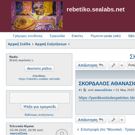
rebetiko.sealabs.net
Γρήγορες συνδέσεις
Τραγούδια
Ετικέτες
Ρεμπετο-pedia (wiki)
Βιβλ
Αρχική Σελίδα
Αρχική Συζητήσεων
Σ
Radio
(Καλή ακρόαση )..
Απάντηση
Απευθείας:
https://rebetiko.sealabs.net/radio
ΣΚΟΡΔΑΛΟΣ ΑΘΑΝΑΣΙΟ
Δ
#1
από
marco21nis
»
01 Μαρ 2025
η
μ
https://perdikesbiolespetrites.bl
ο
σ
ί
ε
Βαθύτερες αναζητήσεις;
υ
Απάντηση
σ
η
Τελευταία θέματα
Επιστροφή στο “Μουσική - Τραγο
03.08.2026, 20:56
από:
marco21nis