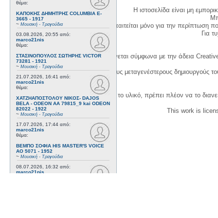
θέμα:
Η ιστοσελίδα είναι μη εμπορι
ΚΑΠΟΚΗΣ ΔΗΜΗΤΡΗΣ COLUMBIA E-
Μπ
3665 - 1917
~
Μουσική - Τραγούδια
Η δημιουργία λογαριασμού απαιτείται μόνο για την περίπτωση π
Για τυχ
03.08.2026, 20:55
από:
marco21nis
θέμα:
Η χρήση του υλικού της σελίδας γίνεται σύμφωνα με την άδεια Creativ
ΣΤΑΣΙΝΟΠΟΥΛΟΣ ΣΩΤΗΡΗΣ VICTOR
73281 - 1921
~
Μουσική - Τραγούδια
1. Να αναφέρετε τον αρχικό και τους μεταγενέστερους δημιουργούς τ
21.07.2026, 16:41
από:
marco21nis
θέμα:
3. Αν διασκευάσετε με κάθε τρόπο το υλικό, πρέπει πλέον να το διανε
ΧΑΤΖΗΑΠΟΣΤΟΛΟΥ ΝΙΚΟΣ- DAJOS
BELA - ODEON AA 79815_9 kai ODEON
82022 - 1922
This work is lice
~
Μουσική - Τραγούδια
17.07.2026, 17:44
από:
marco21nis
θέμα:
ΒΕΜΠΟ ΣΟΦΙΑ HIS MASTER'S VOICE
AO 5071 - 1952
~
Μουσική - Τραγούδια
08.07.2026, 16:32
από:
marco21nis
θέμα:
ΚΑΛΟΜΟΙΡΗΣ ΓΕΩΡΓΙΟΣ -
ΤΣΑΓΚΑΡΑΚΗΣ ΔΗΜΗΤΡΗΣ ODEON GA
8029 - 1958
~
Μουσική - Τραγούδια