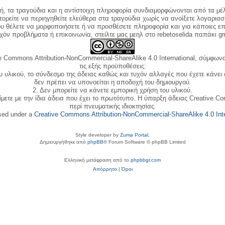
κή, τα τραγούδια και η αντίστοιχη πληροφορία συνδιαμορφώνονται από τα μέλ
ορείτε να περιηγηθείτε ελεύθερα στα τραγούδια χωρίς να ανοίξετε λογαριασ
ου θέλετε να μορφοποιήσετε ή να προσθέσετε πληροφορία και για κάποιες επ
όν προβλήματα ή επικοινωνία, στείλτε μας μεηλ στο rebetoselida παπάκι g
e Commons Attribution-NonCommercial-ShareAlike 4.0 International, σύμφωνα 
τις εξής προϋποθέσεις:
ου υλικού, το σύνδεσμο της άδειας καθώς και τυχόν αλλαγές που έχετε κάνει
δεν πρέπει να υπονοείται η αποδοχή του δημιουργού.
2. Δεν μπορείτε να κάνετε εμπορική χρήση του υλικού.
ίμετε με την ίδια άδεια που έχει το πρωτότυπο. Η ύπαρξη άδειας Creative C
περί πνευματικής ιδιοκτησίας.
nsed under a
Creative Commons Attribution-NonCommercial-ShareAlike 4.0 Inte
Style developer by
Zuma Portal
,
Δημιουργήθηκε από
phpBB
® Forum Software © phpBB Limited
Ελληνική μετάφραση από το
phpbbgr.com
Απόρρητο
|
Όροι