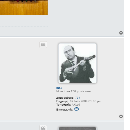
Κ
ο
ρ
υ
φ
ή
max
More than 150 posts user.
Δημοσιεύσεις:
794
Εγγραφή:
07 Ιούλ 2004 01:08 pm
Τοποθεσία:
Αλλού
Ε
Επικοινωνία:
π
ι
Κ
κ
ο
ο
ρ
ι
υ
ν