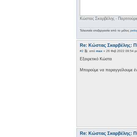
Κώστας Σκαρβέλης - Παρτιτούρε
Τελευταία επεξεργασία από το μέλος
pelo
Re: Κώστας Σκαρβέλης: Π
Δ
#2
από
max
»
26 Φεβ 2022 09:54 
η
μ
Εξαιρετικό Κώστα
ο
σ
ί
Μπορούμε να παραγγείλουμε έ
ε
υ
σ
η
Re: Κώστας Σκαρβέλης: Π