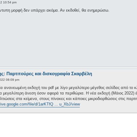
22 10:54 pm
ντυπη μορφή δεν υπάρχει ακόμα. Αν εκδοθεί, θα ενημερώσω.
ς: Παρτιτούρες και δισκογραφία Σκαρβέλη
022 08:09 pm
ανανεωμένη εκδοχή του pdf με λίγο μεγαλύτερο μέγεθος σελίδας από το κλ
α μεγαλύτερη άνεση όσον αφορά τα περιθώρια. Η νέα εκδοχή (Μάιος 2022) έ
λτιώσεις στα κείμενα, στους πίνακες και κάποιες μικροδιορθώσεις στις παρτι
drive.google.com/file/d/1arKTfQ ... u_XbJ/view