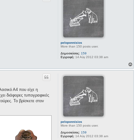
φ
ω
ν
ή
ί
α
m
a
x
peloponnisios
More than 150 posts user.
Δημοσιεύσεις:
159
Εγγραφή:
14 Αύγ 2012 03:38 am
Κ
ο
ρ
υ
φ
ή
ασικό Α4 που είχε η
χει διάφορες τυπογραφικές
τούρες. Το βρίσκετε στον
peloponnisios
More than 150 posts user.
Δημοσιεύσεις:
159
Εγγραφή:
14 Αύγ 2012 03:38 am