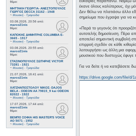
ευκαιρίες παραπάνω. Νομίζω ωσ
θέμα:
έκανε όλους καλύτερους, όχι μ
ΜΗΤΤΑΚΗ ΓΕΩΡΓΙΑ- ΑΝΕΣΤΟΠΟΥΛΟΣ
Δεν θέλω να πλατιάσω άλλο εδώ
ΓΙΩΡΓΟΣ DECCA 31162 - 1948
~
Μουσική - Τραγούδια
σημείωμα που έγραψα για να κα
03.08.2026, 20:56
από:
marco21nis
«Παρά το γεγονός ότι προοριζότ
θέμα:
αυτοτελής δημοσίευση. Πέρα από
ΚΑΠΟΚΗΣ ΔΗΜΗΤΡΗΣ COLUMBIA E-
3665 - 1917
αποτελεί σημαντική συμβολή στ
~
Μουσική - Τραγούδια
επιρροή σχεδόν σε κάθε κιθαρίσ
03.08.2026, 20:55
από:
λειτουργήσει ως άλλη μια αφορ
marco21nis
θέμα:
μουσικού που δυστυχώς έφυγε 
ΣΤΑΣΙΝΟΠΟΥΛΟΣ ΣΩΤΗΡΗΣ VICTOR
73281 - 1921
Για να δείτε ή να κατεβάσετε δ
~
Μουσική - Τραγούδια
21.07.2026, 16:41
από:
https://drive.google.com/file/d/
marco21nis
θέμα:
ΧΑΤΖΗΑΠΟΣΤΟΛΟΥ ΝΙΚΟΣ- DAJOS
BELA - ODEON AA 79815_9 kai ODEON
82022 - 1922
~
Μουσική - Τραγούδια
17.07.2026, 17:44
από:
marco21nis
θέμα:
ΒΕΜΠΟ ΣΟΦΙΑ HIS MASTER'S VOICE
AO 5071 - 1952
~
Μουσική - Τραγούδια