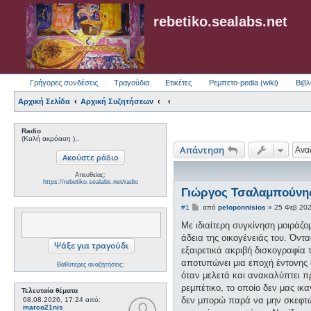
rebetiko.sealabs.net
Γρήγορες συνδέσεις
Τραγούδια
Ετικέτες
Ρεμπετο-pedia (wiki)
Βιβλ
Αρχική Σελίδα
Αρχική Συζητήσεων
Radio
(Καλή ακρόαση )..
Απάντηση
Απευθείας:
https://rebetiko.sealabs.net/radio
Γιώργος Τσαλαμπούνης
Δ
#1
από
peloponnisios
»
25 Φεβ 20
η
μ
Με ιδιαίτερη συγκίνηση μοιράζο
ο
άδεια της οικογένειάς του. Όντ
σ
ί
εξαιρετικά ακριβή δισκογραφία
ε
αποτυπώνει μια εποχή έντονης δ
Βαθύτερες αναζητήσεις;
υ
σ
όταν μελετά και ανακαλύπτει πρ
η
ρεμπέτικο, το οποίο δεν μας ι
Τελευταία θέματα
δεν μπορώ παρά να μην σκεφτώ 
08.08.2026, 17:24
από:
marco21nis