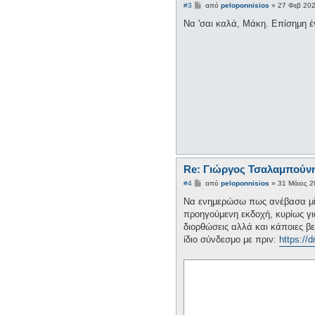
Δ
#3
από
peloponnisios
»
27 Φεβ 20
η
μ
Να 'σαι καλά, Μάκη. Επίσημη έ
ο
σ
ί
ε
υ
σ
η
Re: Γιώργος Τσαλαμπούνη
Δ
#4
από
peloponnisios
»
31 Μάιος 2
η
μ
Να ενημερώσω πως ανέβασα μία 
ο
προηγούμενη εκδοχή, κυρίως γι
σ
ί
διορθώσεις αλλά και κάποιες βε
ε
ίδιο σύνδεσμο με πριν:
https://
υ
σ
η