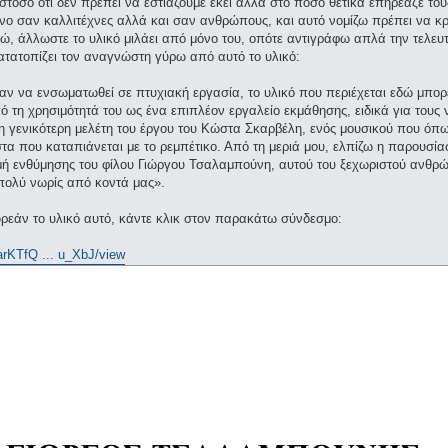
τόσο ότι δεν πρέπει να εστιάζουμε εκεί αλλά στο πόσο θετικά επηρέαζε του
όνο σαν καλλιτέχνες αλλά και σαν ανθρώπους, και αυτό νομίζω πρέπει να κ
, άλλωστε το υλικό μιλάει από μόνο του, οπότε αντιγράφω απλά την τελε
τατοπίζει τον αναγνώστη γύρω από αυτό το υλικό:
αν να ενσωματωθεί σε πτυχιακή εργασία, το υλικό που περιέχεται εδώ μπορε
 τη χρησιμότητά του ως ένα επιπλέον εργαλείο εκμάθησης, ειδικά για τους ν
η γενικότερη μελέτη του έργου του Κώστα Σκαρβέλη, ενός μουσικού που όπως
τα που καταπιάνεται με το ρεμπέτικο. Από τη μεριά μου, ελπίζω η παρουσία
μή ενθύμησης του φίλου Γιώργου Τσαλαμπούνη, αυτού του ξεχωριστού ανθρώ
πολύ νωρίς από κοντά μας».
ωρεάν το υλικό αυτό, κάντε κλικ στον παρακάτω σύνδεσμο:
1arKTfQ ... u_XbJ/view