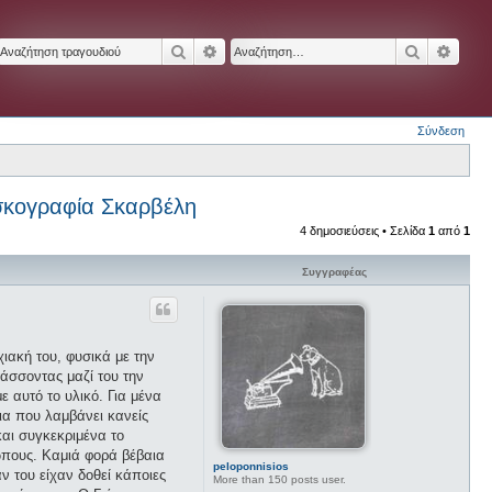
Αναζήτηση
Ειδική αναζήτηση
Αναζήτησ
Ειδικ
Σύνδεση
ισκογραφία Σκαρβέλη
4 δημοσιεύσεις • Σελίδα
1
από
1
Συγγραφέας
χιακή του, φυσικά με την
τάσσοντας μαζί του την
 αυτό το υλικό. Για μένα
ια που λαμβάνει κανείς
και συγκεκριμένα το
ώπους. Καμιά φορά βέβαια
peloponnisios
ν του είχαν δοθεί κάποιες
More than 150 posts user.