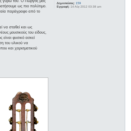
ς γύρω του. Ο Γιώργος μας
Δημοσιεύσεις:
159
ρατήσουμε ως πιο πολύτιμο.
Εγγραφή:
14 Αύγ 2012 03:38 am
υταία παράγραφο από το
ί να σταθεί και ως
έους μουσικούς του είδους,
 είναι φυσικό ασκεί
ση του υλικού να
που και χαρισματικού