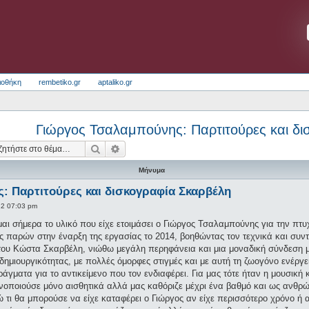
ιοθήκη
rembetiko.gr
aptaliko.gr
Γιώργος Τσαλαμπούνης: Παρτιτούρες και δ
Αναζήτηση
Ειδική αναζήτηση
Μήνυμα
: Παρτιτούρες και δισκογραφία Σκαρβέλη
22 07:03 pm
μαι σήμερα το υλικό που είχε ετοιμάσει ο Γιώργος Τσαλαμπούνης για την πτυ
ας παρών στην έναρξη της εργασίας το 2014, βοηθώντας τον τεχνικά και συν
 του Κώστα Σκαρβέλη, νιώθω μεγάλη περηφάνεια και μια μοναδική σύνδεση με
ημιουργικότητας, με πολλές όμορφες στιγμές και με αυτή τη ζωογόνο ενέργε
άγματα για το αντικείμενο που τον ενδιαφέρει. Για μας τότε ήταν η μουσική 
κανοποιούσε μόνο αισθητικά αλλά μας καθόριζε μέχρι ένα βαθμό και ως ανθρ
τι θα μπορούσε να είχε καταφέρει ο Γιώργος αν είχε περισσότερο χρόνο ή α