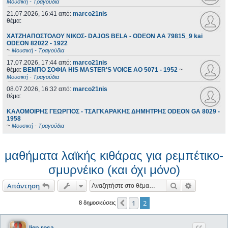
Μουσική - Τραγούδια
21.07.2026, 16:41
από:
marco21nis
θέμα:
ΧΑΤΖΗΑΠΟΣΤΟΛΟΥ ΝΙΚΟΣ- DAJOS BELA - ODEON AA 79815_9 kai
ODEON 82022 - 1922
~
Μουσική - Τραγούδια
17.07.2026, 17:44
από:
marco21nis
θέμα:
ΒΕΜΠΟ ΣΟΦΙΑ HIS MASTER'S VOICE AO 5071 - 1952
~
Μουσική - Τραγούδια
08.07.2026, 16:32
από:
marco21nis
θέμα:
ΚΑΛΟΜΟΙΡΗΣ ΓΕΩΡΓΙΟΣ - ΤΣΑΓΚΑΡΑΚΗΣ ΔΗΜΗΤΡΗΣ ODEON GA 8029 -
1958
~
Μουσική - Τραγούδια
μαθήματα λαϊκής κιθάρας για ρεμπέτικο-
σμυρνέικο (και όχι μόνο)
Αναζήτηση
Ειδική ανα
Απάντηση
1
2
Προηγούμενη
8 δημοσιεύσεις
liga rosa