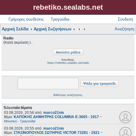
rebetiko.sealabs.net
Γρήγορες συνδέσεις
Τραγούδια
Σύνδεση
Αρχική Σελίδα
Αρχική Συζητήσεων
Αναζήτηση
Radio
(Καλή ακρόαση )..
Απευθείας:
https://rebetiko.sealabs.net/radio
Βαθύτερες αναζητήσεις;
Τελευταία θέματα
03.08.2026, 20:56
από:
marco21nis
θέμα:
ΚΑΠΟΚΗΣ ΔΗΜΗΤΡΗΣ COLUMBIA E-3665 - 1917
~
Μουσική - Τραγούδια
03.08.2026, 20:55
από:
marco21nis
θέμα:
ΣΤΑΣΙΝΟΠΟΥΛΟΣ ΣΩΤΗΡΗΣ VICTOR 73281 - 1921
~