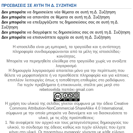
ΠΡΟΣΒΆΣΕΙΣ ΣΕ ΑΥΤΉ ΤΗ Δ. ΣΥΖΉΤΗΣΗ
Δεν μπορείτε
να δημοσιεύετε νέα θέματα σε αυτή τη Δ. Συζήτηση
Δεν μπορείτε
να απαντάτε σε θέματα σε αυτή τη Δ. Συζήτηση
Δεν μπορείτε
να επεξεργάζεστε τις δημοσιεύσεις σας σε αυτή τη Δ.
Συζήτηση
Δεν μπορείτε
να διαγράφετε τις δημοσιεύσεις σας σε αυτή τη Δ. Συζήτηση
Δεν μπορείτε
να επισυνάπτετε αρχεία σε αυτή τη Δ. Συζήτηση
Η ιστοσελίδα είναι μη εμπορική, τα τραγούδια και η αντίστοιχη
πληροφορία συνδιαμορφώνονται από τα μέλη της ιστοσελίδας-
κοινότητας.
Μπορείτε να περιηγηθείτε ελεύθερα στα τραγούδια χωρίς να ανοίξετε
λογαριασμό.
Η δημιουργία λογαριασμού απαιτείται μόνο για την περίπτωση που
θέλετε να μορφοποιήσετε ή να προσθέσετε πληροφορία και για κάποιες
επιπλέον λειτουργίες όπως η τοποθέτηση επιθυμίας στο ραδιόφωνο.
Για τυχόν προβλήματα ή επικοινωνία, στείλτε μας μεηλ στο
rebetoselida παπάκι gmail.com
Η χρήση του υλικού της σελίδας γίνεται σύμφωνα με την άδεια Creative
Commons Attribution-NonCommercial-ShareAlike 4.0 International,
σύμφωνα με την οποία μπορείτε να διανείμετε και να διασκευάσετε το
υλικό, με τις εξής προϋποθέσεις:
1. Να αναφέρετε τον αρχικό και τους μεταγενέστερους δημιουργούς του
υλικού, το σύνδεσμο της άδειας καθώς και τυχόν αλλαγές που έχετε
κάνει στο υλικό. Οι παραπάνω αναφορές γίνονται με κάθε εύλογο