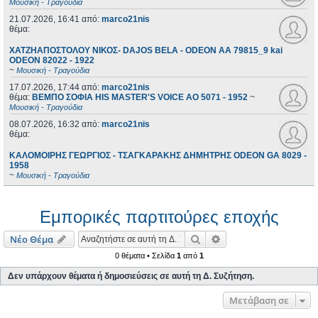
Μουσική - Τραγούδια
21.07.2026, 16:41
από:
marco21nis
θέμα:
ΧΑΤΖΗΑΠΟΣΤΟΛΟΥ ΝΙΚΟΣ- DAJOS BELA - ODEON AA 79815_9 kai
ODEON 82022 - 1922
~
Μουσική - Τραγούδια
17.07.2026, 17:44
από:
marco21nis
θέμα:
ΒΕΜΠΟ ΣΟΦΙΑ HIS MASTER'S VOICE AO 5071 - 1952
~
Μουσική - Τραγούδια
08.07.2026, 16:32
από:
marco21nis
θέμα:
ΚΑΛΟΜΟΙΡΗΣ ΓΕΩΡΓΙΟΣ - ΤΣΑΓΚΑΡΑΚΗΣ ΔΗΜΗΤΡΗΣ ODEON GA 8029 -
1958
~
Μουσική - Τραγούδια
Εμπορικές παρτιτούρες εποχής
Αναζήτηση
Ειδική αναζήτηση
Νέο Θέμα
0 θέματα • Σελίδα
1
από
1
Δεν υπάρχουν θέματα ή δημοσιεύσεις σε αυτή τη Δ. Συζήτηση.
Μετάβαση σε