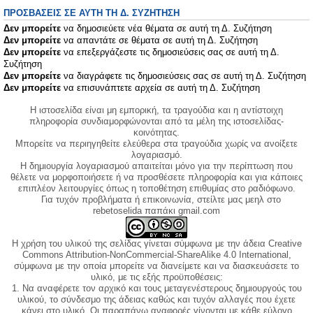
ΠΡΟΣΒΆΣΕΙΣ ΣΕ ΑΥΤΉ ΤΗ Δ. ΣΥΖΉΤΗΣΗ
Δεν μπορείτε
να δημοσιεύετε νέα θέματα σε αυτή τη Δ. Συζήτηση
Δεν μπορείτε
να απαντάτε σε θέματα σε αυτή τη Δ. Συζήτηση
Δεν μπορείτε
να επεξεργάζεστε τις δημοσιεύσεις σας σε αυτή τη Δ.
Συζήτηση
Δεν μπορείτε
να διαγράφετε τις δημοσιεύσεις σας σε αυτή τη Δ. Συζήτηση
Δεν μπορείτε
να επισυνάπτετε αρχεία σε αυτή τη Δ. Συζήτηση
Η ιστοσελίδα είναι μη εμπορική, τα τραγούδια και η αντίστοιχη
πληροφορία συνδιαμορφώνονται από τα μέλη της ιστοσελίδας-
κοινότητας.
Μπορείτε να περιηγηθείτε ελεύθερα στα τραγούδια χωρίς να ανοίξετε
λογαριασμό.
Η δημιουργία λογαριασμού απαιτείται μόνο για την περίπτωση που
θέλετε να μορφοποιήσετε ή να προσθέσετε πληροφορία και για κάποιες
επιπλέον λειτουργίες όπως η τοποθέτηση επιθυμίας στο ραδιόφωνο.
Για τυχόν προβλήματα ή επικοινωνία, στείλτε μας μεηλ στο
rebetoselida παπάκι gmail.com
Η χρήση του υλικού της σελίδας γίνεται σύμφωνα με την άδεια Creative
Commons Attribution-NonCommercial-ShareAlike 4.0 International,
σύμφωνα με την οποία μπορείτε να διανείμετε και να διασκευάσετε το
υλικό, με τις εξής προϋποθέσεις:
1. Να αναφέρετε τον αρχικό και τους μεταγενέστερους δημιουργούς του
υλικού, το σύνδεσμο της άδειας καθώς και τυχόν αλλαγές που έχετε
κάνει στο υλικό. Οι παραπάνω αναφορές γίνονται με κάθε εύλογο