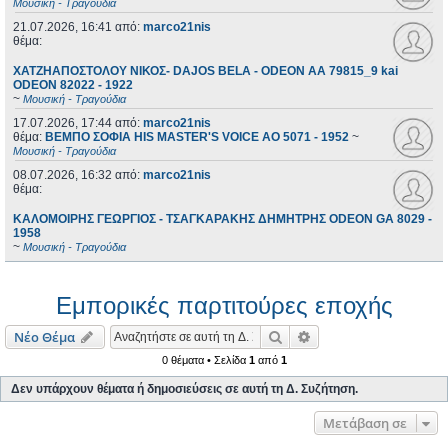
Μουσική - Τραγούδια
21.07.2026, 16:41
από:
marco21nis
θέμα:
ΧΑΤΖΗΑΠΟΣΤΟΛΟΥ ΝΙΚΟΣ- DAJOS BELA - ODEON AA 79815_9 kai
ODEON 82022 - 1922
~
Μουσική - Τραγούδια
17.07.2026, 17:44
από:
marco21nis
θέμα:
ΒΕΜΠΟ ΣΟΦΙΑ HIS MASTER'S VOICE AO 5071 - 1952
~
Μουσική - Τραγούδια
08.07.2026, 16:32
από:
marco21nis
θέμα:
ΚΑΛΟΜΟΙΡΗΣ ΓΕΩΡΓΙΟΣ - ΤΣΑΓΚΑΡΑΚΗΣ ΔΗΜΗΤΡΗΣ ODEON GA 8029 -
1958
~
Μουσική - Τραγούδια
Εμπορικές παρτιτούρες εποχής
Αναζήτηση
Ειδική αναζήτηση
Νέο Θέμα
0 θέματα • Σελίδα
1
από
1
Δεν υπάρχουν θέματα ή δημοσιεύσεις σε αυτή τη Δ. Συζήτηση.
Μετάβαση σε