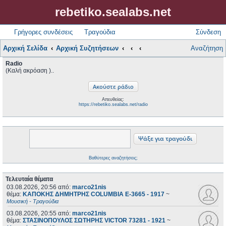
rebetiko.sealabs.net
Γρήγορες συνδέσεις
Τραγούδια
Σύνδεση
Αρχική Σελίδα
Αρχική Συζητήσεων
Αναζήτηση
Radio
(Καλή ακρόαση )..
Απευθείας:
https://rebetiko.sealabs.net/radio
Βαθύτερες αναζητήσεις;
Τελευταία θέματα
03.08.2026, 20:56
από:
marco21nis
θέμα:
ΚΑΠΟΚΗΣ ΔΗΜΗΤΡΗΣ COLUMBIA E-3665 - 1917
~
Μουσική - Τραγούδια
03.08.2026, 20:55
από:
marco21nis
θέμα:
ΣΤΑΣΙΝΟΠΟΥΛΟΣ ΣΩΤΗΡΗΣ VICTOR 73281 - 1921
~