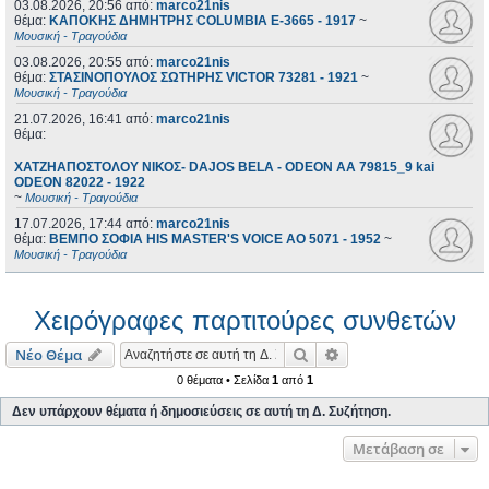
03.08.2026, 20:56
από:
marco21nis
θέμα:
ΚΑΠΟΚΗΣ ΔΗΜΗΤΡΗΣ COLUMBIA E-3665 - 1917
~
Μουσική - Τραγούδια
03.08.2026, 20:55
από:
marco21nis
θέμα:
ΣΤΑΣΙΝΟΠΟΥΛΟΣ ΣΩΤΗΡΗΣ VICTOR 73281 - 1921
~
Μουσική - Τραγούδια
21.07.2026, 16:41
από:
marco21nis
θέμα:
ΧΑΤΖΗΑΠΟΣΤΟΛΟΥ ΝΙΚΟΣ- DAJOS BELA - ODEON AA 79815_9 kai
ODEON 82022 - 1922
~
Μουσική - Τραγούδια
17.07.2026, 17:44
από:
marco21nis
θέμα:
ΒΕΜΠΟ ΣΟΦΙΑ HIS MASTER'S VOICE AO 5071 - 1952
~
Μουσική - Τραγούδια
Χειρόγραφες παρτιτούρες συνθετών
Αναζήτηση
Ειδική αναζήτηση
Νέο Θέμα
0 θέματα • Σελίδα
1
από
1
Δεν υπάρχουν θέματα ή δημοσιεύσεις σε αυτή τη Δ. Συζήτηση.
Μετάβαση σε