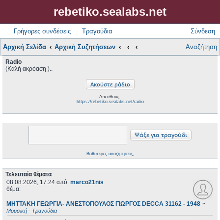
rebetiko.sealabs.net
Γρήγορες συνδέσεις
Τραγούδια
Σύνδεση
Αρχική Σελίδα
Αρχική Συζητήσεων
Αναζήτηση
Radio
(Καλή ακρόαση )..
Απευθείας:
https://rebetiko.sealabs.net/radio
Βαθύτερες αναζητήσεις;
Τελευταία θέματα
08.08.2026, 17:24
από:
marco21nis
θέμα:
ΜΗΤΤΑΚΗ ΓΕΩΡΓΙΑ- ΑΝΕΣΤΟΠΟΥΛΟΣ ΓΙΩΡΓΟΣ DECCA 31162 - 1948
~
Μουσική - Τραγούδια