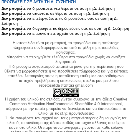
ΠΡΟΣΒΆΣΕΙΣ ΣΕ ΑΥΤΉ ΤΗ Δ. ΣΥΖΉΤΗΣΗ
Δεν μπορείτε
να δημοσιεύετε νέα θέματα σε αυτή τη Δ. Συζήτηση
Δεν μπορείτε
να απαντάτε σε θέματα σε αυτή τη Δ. Συζήτηση
Δεν μπορείτε
να επεξεργάζεστε τις δημοσιεύσεις σας σε αυτή τη Δ.
Συζήτηση
Δεν μπορείτε
να διαγράφετε τις δημοσιεύσεις σας σε αυτή τη Δ. Συζήτηση
Δεν μπορείτε
να επισυνάπτετε αρχεία σε αυτή τη Δ. Συζήτηση
Η ιστοσελίδα είναι μη εμπορική, τα τραγούδια και η αντίστοιχη
πληροφορία συνδιαμορφώνονται από τα μέλη της ιστοσελίδας-
κοινότητας.
Μπορείτε να περιηγηθείτε ελεύθερα στα τραγούδια χωρίς να ανοίξετε
λογαριασμό.
Η δημιουργία λογαριασμού απαιτείται μόνο για την περίπτωση που
θέλετε να μορφοποιήσετε ή να προσθέσετε πληροφορία και για κάποιες
επιπλέον λειτουργίες όπως η τοποθέτηση επιθυμίας στο ραδιόφωνο.
Για τυχόν προβλήματα ή επικοινωνία, στείλτε μας μεηλ στο
rebetoselida παπάκι gmail.com
Η χρήση του υλικού της σελίδας γίνεται σύμφωνα με την άδεια Creative
Commons Attribution-NonCommercial-ShareAlike 4.0 International,
σύμφωνα με την οποία μπορείτε να διανείμετε και να διασκευάσετε το
υλικό, με τις εξής προϋποθέσεις:
1. Να αναφέρετε τον αρχικό και τους μεταγενέστερους δημιουργούς του
υλικού, το σύνδεσμο της άδειας καθώς και τυχόν αλλαγές που έχετε
κάνει στο υλικό. Οι παραπάνω αναφορές γίνονται με κάθε εύλογο