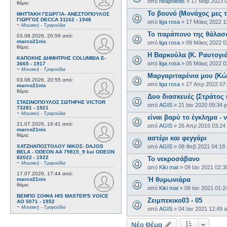
από
neapoliotis
»
17 Μαρ 2023 
θέμα:
Το βουνό (Μονάχος μες 
ΜΗΤΤΑΚΗ ΓΕΩΡΓΙΑ- ΑΝΕΣΤΟΠΟΥΛΟΣ
ΓΙΩΡΓΟΣ DECCA 31162 - 1948
από
liga rosa
»
17 Μάιος 2022 1
~
Μουσική - Τραγούδια
Το παράπονο της θάλασ
03.08.2026, 20:56
από:
marco21nis
από
liga rosa
»
09 Μάιος 2022 0
θέμα:
Η Βαρκούλα (Κ. Ραυτογι
ΚΑΠΟΚΗΣ ΔΗΜΗΤΡΗΣ COLUMBIA E-
από
liga rosa
»
05 Μάιος 2022 0
3665 - 1917
~
Μουσική - Τραγούδια
Μαργαριταρένια μου (Κώ
03.08.2026, 20:55
από:
από
liga rosa
»
27 Απρ 2022 07
marco21nis
θέμα:
Δυο διασκευές (Στράτος
ΣΤΑΣΙΝΟΠΟΥΛΟΣ ΣΩΤΗΡΗΣ VICTOR
από
AGIS
»
21 Ιαν 2020 09:34 
73281 - 1921
~
Μουσική - Τραγούδια
είναι βαρύ το έγκλημα - 
21.07.2026, 16:41
από:
από
AGIS
»
26 Απρ 2016 03:24
marco21nis
θέμα:
αστέρι και φεγγάρι
ΧΑΤΖΗΑΠΟΣΤΟΛΟΥ ΝΙΚΟΣ- DAJOS
από
AGIS
»
08 Φεβ 2021 04:18
BELA - ODEON AA 79815_9 kai ODEON
82022 - 1922
Το νεκροσάβανο
~
Μουσική - Τραγούδια
από
Kiki mat
»
09 Ιαν 2021 02:3
17.07.2026, 17:44
από:
Ή θυμωνιάρα
marco21nis
θέμα:
από
Kiki mat
»
09 Ιαν 2021 01:2
ΒΕΜΠΟ ΣΟΦΙΑ HIS MASTER'S VOICE
Ζειμπεκικο03 - 05
AO 5071 - 1952
~
Μουσική - Τραγούδια
από
AGIS
»
04 Ιαν 2021 12:49 
Νέο Θέμα