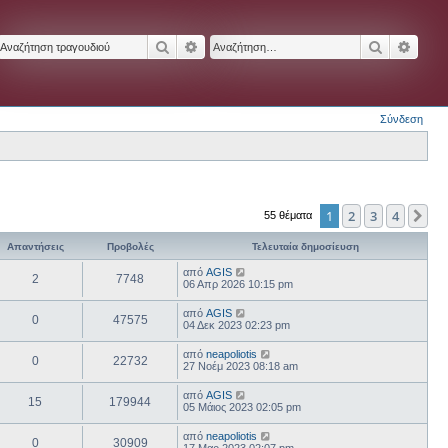
Αναζήτηση
Ειδική αναζήτηση
Αναζήτησ
Ειδικ
Σύνδεση
1
2
3
4
Επ
55 θέματα
Απαντήσεις
Προβολές
Τελευταία δημοσίευση
από
AGIS
2
7748
06 Απρ 2026 10:15 pm
από
AGIS
0
47575
04 Δεκ 2023 02:23 pm
από
neapoliotis
0
22732
27 Νοέμ 2023 08:18 am
από
AGIS
15
179944
05 Μάιος 2023 02:05 pm
από
neapoliotis
0
30909