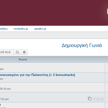
ιοθήκη
rembetiko.gr
aptaliko.gr
Δημιουργική Γωνιά
Αναζήτηση
Ειδική αναζήτηση
Θέματα
 pm
ασκευασμένο για την Παλαιστίνη (+ 2 bonustracks)
 pm
 08:18 am
1
2
3
7:52 pm
α