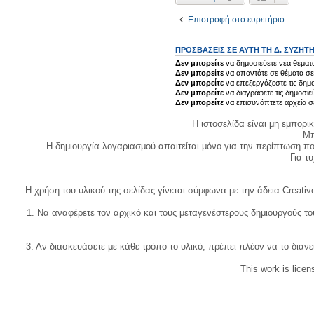
Επιστροφή στο ευρετήριο
ΠΡΟΣΒΆΣΕΙΣ ΣΕ ΑΥΤΉ ΤΗ Δ. ΣΥΖΉΤ
Δεν μπορείτε
να δημοσιεύετε νέα θέματα
Δεν μπορείτε
να απαντάτε σε θέματα σε
Δεν μπορείτε
να επεξεργάζεστε τις δημο
Δεν μπορείτε
να διαγράφετε τις δημοσιε
Δεν μπορείτε
να επισυνάπτετε αρχεία σ
Η ιστοσελίδα είναι μη εμπορι
Μπ
Η δημιουργία λογαριασμού απαιτείται μόνο για την περίπτωση π
Για τυχ
Η χρήση του υλικού της σελίδας γίνεται σύμφωνα με την άδεια Creativ
1. Να αναφέρετε τον αρχικό και τους μεταγενέστερους δημιουργούς τ
3. Αν διασκευάσετε με κάθε τρόπο το υλικό, πρέπει πλέον να το διανε
This work is lice