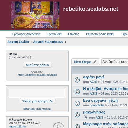
rebetiko.sealabs.net
Γρήγορες συνδέσεις
Τραγούδια
Ετικέτες
Ρεμπετο-pedia (wiki)
Βιβλ
Αρχική Σελίδα
Αρχική Συζητήσεων
Radio
(Καλή ακρόαση )..
Νέο Θέμα
Απευθείας:
https://rebetiko.sealabs.net/radio
αεράκι μανέ
από
AGIS
»
04 Απρ 2026 01:44
Η σκλαβιά. Αντάρτικο δι
από
AGIS
»
04 Δεκ 2023 02:23
Ενα σεργιάνι η ζωή
από
neapoliotis
»
27 Νοέμ 2023
Βαθύτερες αναζητήσεις;
μακρόνησος
από
AGIS
»
01 Ιούλ 2016 0
Τελευταία θέματα
08.08.2026, 17:24
από:
Μαγκούρα στήν σαβούρ
marco21nis