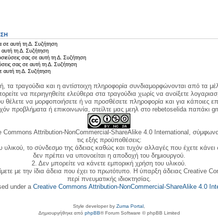
ΗΣΗ
 σε αυτή τη Δ. Συζήτηση
 αυτή τη Δ. Συζήτηση
σιεύσεις σας σε αυτή τη Δ. Συζήτηση
ύσεις σας σε αυτή τη Δ. Συζήτηση
ε αυτή τη Δ. Συζήτηση
κή, τα τραγούδια και η αντίστοιχη πληροφορία συνδιαμορφώνονται από τα μέλ
ορείτε να περιηγηθείτε ελεύθερα στα τραγούδια χωρίς να ανοίξετε λογαριασ
ου θέλετε να μορφοποιήσετε ή να προσθέσετε πληροφορία και για κάποιες επ
όν προβλήματα ή επικοινωνία, στείλτε μας μεηλ στο rebetoselida παπάκι g
e Commons Attribution-NonCommercial-ShareAlike 4.0 International, σύμφωνα 
τις εξής προϋποθέσεις:
ου υλικού, το σύνδεσμο της άδειας καθώς και τυχόν αλλαγές που έχετε κάνει
δεν πρέπει να υπονοείται η αποδοχή του δημιουργού.
2. Δεν μπορείτε να κάνετε εμπορική χρήση του υλικού.
ίμετε με την ίδια άδεια που έχει το πρωτότυπο. Η ύπαρξη άδειας Creative C
περί πνευματικής ιδιοκτησίας.
nsed under a
Creative Commons Attribution-NonCommercial-ShareAlike 4.0 Inte
Style developer by
Zuma Portal
,
Δημιουργήθηκε από
phpBB
® Forum Software © phpBB Limited