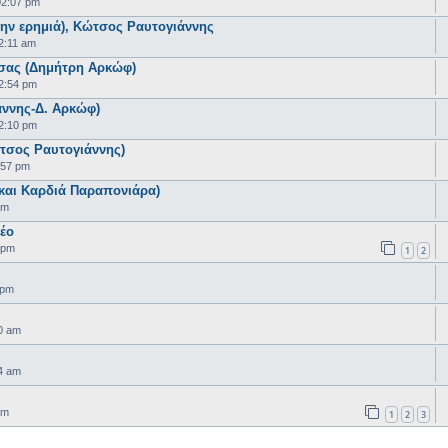
02:07 pm
την ερημιά), Κώτσος Ραυτογιάννης
2:11 am
σας (Δημήτρη Αρκώφ)
2:54 pm
άννης-Δ. Αρκώφ)
2:10 pm
τσος Ραυτογιάννης)
:57 pm
 και Καρδιά Παραπονιάρα)
pm
νέο
 pm
1
2
 pm
0 am
4 am
am
1
2
3