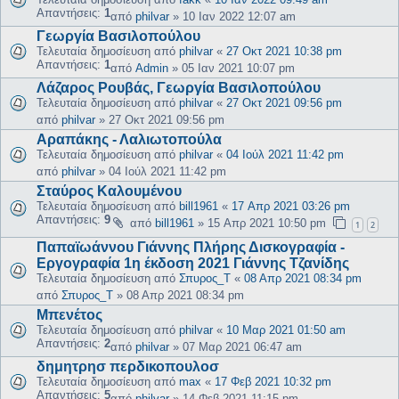
Απαντήσεις:
1
από
philvar
»
10 Ιαν 2022 12:07 am
Γεωργία Βασιλοπούλου
Τελευταία δημοσίευση από
philvar
«
27 Οκτ 2021 10:38 pm
Απαντήσεις:
1
από
Admin
»
05 Ιαν 2021 10:07 pm
Λάζαρος Ρουβάς, Γεωργία Βασιλοπούλου
Τελευταία δημοσίευση από
philvar
«
27 Οκτ 2021 09:56 pm
από
philvar
»
27 Οκτ 2021 09:56 pm
Αραπάκης - Λαλιωτοπούλα
Τελευταία δημοσίευση από
philvar
«
04 Ιούλ 2021 11:42 pm
από
philvar
»
04 Ιούλ 2021 11:42 pm
Σταύρος Καλουμένου
Τελευταία δημοσίευση από
bill1961
«
17 Απρ 2021 03:26 pm
Απαντήσεις:
9
από
bill1961
»
15 Απρ 2021 10:50 pm
1
2
Παπαϊωάννου Γιάννης Πλήρης Δισκογραφία -
Εργογραφία 1η έκδοση 2021 Γιάννης Τζανίδης
Τελευταία δημοσίευση από
Σπυρος_Τ
«
08 Απρ 2021 08:34 pm
από
Σπυρος_Τ
»
08 Απρ 2021 08:34 pm
Μπενέτος
Τελευταία δημοσίευση από
philvar
«
10 Μαρ 2021 01:50 am
Απαντήσεις:
2
από
philvar
»
07 Μαρ 2021 06:47 am
δημητρησ περδικοπουλοσ
Τελευταία δημοσίευση από
max
«
17 Φεβ 2021 10:32 pm
Απαντήσεις:
5
από
philvar
»
14 Φεβ 2021 11:15 pm