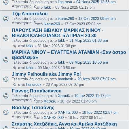
Τελευταία δημοσίευση από
liga rosa
«
04 Νοέμ 2025 12:53 pm
Απαντήσεις:
2
από
fakk
»
03 Νοέμ 2025 02:19 pm
Τζιμ Αποστόλου
Τελευταία δημοσίευση από
ikarus260
«
17 Οκτ 2023 09:56 pm
Απαντήσεις:
3
από
ikarus260
»
17 Οκτ 2023 05:02 pm
ΠΑΡΟΥΣΙΑΣΗ ΒΙΒΛΙΟΥ ΜΑΡΙΚΑΣ ΝΙΝΟΥ -
ΒΙΒΛΙΟΠΩΛΕΙΟ ΙΑΝΟΣ 5 ΑΠΡΙΛΗ 20.30
Τελευταία δημοσίευση από
fakk
«
31 Μαρ 2023 01:38 pm
από
fakk
»
31 Μαρ 2023 01:38 pm
ΜΑΡΙΚΑ ΝΙΝΟΥ – ΕΥΑΓΓΕΛΙΑ ΑΤΑΜΙΑΝ «Σαν άστρο
εβασίλεψα»
Τελευταία δημοσίευση από
fakk
«
09 Μαρ 2023 10:50 am
από
fakk
»
09 Μαρ 2023 10:50 am
Jimmy Psihoulis aka Jimmy Pol
Τελευταία δημοσίευση από
hondrosk
«
20 Απρ 2022 07:07 pm
από
hondrosk
»
20 Απρ 2022 07:07 pm
Γιάννης Παπαϊωάννου
Τελευταία δημοσίευση από
Χασκίλ
«
19 Ιαν 2022 11:17 pm
Απαντήσεις:
2
από
Χασκίλ
»
18 Ιαν 2022 01:40 pm
Βασίλης Τσιτσάνης
Τελευταία δημοσίευση από
ΧΑΡΗΣ 000
«
18 Ιαν 2022 02:57 pm
Απαντήσεις:
3
από
ΧΑΡΗΣ 000
»
18 Ιαν 2022 08:51 am
Σταμάτης Χατζιδάκις, Άννα και Αμέλια Χατζιδάκη
Τελευταία δημοσίευση από
fakk
«
10 Ιαν 2022 09:49 am