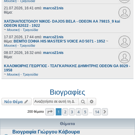
Μουσική - Τραγούδια
21.07.2026, 16:41
από:
marco21nis
θέμα:
ΧΑΤΖΗΑΠΟΣΤΟΛΟΥ ΝΙΚΟΣ- DAJOS BELA - ODEON AA 79815_9 kai
ODEON 82022 - 1922
~
Μουσική - Τραγούδια
17.07.2026, 17:44
από:
marco21nis
θέμα:
ΒΕΜΠΟ ΣΟΦΙΑ HIS MASTER'S VOICE AO 5071 - 1952
~
Μουσική - Τραγούδια
08.07.2026, 16:32
από:
marco21nis
θέμα:
ΚΑΛΟΜΟΙΡΗΣ ΓΕΩΡΓΙΟΣ - ΤΣΑΓΚΑΡΑΚΗΣ ΔΗΜΗΤΡΗΣ ODEON GA 8029 -
1958
~
Μουσική - Τραγούδια
Βιογραφίες
Αναζήτηση
Ειδική αναζήτηση
Νέο Θέμα
Σελίδα
1
από
14
1
2
3
4
5
14
Επόμενη
200 θέματα
…
Θέματα
Βιογραφία Γιώργου Κάβουρα