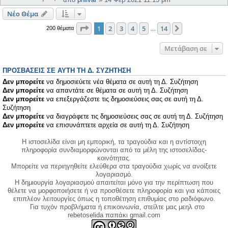
Νέο Θέμα
Σελίδα
1
από
14
1
2
3
4
5
14
Επόμενη
200 θέματα
…
Μετάβαση σε
ΠΡΟΣΒΆΣΕΙΣ ΣΕ ΑΥΤΉ ΤΗ Δ. ΣΥΖΉΤΗΣΗ
Δεν μπορείτε
να δημοσιεύετε νέα θέματα σε αυτή τη Δ. Συζήτηση
Δεν μπορείτε
να απαντάτε σε θέματα σε αυτή τη Δ. Συζήτηση
Δεν μπορείτε
να επεξεργάζεστε τις δημοσιεύσεις σας σε αυτή τη Δ.
Συζήτηση
Δεν μπορείτε
να διαγράφετε τις δημοσιεύσεις σας σε αυτή τη Δ. Συζήτηση
Δεν μπορείτε
να επισυνάπτετε αρχεία σε αυτή τη Δ. Συζήτηση
Η ιστοσελίδα είναι μη εμπορική, τα τραγούδια και η αντίστοιχη
πληροφορία συνδιαμορφώνονται από τα μέλη της ιστοσελίδας-
κοινότητας.
Μπορείτε να περιηγηθείτε ελεύθερα στα τραγούδια χωρίς να ανοίξετε
λογαριασμό.
Η δημιουργία λογαριασμού απαιτείται μόνο για την περίπτωση που
θέλετε να μορφοποιήσετε ή να προσθέσετε πληροφορία και για κάποιες
επιπλέον λειτουργίες όπως η τοποθέτηση επιθυμίας στο ραδιόφωνο.
Για τυχόν προβλήματα ή επικοινωνία, στείλτε μας μεηλ στο
rebetoselida παπάκι gmail.com