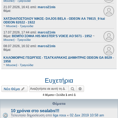
Μουσική - Τραγούδια
21.07.2026, 16:41
από:
marco21nis
θέμα:
ΧΑΤΖΗΑΠΟΣΤΟΛΟΥ ΝΙΚΟΣ- DAJOS BELA - ODEON AA 79815_9 kai
ODEON 82022 - 1922
~
Μουσική - Τραγούδια
17.07.2026, 17:44
από:
marco21nis
θέμα:
ΒΕΜΠΟ ΣΟΦΙΑ HIS MASTER'S VOICE AO 5071 - 1952
~
Μουσική - Τραγούδια
08.07.2026, 16:32
από:
marco21nis
θέμα:
ΚΑΛΟΜΟΙΡΗΣ ΓΕΩΡΓΙΟΣ - ΤΣΑΓΚΑΡΑΚΗΣ ΔΗΜΗΤΡΗΣ ODEON GA 8029 -
1958
~
Μουσική - Τραγούδια
Ευχετήρια
Αναζήτηση
Ειδική αναζήτηση
Νέο Θέμα
4 θέματα • Σελίδα
1
από
1
Θέματα
10 χρόνια στο sealabs!!!
Τελευταία δημοσίευση από
liga rosa
«
02 Δεκ 2019 10:58 am