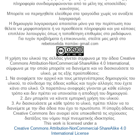
πληροφορία συνδιαμορφώνονται από τα μέλη της ιστοσελίδας-
κοινότητας.
Μπορείτε να περιηγηθείτε ελεύθερα στα τραγούδια χωρίς να ανοίξετε
λογαριασμό.
Η δημιουργία λογαριασμού απαιτείται μόνο για την περίπτωση που
θέλετε να μορφοποιήσετε ή να προσθέσετε πληροφορία και για κάποιες
επιπλέον λειτουργίες όπως η τοποθέτηση επιθυμίας στο ραδιόφωνο.
Για τυχόν προβλήματα ή επικοινωνία, στείλτε μας μεηλ στο
rebetoselida παπάκι gmail.com
Η χρήση του υλικού της σελίδας γίνεται σύμφωνα με την άδεια Creative
Commons Attribution-NonCommercial-ShareAlike 4.0 International,
σύμφωνα με την οποία μπορείτε να διανείμετε και να διασκευάσετε το
υλικό, με τις εξής προϋποθέσεις:
1. Να αναφέρετε τον αρχικό και τους μεταγενέστερους δημιουργούς του
υλικού, το σύνδεσμο της άδειας καθώς και τυχόν αλλαγές που έχετε
κάνει στο υλικό. Οι παραπάνω αναφορές γίνονται με κάθε εύλογο
τρόπο και δεν πρέπει να υπονοείται η αποδοχή του δημιουργού.
2. Δεν μπορείτε να κάνετε εμπορική χρήση του υλικού.
3. Αν διασκευάσετε με κάθε τρόπο το υλικό, πρέπει πλέον να το
διανείμετε με την ίδια άδεια που έχει το πρωτότυπο. Η ύπαρξη άδειας
Creative Commons δεν αναιρεί ούτε υποκαθιστά τις ισχύουσες
διατάξεις του νόμου περί πνευματικής ιδιοκτησίας.
This work is licensed under a
Creative Commons Attribution-NonCommercial-ShareAlike 4.0
International License
.