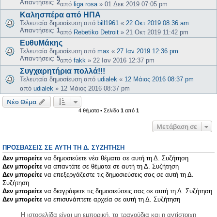
Απαντήσεις:
2
από
liga rosa
»
01 Δεκ 2019 07:05 pm
Kαλησπέρα από ΗΠΑ
Τελευταία δημοσίευση από
bill1961
«
22 Οκτ 2019 08:36 am
Απαντήσεις:
1
από
Rebetiko Detroit
»
21 Οκτ 2019 11:42 pm
ΕυθυΜάκης
Τελευταία δημοσίευση από
max
«
27 Ιαν 2019 12:36 pm
Απαντήσεις:
5
από
fakk
»
22 Ιαν 2016 12:37 pm
Συγχαρητήρια πολλά!!!
Τελευταία δημοσίευση από
udialek
«
12 Μάιος 2016 08:37 pm
από
udialek
»
12 Μάιος 2016 08:37 pm
Νέο Θέμα
4 θέματα • Σελίδα
1
από
1
Μετάβαση σε
ΠΡΟΣΒΆΣΕΙΣ ΣΕ ΑΥΤΉ ΤΗ Δ. ΣΥΖΉΤΗΣΗ
Δεν μπορείτε
να δημοσιεύετε νέα θέματα σε αυτή τη Δ. Συζήτηση
Δεν μπορείτε
να απαντάτε σε θέματα σε αυτή τη Δ. Συζήτηση
Δεν μπορείτε
να επεξεργάζεστε τις δημοσιεύσεις σας σε αυτή τη Δ.
Συζήτηση
Δεν μπορείτε
να διαγράφετε τις δημοσιεύσεις σας σε αυτή τη Δ. Συζήτηση
Δεν μπορείτε
να επισυνάπτετε αρχεία σε αυτή τη Δ. Συζήτηση
Η ιστοσελίδα είναι μη εμπορική, τα τραγούδια και η αντίστοιχη