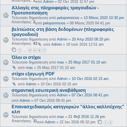
Απαντήσεις:
2
από
Admin
»
02 Οκτ 2016 11:57 pm
Αλλαγές στις πληροφορίες τραγουδιών -
Προτυποποίηση
Τελευταία δημοσίευση από
peloponnisios
«
13 Μάιος 2020 10:30 pm
Απαντήσεις:
2
από
peloponnisios
»
08 Μάιος 2020 04:41 pm
βελτιώσεις στη βάση δεδομένων (πληροφορίες
τραγουδιού)
Τελευταία δημοσίευση από
Admin
«
20 Απρ 2020 08:20 pm
Απαντήσεις:
43
από
Admin
»
18 Ιούλ 2016 12:51 am
1
4
5
6
7
…
Όλοι οι στίχοι
Τελευταία δημοσίευση από
max
«
25 Μαρ 2017 01:10 am
από
max
»
25 Μαρ 2017 01:10 am
στίχοι εξαγωγή PDF
Τελευταία δημοσίευση από
Admin
«
10 Οκτ 2016 02:15 am
από
Admin
»
10 Οκτ 2016 02:15 am
σημαντική εσωτερική αναβάθμιση
Τελευταία δημοσίευση από
Admin
«
07 Οκτ 2016 08:41 pm
από
Admin
»
07 Οκτ 2016 08:41 pm
Επανασχεδιασμός κατηγοριών "άλλος καλλιτέχνης"
κλπ
Τελευταία δημοσίευση από
max
«
21 Φεβ 2016 11:26 pm
Απαντήσεις:
11
από
Admin
»
22 Ιαν 2016 05:32 pm
1
2