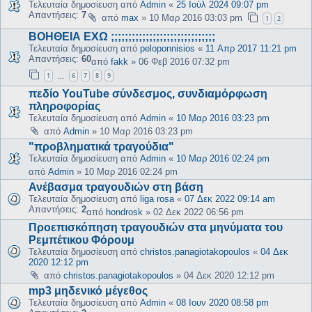
Τελευταία δημοσίευση από
Admin
«
25 Ιούλ 2024 09:07 pm
Απαντήσεις:
7
από
max
»
10 Μαρ 2016 03:03 pm
1
2
ΒΟΗΘΕΙΑ ΕΧΩ ;;;;;;;;;;;;;;;;;;;;;;;;;;;;;;
Τελευταία δημοσίευση από
peloponnisios
«
11 Απρ 2017 11:21 pm
Απαντήσεις:
60
από
fakk
»
06 Φεβ 2016 07:32 pm
1
6
7
8
9
…
πεδίο YouTube σύνδεσμος, συνδιαμόρφωση
πληροφορίας
Τελευταία δημοσίευση από
Admin
«
10 Μαρ 2016 03:23 pm
από
Admin
»
10 Μαρ 2016 03:23 pm
"προβληματικά τραγούδια"
Τελευταία δημοσίευση από
Admin
«
10 Μαρ 2016 02:24 pm
από
Admin
»
10 Μαρ 2016 02:24 pm
Ανέβασμα τραγουδιών στη βάση
Τελευταία δημοσίευση από
liga rosa
«
07 Δεκ 2022 09:14 am
Απαντήσεις:
2
από
hondrosk
»
02 Δεκ 2022 06:56 pm
Προεπισκόπηση τραγουδιών στα μηνύματα του
Ρεμπέτικου Φόρουμ
Τελευταία δημοσίευση από
christos.panagiotakopoulos
«
04 Δεκ
2020 12:12 pm
από
christos.panagiotakopoulos
»
04 Δεκ 2020 12:12 pm
mp3 μηδενικό μέγεθος
Τελευταία δημοσίευση από
Admin
«
08 Ιουν 2020 08:58 pm