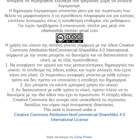
Μπορείτε να περιηγηθείτε ελεύθερα στα τραγούδια χωρίς να ανοίξετε
λογαριασμό.
Η δημιουργία λογαριασμού απαιτείται μόνο για την περίπτωση που
θέλετε να μορφοποιήσετε ή να προσθέσετε πληροφορία και για κάποιες
επιπλέον λειτουργίες όπως η τοποθέτηση επιθυμίας στο ραδιόφωνο.
Για τυχόν προβλήματα ή επικοινωνία, στείλτε μας μεηλ στο
rebetoselida παπάκι gmail.com
Η χρήση του υλικού της σελίδας γίνεται σύμφωνα με την άδεια Creative
Commons Attribution-NonCommercial-ShareAlike 4.0 International,
σύμφωνα με την οποία μπορείτε να διανείμετε και να διασκευάσετε το
υλικό, με τις εξής προϋποθέσεις:
1. Να αναφέρετε τον αρχικό και τους μεταγενέστερους δημιουργούς του
υλικού, το σύνδεσμο της άδειας καθώς και τυχόν αλλαγές που έχετε
κάνει στο υλικό. Οι παραπάνω αναφορές γίνονται με κάθε εύλογο
τρόπο και δεν πρέπει να υπονοείται η αποδοχή του δημιουργού.
2. Δεν μπορείτε να κάνετε εμπορική χρήση του υλικού.
3. Αν διασκευάσετε με κάθε τρόπο το υλικό, πρέπει πλέον να το
διανείμετε με την ίδια άδεια που έχει το πρωτότυπο. Η ύπαρξη άδειας
Creative Commons δεν αναιρεί ούτε υποκαθιστά τις ισχύουσες
διατάξεις του νόμου περί πνευματικής ιδιοκτησίας.
This work is licensed under a
Creative Commons Attribution-NonCommercial-ShareAlike 4.0
International License
.
Style developer by
Zuma Portal
,