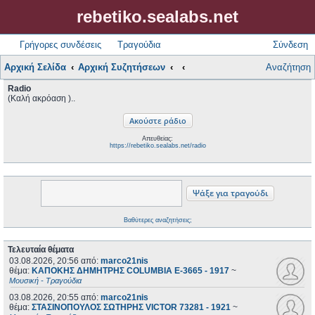
rebetiko.sealabs.net
Γρήγορες συνδέσεις
Τραγούδια
Σύνδεση
Αρχική Σελίδα
Αρχική Συζητήσεων
Αναζήτηση
Radio
(Καλή ακρόαση )..
Απευθείας:
https://rebetiko.sealabs.net/radio
Βαθύτερες αναζητήσεις;
Τελευταία θέματα
03.08.2026, 20:56
από:
marco21nis
θέμα:
ΚΑΠΟΚΗΣ ΔΗΜΗΤΡΗΣ COLUMBIA E-3665 - 1917
~
Μουσική - Τραγούδια
03.08.2026, 20:55
από:
marco21nis
θέμα:
ΣΤΑΣΙΝΟΠΟΥΛΟΣ ΣΩΤΗΡΗΣ VICTOR 73281 - 1921
~