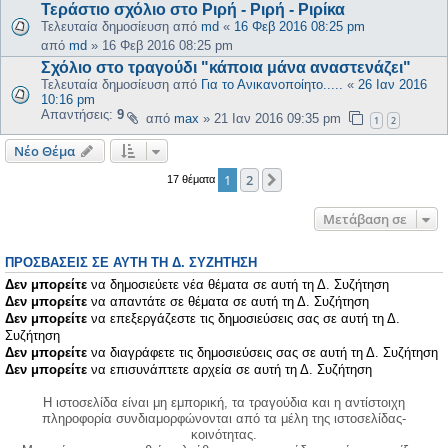
Τεράστιο σχόλιο στο Ριρή - Ριρή - Ριρίκα
Τελευταία δημοσίευση από
md
«
16 Φεβ 2016 08:25 pm
από
md
»
16 Φεβ 2016 08:25 pm
Σχόλιο στο τραγούδι "κάποια μάνα αναστενάζει"
Τελευταία δημοσίευση από
Για το Ανικανοποίητο.....
«
26 Ιαν 2016
10:16 pm
Απαντήσεις:
9
από
max
»
21 Ιαν 2016 09:35 pm
1
2
Νέο Θέμα
1
2
Επόμενη
17 θέματα
Μετάβαση σε
ΠΡΟΣΒΆΣΕΙΣ ΣΕ ΑΥΤΉ ΤΗ Δ. ΣΥΖΉΤΗΣΗ
Δεν μπορείτε
να δημοσιεύετε νέα θέματα σε αυτή τη Δ. Συζήτηση
Δεν μπορείτε
να απαντάτε σε θέματα σε αυτή τη Δ. Συζήτηση
Δεν μπορείτε
να επεξεργάζεστε τις δημοσιεύσεις σας σε αυτή τη Δ.
Συζήτηση
Δεν μπορείτε
να διαγράφετε τις δημοσιεύσεις σας σε αυτή τη Δ. Συζήτηση
Δεν μπορείτε
να επισυνάπτετε αρχεία σε αυτή τη Δ. Συζήτηση
Η ιστοσελίδα είναι μη εμπορική, τα τραγούδια και η αντίστοιχη
πληροφορία συνδιαμορφώνονται από τα μέλη της ιστοσελίδας-
κοινότητας.