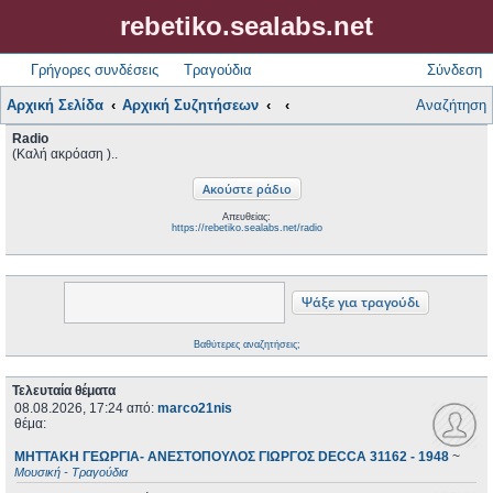
rebetiko.sealabs.net
Γρήγορες συνδέσεις
Τραγούδια
Σύνδεση
Αρχική Σελίδα
Αρχική Συζητήσεων
Αναζήτηση
Radio
(Καλή ακρόαση )..
Απευθείας:
https://rebetiko.sealabs.net/radio
Βαθύτερες αναζητήσεις;
Τελευταία θέματα
08.08.2026, 17:24
από:
marco21nis
θέμα:
ΜΗΤΤΑΚΗ ΓΕΩΡΓΙΑ- ΑΝΕΣΤΟΠΟΥΛΟΣ ΓΙΩΡΓΟΣ DECCA 31162 - 1948
~
Μουσική - Τραγούδια