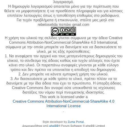
λογαριασμό.
Η δημιουργία λογαριασμού απαιτείται μόνο για την περίπτωση που
θέλετε να μορφοποιήσετε ή να προσθέσετε πληροφορία και για κάποιες
επιπλέον λειτουργίες όπως η τοποθέτηση επιθυμίας στο ραδιόφωνο.
Για τυχόν προβλήματα ή επικοινωνία, στείλτε μας μεηλ στο
rebetoselida παπάκι gmail.com
Η χρήση του υλικού της σελίδας γίνεται σύμφωνα με την άδεια Creative
Commons Attribution-NonCommercial-ShareAlike 4.0 International,
σύμφωνα με την οποία μπορείτε να διανείμετε και να διασκευάσετε το
υλικό, με τις εξής προϋποθέσεις:
1. Να αναφέρετε τον αρχικό και τους μεταγενέστερους δημιουργούς του
υλικού, το σύνδεσμο της άδειας καθώς και τυχόν αλλαγές που έχετε
κάνει στο υλικό. Οι παραπάνω αναφορές γίνονται με κάθε εύλογο
τρόπο και δεν πρέπει να υπονοείται η αποδοχή του δημιουργού.
2. Δεν μπορείτε να κάνετε εμπορική χρήση του υλικού.
3. Αν διασκευάσετε με κάθε τρόπο το υλικό, πρέπει πλέον να το
διανείμετε με την ίδια άδεια που έχει το πρωτότυπο. Η ύπαρξη άδειας
Creative Commons δεν αναιρεί ούτε υποκαθιστά τις ισχύουσες
διατάξεις του νόμου περί πνευματικής ιδιοκτησίας.
This work is licensed under a
Creative Commons Attribution-NonCommercial-ShareAlike 4.0
International License
.
Style developer by
Zuma Portal
,
Δημιουργήθηκε από
phpBB
® Forum Software © phpBB Limited