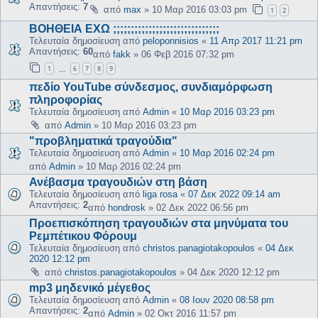
Απαντήσεις:
7
από
max
»
10 Μαρ 2016 03:03 pm
1
2
ΒΟΗΘΕΙΑ ΕΧΩ ;;;;;;;;;;;;;;;;;;;;;;;;;;;;;;
Τελευταία δημοσίευση από
peloponnisios
«
11 Απρ 2017 11:21 pm
Απαντήσεις:
60
από
fakk
»
06 Φεβ 2016 07:32 pm
1
6
7
8
9
…
πεδίο YouTube σύνδεσμος, συνδιαμόρφωση
πληροφορίας
Τελευταία δημοσίευση από
Admin
«
10 Μαρ 2016 03:23 pm
από
Admin
»
10 Μαρ 2016 03:23 pm
"προβληματικά τραγούδια"
Τελευταία δημοσίευση από
Admin
«
10 Μαρ 2016 02:24 pm
από
Admin
»
10 Μαρ 2016 02:24 pm
Ανέβασμα τραγουδιών στη βάση
Τελευταία δημοσίευση από
liga rosa
«
07 Δεκ 2022 09:14 am
Απαντήσεις:
2
από
hondrosk
»
02 Δεκ 2022 06:56 pm
Προεπισκόπηση τραγουδιών στα μηνύματα του
Ρεμπέτικου Φόρουμ
Τελευταία δημοσίευση από
christos.panagiotakopoulos
«
04 Δεκ
2020 12:12 pm
από
christos.panagiotakopoulos
»
04 Δεκ 2020 12:12 pm
mp3 μηδενικό μέγεθος
Τελευταία δημοσίευση από
Admin
«
08 Ιουν 2020 08:58 pm
Απαντήσεις:
2
από
Admin
»
02 Οκτ 2016 11:57 pm