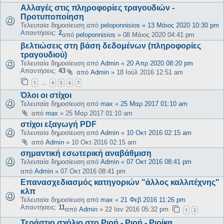
Αλλαγές στις πληροφορίες τραγουδιών -
Προτυποποίηση
Τελευταία δημοσίευση από
peloponnisios
«
13 Μάιος 2020 10:30 pm
Απαντήσεις:
2
από
peloponnisios
»
08 Μάιος 2020 04:41 pm
βελτιώσεις στη βάση δεδομένων (πληροφορίες
τραγουδιού)
Τελευταία δημοσίευση από
Admin
«
20 Απρ 2020 08:20 pm
Απαντήσεις:
43
από
Admin
»
18 Ιούλ 2016 12:51 am
1
4
5
6
7
…
Όλοι οι στίχοι
Τελευταία δημοσίευση από
max
«
25 Μαρ 2017 01:10 am
από
max
»
25 Μαρ 2017 01:10 am
στίχοι εξαγωγή PDF
Τελευταία δημοσίευση από
Admin
«
10 Οκτ 2016 02:15 am
από
Admin
»
10 Οκτ 2016 02:15 am
σημαντική εσωτερική αναβάθμιση
Τελευταία δημοσίευση από
Admin
«
07 Οκτ 2016 08:41 pm
από
Admin
»
07 Οκτ 2016 08:41 pm
Επανασχεδιασμός κατηγοριών "άλλος καλλιτέχνης"
κλπ
Τελευταία δημοσίευση από
max
«
21 Φεβ 2016 11:26 pm
Απαντήσεις:
11
από
Admin
»
22 Ιαν 2016 05:32 pm
1
2
Τεράστιο σχόλιο στο Ριρή - Ριρή - Ριρίκα