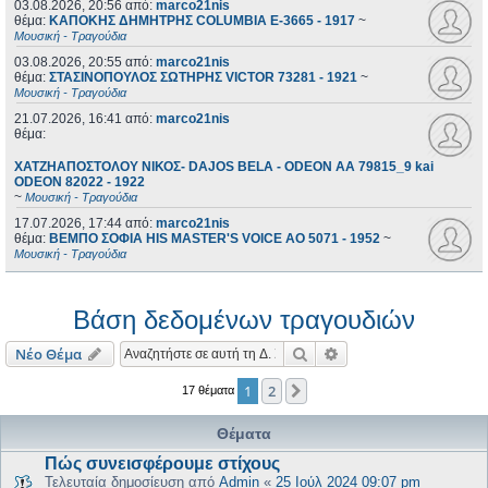
03.08.2026, 20:56
από:
marco21nis
θέμα:
ΚΑΠΟΚΗΣ ΔΗΜΗΤΡΗΣ COLUMBIA E-3665 - 1917
~
Μουσική - Τραγούδια
03.08.2026, 20:55
από:
marco21nis
θέμα:
ΣΤΑΣΙΝΟΠΟΥΛΟΣ ΣΩΤΗΡΗΣ VICTOR 73281 - 1921
~
Μουσική - Τραγούδια
21.07.2026, 16:41
από:
marco21nis
θέμα:
ΧΑΤΖΗΑΠΟΣΤΟΛΟΥ ΝΙΚΟΣ- DAJOS BELA - ODEON AA 79815_9 kai
ODEON 82022 - 1922
~
Μουσική - Τραγούδια
17.07.2026, 17:44
από:
marco21nis
θέμα:
ΒΕΜΠΟ ΣΟΦΙΑ HIS MASTER'S VOICE AO 5071 - 1952
~
Μουσική - Τραγούδια
Βάση δεδομένων τραγουδιών
Αναζήτηση
Ειδική αναζήτηση
Νέο Θέμα
1
2
Επόμενη
17 θέματα
Θέματα
Πώς συνεισφέρουμε στίχους
Τελευταία δημοσίευση από
Admin
«
25 Ιούλ 2024 09:07 pm