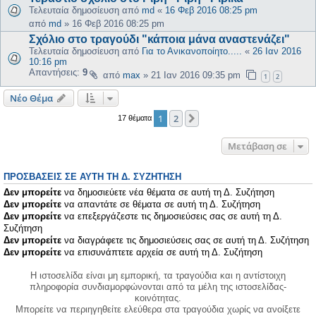
Τελευταία δημοσίευση από
md
«
16 Φεβ 2016 08:25 pm
από
md
»
16 Φεβ 2016 08:25 pm
Σχόλιο στο τραγούδι "κάποια μάνα αναστενάζει"
Τελευταία δημοσίευση από
Για το Ανικανοποίητο.....
«
26 Ιαν 2016
10:16 pm
Απαντήσεις:
9
από
max
»
21 Ιαν 2016 09:35 pm
1
2
Νέο Θέμα
1
2
Επόμενη
17 θέματα
Μετάβαση σε
ΠΡΟΣΒΆΣΕΙΣ ΣΕ ΑΥΤΉ ΤΗ Δ. ΣΥΖΉΤΗΣΗ
Δεν μπορείτε
να δημοσιεύετε νέα θέματα σε αυτή τη Δ. Συζήτηση
Δεν μπορείτε
να απαντάτε σε θέματα σε αυτή τη Δ. Συζήτηση
Δεν μπορείτε
να επεξεργάζεστε τις δημοσιεύσεις σας σε αυτή τη Δ.
Συζήτηση
Δεν μπορείτε
να διαγράφετε τις δημοσιεύσεις σας σε αυτή τη Δ. Συζήτηση
Δεν μπορείτε
να επισυνάπτετε αρχεία σε αυτή τη Δ. Συζήτηση
Η ιστοσελίδα είναι μη εμπορική, τα τραγούδια και η αντίστοιχη
πληροφορία συνδιαμορφώνονται από τα μέλη της ιστοσελίδας-
κοινότητας.
Μπορείτε να περιηγηθείτε ελεύθερα στα τραγούδια χωρίς να ανοίξετε