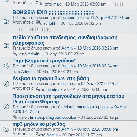
Απαντήσεις:
7
από
max
»
10 Μαρ 2016 03:03 pm
1
2
ΒΟΗΘΕΙΑ ΕΧΩ ;;;;;;;;;;;;;;;;;;;;;;;;;;;;;;
Τελευταία δημοσίευση από
peloponnisios
«
11 Απρ 2017 11:21 pm
Απαντήσεις:
60
από
fakk
»
06 Φεβ 2016 07:32 pm
1
6
7
8
9
…
πεδίο YouTube σύνδεσμος, συνδιαμόρφωση
πληροφορίας
Τελευταία δημοσίευση από
Admin
«
10 Μαρ 2016 03:23 pm
από
Admin
»
10 Μαρ 2016 03:23 pm
"προβληματικά τραγούδια"
Τελευταία δημοσίευση από
Admin
«
10 Μαρ 2016 02:24 pm
από
Admin
»
10 Μαρ 2016 02:24 pm
Ανέβασμα τραγουδιών στη βάση
Τελευταία δημοσίευση από
liga rosa
«
07 Δεκ 2022 09:14 am
Απαντήσεις:
2
από
hondrosk
»
02 Δεκ 2022 06:56 pm
Προεπισκόπηση τραγουδιών στα μηνύματα του
Ρεμπέτικου Φόρουμ
Τελευταία δημοσίευση από
christos.panagiotakopoulos
«
04 Δεκ
2020 12:12 pm
από
christos.panagiotakopoulos
»
04 Δεκ 2020 12:12 pm
mp3 μηδενικό μέγεθος
Τελευταία δημοσίευση από
Admin
«
08 Ιουν 2020 08:58 pm
Απαντήσεις:
2
από
Admin
»
02 Οκτ 2016 11:57 pm