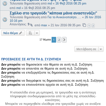
Τελευταία δημοσίευση από
md
«
16 Φεβ 2016 08:25 pm
από
md
»
16 Φεβ 2016 08:25 pm
Σχόλιο στο τραγούδι "κάποια μάνα αναστενάζει"
Τελευταία δημοσίευση από
Για το Ανικανοποίητο.....
«
26 Ιαν 2016
10:16 pm
Απαντήσεις:
9
από
max
»
21 Ιαν 2016 09:35 pm
1
2
Νέο Θέμα
1
2
Επόμενη
17 θέματα
Μετάβαση σε
ΠΡΟΣΒΆΣΕΙΣ ΣΕ ΑΥΤΉ ΤΗ Δ. ΣΥΖΉΤΗΣΗ
Δεν μπορείτε
να δημοσιεύετε νέα θέματα σε αυτή τη Δ. Συζήτηση
Δεν μπορείτε
να απαντάτε σε θέματα σε αυτή τη Δ. Συζήτηση
Δεν μπορείτε
να επεξεργάζεστε τις δημοσιεύσεις σας σε αυτή τη Δ.
Συζήτηση
Δεν μπορείτε
να διαγράφετε τις δημοσιεύσεις σας σε αυτή τη Δ. Συζήτηση
Δεν μπορείτε
να επισυνάπτετε αρχεία σε αυτή τη Δ. Συζήτηση
Η ιστοσελίδα είναι μη εμπορική, τα τραγούδια και η αντίστοιχη
πληροφορία συνδιαμορφώνονται από τα μέλη της ιστοσελίδας-
κοινότητας.
Μπορείτε να περιηγηθείτε ελεύθερα στα τραγούδια χωρίς να ανοίξετε