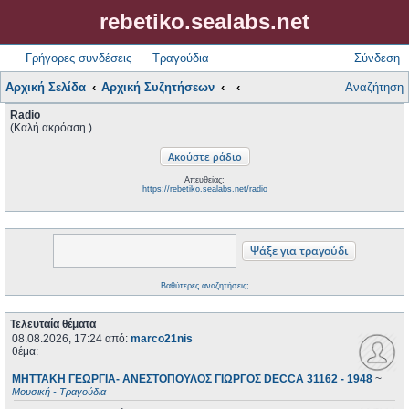
rebetiko.sealabs.net
Γρήγορες συνδέσεις
Τραγούδια
Σύνδεση
Αρχική Σελίδα
Αρχική Συζητήσεων
Αναζήτηση
Radio
(Καλή ακρόαση )..
Απευθείας:
https://rebetiko.sealabs.net/radio
Βαθύτερες αναζητήσεις;
Τελευταία θέματα
08.08.2026, 17:24
από:
marco21nis
θέμα:
ΜΗΤΤΑΚΗ ΓΕΩΡΓΙΑ- ΑΝΕΣΤΟΠΟΥΛΟΣ ΓΙΩΡΓΟΣ DECCA 31162 - 1948
~
Μουσική - Τραγούδια