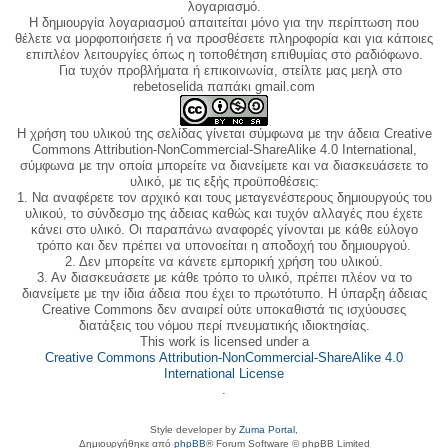
λογαριασμό.
Η δημιουργία λογαριασμού απαιτείται μόνο για την περίπτωση που
θέλετε να μορφοποιήσετε ή να προσθέσετε πληροφορία και για κάποιες
επιπλέον λειτουργίες όπως η τοποθέτηση επιθυμίας στο ραδιόφωνο.
Για τυχόν προβλήματα ή επικοινωνία, στείλτε μας μεηλ στο
rebetoselida παπάκι gmail.com
Η χρήση του υλικού της σελίδας γίνεται σύμφωνα με την άδεια Creative
Commons Attribution-NonCommercial-ShareAlike 4.0 International,
σύμφωνα με την οποία μπορείτε να διανείμετε και να διασκευάσετε το
υλικό, με τις εξής προϋποθέσεις:
1. Να αναφέρετε τον αρχικό και τους μεταγενέστερους δημιουργούς του
υλικού, το σύνδεσμο της άδειας καθώς και τυχόν αλλαγές που έχετε
κάνει στο υλικό. Οι παραπάνω αναφορές γίνονται με κάθε εύλογο
τρόπο και δεν πρέπει να υπονοείται η αποδοχή του δημιουργού.
2. Δεν μπορείτε να κάνετε εμπορική χρήση του υλικού.
3. Αν διασκευάσετε με κάθε τρόπο το υλικό, πρέπει πλέον να το
διανείμετε με την ίδια άδεια που έχει το πρωτότυπο. Η ύπαρξη άδειας
Creative Commons δεν αναιρεί ούτε υποκαθιστά τις ισχύουσες
διατάξεις του νόμου περί πνευματικής ιδιοκτησίας.
This work is licensed under a
Creative Commons Attribution-NonCommercial-ShareAlike 4.0
International License
.
Style developer by
Zuma Portal
,
Δημιουργήθηκε από
phpBB
® Forum Software © phpBB Limited