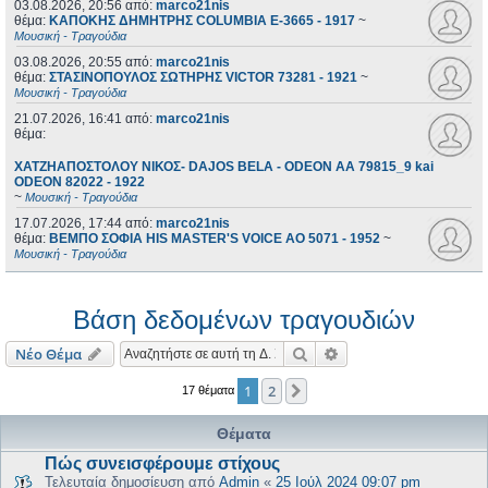
03.08.2026, 20:56
από:
marco21nis
θέμα:
ΚΑΠΟΚΗΣ ΔΗΜΗΤΡΗΣ COLUMBIA E-3665 - 1917
~
Μουσική - Τραγούδια
03.08.2026, 20:55
από:
marco21nis
θέμα:
ΣΤΑΣΙΝΟΠΟΥΛΟΣ ΣΩΤΗΡΗΣ VICTOR 73281 - 1921
~
Μουσική - Τραγούδια
21.07.2026, 16:41
από:
marco21nis
θέμα:
ΧΑΤΖΗΑΠΟΣΤΟΛΟΥ ΝΙΚΟΣ- DAJOS BELA - ODEON AA 79815_9 kai
ODEON 82022 - 1922
~
Μουσική - Τραγούδια
17.07.2026, 17:44
από:
marco21nis
θέμα:
ΒΕΜΠΟ ΣΟΦΙΑ HIS MASTER'S VOICE AO 5071 - 1952
~
Μουσική - Τραγούδια
Βάση δεδομένων τραγουδιών
Αναζήτηση
Ειδική αναζήτηση
Νέο Θέμα
1
2
Επόμενη
17 θέματα
Θέματα
Πώς συνεισφέρουμε στίχους
Τελευταία δημοσίευση από
Admin
«
25 Ιούλ 2024 09:07 pm