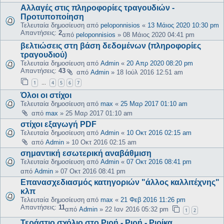
Αλλαγές στις πληροφορίες τραγουδιών -
Προτυποποίηση
Τελευταία δημοσίευση από
peloponnisios
«
13 Μάιος 2020 10:30 pm
Απαντήσεις:
2
από
peloponnisios
»
08 Μάιος 2020 04:41 pm
βελτιώσεις στη βάση δεδομένων (πληροφορίες
τραγουδιού)
Τελευταία δημοσίευση από
Admin
«
20 Απρ 2020 08:20 pm
Απαντήσεις:
43
από
Admin
»
18 Ιούλ 2016 12:51 am
1
4
5
6
7
…
Όλοι οι στίχοι
Τελευταία δημοσίευση από
max
«
25 Μαρ 2017 01:10 am
από
max
»
25 Μαρ 2017 01:10 am
στίχοι εξαγωγή PDF
Τελευταία δημοσίευση από
Admin
«
10 Οκτ 2016 02:15 am
από
Admin
»
10 Οκτ 2016 02:15 am
σημαντική εσωτερική αναβάθμιση
Τελευταία δημοσίευση από
Admin
«
07 Οκτ 2016 08:41 pm
από
Admin
»
07 Οκτ 2016 08:41 pm
Επανασχεδιασμός κατηγοριών "άλλος καλλιτέχνης"
κλπ
Τελευταία δημοσίευση από
max
«
21 Φεβ 2016 11:26 pm
Απαντήσεις:
11
από
Admin
»
22 Ιαν 2016 05:32 pm
1
2
Τεράστιο σχόλιο στο Ριρή - Ριρή - Ριρίκα