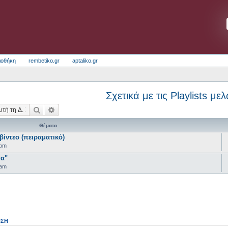
ιοθήκη
rembetiko.gr
aptaliko.gr
Σχετικά με τις Playlists με
Αναζήτηση
Ειδική αναζήτηση
Θέματα
ίντεο (πειραματικό)
 pm
τα"
 am
ΗΣΗ