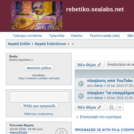
rebetiko.sealabs.net
Γρήγορες συνδέσεις
Τραγούδια
Ετικέτες
Ρεμπετο-pedia (wiki)
Βιβλ
Αρχική Σελίδα
Αρχική Συζητήσεων
Radio
(Καλή ακρόαση )..
Νέο Θέμα
Απευθείας:
https://rebetiko.sealabs.net/radio
πλεηλιστς από YouTube β
από
Admin
»
19 Ιαν 2016 07:28
πλεηλιστ "τα επαγγέλμα
από
Admin
»
19 Ιαν 2016 12:45
Νέο Θέμα
Βαθύτερες αναζητήσεις;
Επιστροφή στο ευρετήριο
Τελευταία θέματα
03.08.2026, 20:56
από:
ΠΡΟΣΒΆΣΕΙΣ ΣΕ ΑΥΤΉ ΤΗ Δ. ΣΥΖΉΤ
marco21nis