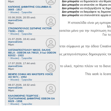
Δεν μπορείτε
να δημοσιεύετε νέα θέματα
θέμα:
Δεν μπορείτε
να απαντάτε σε θέματα σε
ΚΑΠΟΚΗΣ ΔΗΜΗΤΡΗΣ COLUMBIA E-
Δεν μπορείτε
να επεξεργάζεστε τις δημο
3665 - 1917
Δεν μπορείτε
να διαγράφετε τις δημοσιε
~
Μουσική - Τραγούδια
Δεν μπορείτε
να επισυνάπτετε αρχεία σ
03.08.2026, 20:55
από:
marco21nis
Η ιστοσελίδα είναι μη εμπορι
θέμα:
Μπ
ΣΤΑΣΙΝΟΠΟΥΛΟΣ ΣΩΤΗΡΗΣ VICTOR
Η δημιουργία λογαριασμού απαιτείται μόνο για την περίπτωση π
73281 - 1921
~
Για τυχ
Μουσική - Τραγούδια
21.07.2026, 16:41
από:
marco21nis
θέμα:
Η χρήση του υλικού της σελίδας γίνεται σύμφωνα με την άδεια Creativ
ΧΑΤΖΗΑΠΟΣΤΟΛΟΥ ΝΙΚΟΣ- DAJOS
BELA - ODEON AA 79815_9 kai ODEON
1. Να αναφέρετε τον αρχικό και τους μεταγενέστερους δημιουργούς τ
82022 - 1922
~
Μουσική - Τραγούδια
17.07.2026, 17:44
από:
3. Αν διασκευάσετε με κάθε τρόπο το υλικό, πρέπει πλέον να το διανε
marco21nis
θέμα:
This work is lice
ΒΕΜΠΟ ΣΟΦΙΑ HIS MASTER'S VOICE
AO 5071 - 1952
~
Μουσική - Τραγούδια
08.07.2026, 16:32
από:
marco21nis
θέμα:
ΚΑΛΟΜΟΙΡΗΣ ΓΕΩΡΓΙΟΣ -
ΤΣΑΓΚΑΡΑΚΗΣ ΔΗΜΗΤΡΗΣ ODEON GA
8029 - 1958
~
Μουσική - Τραγούδια