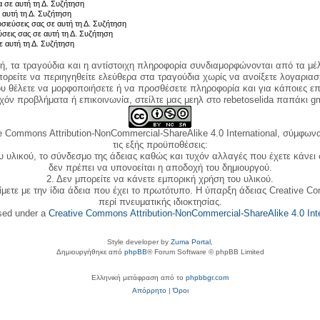
 σε αυτή τη Δ. Συζήτηση
 αυτή τη Δ. Συζήτηση
σιεύσεις σας σε αυτή τη Δ. Συζήτηση
ύσεις σας σε αυτή τη Δ. Συζήτηση
ε αυτή τη Δ. Συζήτηση
κή, τα τραγούδια και η αντίστοιχη πληροφορία συνδιαμορφώνονται από τα μέλ
ορείτε να περιηγηθείτε ελεύθερα στα τραγούδια χωρίς να ανοίξετε λογαριασ
ου θέλετε να μορφοποιήσετε ή να προσθέσετε πληροφορία και για κάποιες επ
όν προβλήματα ή επικοινωνία, στείλτε μας μεηλ στο rebetoselida παπάκι g
e Commons Attribution-NonCommercial-ShareAlike 4.0 International, σύμφωνα 
τις εξής προϋποθέσεις:
ου υλικού, το σύνδεσμο της άδειας καθώς και τυχόν αλλαγές που έχετε κάνει
δεν πρέπει να υπονοείται η αποδοχή του δημιουργού.
2. Δεν μπορείτε να κάνετε εμπορική χρήση του υλικού.
ίμετε με την ίδια άδεια που έχει το πρωτότυπο. Η ύπαρξη άδειας Creative C
περί πνευματικής ιδιοκτησίας.
nsed under a
Creative Commons Attribution-NonCommercial-ShareAlike 4.0 Inte
Style developer by
Zuma Portal
,
Δημιουργήθηκε από
phpBB
® Forum Software © phpBB Limited
Ελληνική μετάφραση από το
phpbbgr.com
Απόρρητο
|
Όροι