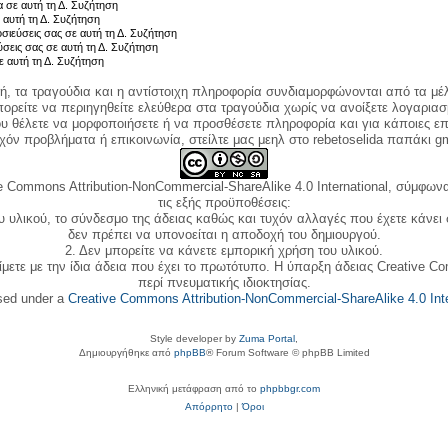
 σε αυτή τη Δ. Συζήτηση
 αυτή τη Δ. Συζήτηση
σιεύσεις σας σε αυτή τη Δ. Συζήτηση
ύσεις σας σε αυτή τη Δ. Συζήτηση
ε αυτή τη Δ. Συζήτηση
κή, τα τραγούδια και η αντίστοιχη πληροφορία συνδιαμορφώνονται από τα μέλ
ορείτε να περιηγηθείτε ελεύθερα στα τραγούδια χωρίς να ανοίξετε λογαριασ
ου θέλετε να μορφοποιήσετε ή να προσθέσετε πληροφορία και για κάποιες επ
όν προβλήματα ή επικοινωνία, στείλτε μας μεηλ στο rebetoselida παπάκι g
e Commons Attribution-NonCommercial-ShareAlike 4.0 International, σύμφωνα 
τις εξής προϋποθέσεις:
ου υλικού, το σύνδεσμο της άδειας καθώς και τυχόν αλλαγές που έχετε κάνει
δεν πρέπει να υπονοείται η αποδοχή του δημιουργού.
2. Δεν μπορείτε να κάνετε εμπορική χρήση του υλικού.
ίμετε με την ίδια άδεια που έχει το πρωτότυπο. Η ύπαρξη άδειας Creative C
περί πνευματικής ιδιοκτησίας.
nsed under a
Creative Commons Attribution-NonCommercial-ShareAlike 4.0 Inte
Style developer by
Zuma Portal
,
Δημιουργήθηκε από
phpBB
® Forum Software © phpBB Limited
Ελληνική μετάφραση από το
phpbbgr.com
Απόρρητο
|
Όροι