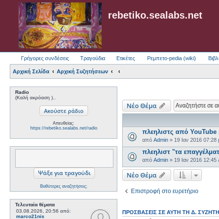
rebetiko.sealabs.net
Γρήγορες συνδέσεις
Τραγούδια
Ετικέτες
Ρεμπετο-pedia (wiki)
Βιβλ
Αρχική Σελίδα
Αρχική Συζητήσεων
Radio
(Καλή ακρόαση )..
Νέο Θέμα
Απευθείας:
https://rebetiko.sealabs.net/radio
πλεηλιστς από YouTube β
από
Admin
»
19 Ιαν 2016 07:28
πλεηλιστ "τα επαγγέλμα
από
Admin
»
19 Ιαν 2016 12:45
Νέο Θέμα
Βαθύτερες αναζητήσεις;
Επιστροφή στο ευρετήριο
Τελευταία θέματα
03.08.2026, 20:56
από:
ΠΡΟΣΒΆΣΕΙΣ ΣΕ ΑΥΤΉ ΤΗ Δ. ΣΥΖΉΤ
marco21nis