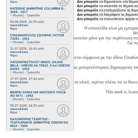
Δεν μπορείτε
να δημοσιεύετε νέα θέματα
θέμα:
Δεν μπορείτε
να απαντάτε σε θέματα σε
ΚΑΠΟΚΗΣ ΔΗΜΗΤΡΗΣ COLUMBIA E-
Δεν μπορείτε
να επεξεργάζεστε τις δημο
3665 - 1917
Δεν μπορείτε
να διαγράφετε τις δημοσιε
~
Μουσική - Τραγούδια
Δεν μπορείτε
να επισυνάπτετε αρχεία σ
03.08.2026, 20:55
από:
marco21nis
Η ιστοσελίδα είναι μη εμπορι
θέμα:
Μπ
ΣΤΑΣΙΝΟΠΟΥΛΟΣ ΣΩΤΗΡΗΣ VICTOR
Η δημιουργία λογαριασμού απαιτείται μόνο για την περίπτωση π
73281 - 1921
~
Για τυχ
Μουσική - Τραγούδια
21.07.2026, 16:41
από:
marco21nis
θέμα:
Η χρήση του υλικού της σελίδας γίνεται σύμφωνα με την άδεια Creativ
ΧΑΤΖΗΑΠΟΣΤΟΛΟΥ ΝΙΚΟΣ- DAJOS
BELA - ODEON AA 79815_9 kai ODEON
1. Να αναφέρετε τον αρχικό και τους μεταγενέστερους δημιουργούς τ
82022 - 1922
~
Μουσική - Τραγούδια
17.07.2026, 17:44
από:
3. Αν διασκευάσετε με κάθε τρόπο το υλικό, πρέπει πλέον να το διανε
marco21nis
θέμα:
This work is lice
ΒΕΜΠΟ ΣΟΦΙΑ HIS MASTER'S VOICE
AO 5071 - 1952
~
Μουσική - Τραγούδια
08.07.2026, 16:32
από:
marco21nis
θέμα:
ΚΑΛΟΜΟΙΡΗΣ ΓΕΩΡΓΙΟΣ -
ΤΣΑΓΚΑΡΑΚΗΣ ΔΗΜΗΤΡΗΣ ODEON GA
8029 - 1958
~
Μουσική - Τραγούδια