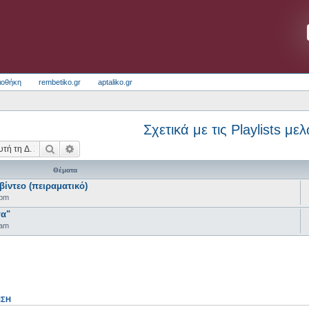
ιοθήκη
rembetiko.gr
aptaliko.gr
Σχετικά με τις Playlists με
Αναζήτηση
Ειδική αναζήτηση
Θέματα
ίντεο (πειραματικό)
 pm
τα"
 am
ΗΣΗ