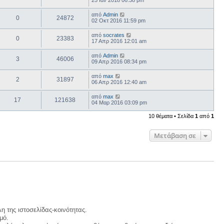
25 Ιαν 2018 06:38 pm
από
Admin
0
24872
02 Οκτ 2016 11:59 pm
από
socrates
0
23383
17 Απρ 2016 12:01 am
από
Admin
3
46006
09 Απρ 2016 08:34 pm
από
max
2
31897
06 Απρ 2016 12:40 am
από
max
17
121638
04 Μαρ 2016 03:09 pm
10 θέματα • Σελίδα
1
από
1
Μετάβαση σε
η της ιστοσελίδας-κοινότητας.
μό.