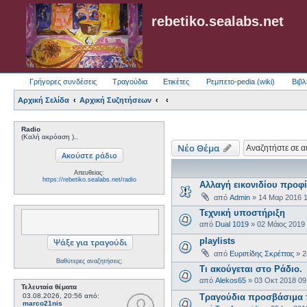
rebetiko.sealabs.net
Γρήγορες συνδέσεις
Τραγούδια
Ετικέτες
Ρεμπετο-pedia (wiki)
Βιβλ
Αρχική Σελίδα
Αρχική Συζητήσεων
Radio
(Καλή ακρόαση )..
Νέο Θέμα
Απευθείας:
https://rebetiko.sealabs.net/radio
Αλλαγή εικονιδίου προφί
από
Admin
»
14 Μαρ 2016 
Τεχνική υποστήριξη
από
Dual 1019
»
02 Μάιος 2019
playlists
από
Ευριπίδης Σκρέττας
»
2
Βαθύτερες αναζητήσεις;
Τι ακούγεται στο Ράδιο.
από
Alekos65
»
03 Οκτ 2018 09
Τελευταία θέματα
03.08.2026, 20:56
από:
Τραγούδια προσβάσιμα 
marco21nis