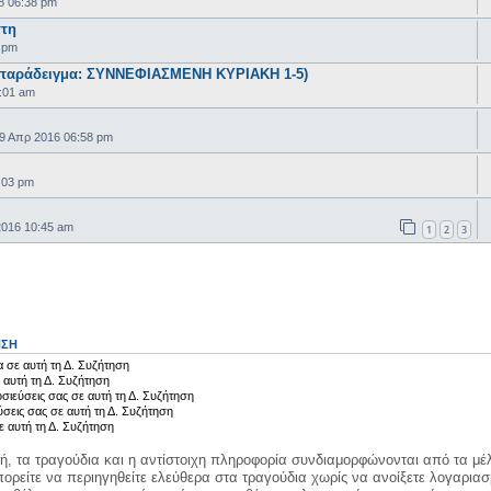
8 06:38 pm
στη
 pm
παράδειγμα: ΣΥΝΝΕΦΙΑΣΜΕΝΗ ΚΥΡΙΑΚΗ 1-5)
:01 am
9 Απρ 2016 06:58 pm
:03 pm
2016 10:45 am
1
2
3
ΗΣΗ
 σε αυτή τη Δ. Συζήτηση
 αυτή τη Δ. Συζήτηση
σιεύσεις σας σε αυτή τη Δ. Συζήτηση
ύσεις σας σε αυτή τη Δ. Συζήτηση
ε αυτή τη Δ. Συζήτηση
κή, τα τραγούδια και η αντίστοιχη πληροφορία συνδιαμορφώνονται από τα μέλ
ορείτε να περιηγηθείτε ελεύθερα στα τραγούδια χωρίς να ανοίξετε λογαριασ