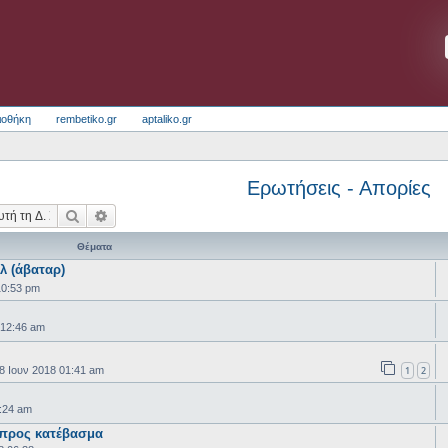
ιοθήκη
rembetiko.gr
aptaliko.gr
Ερωτήσεις - Απορίες
Αναζήτηση
Ειδική αναζήτηση
Θέματα
λ (άβαταρ)
10:53 pm
 12:46 am
1
2
8 Ιουν 2018 01:41 am
:24 am
προς κατέβασμα