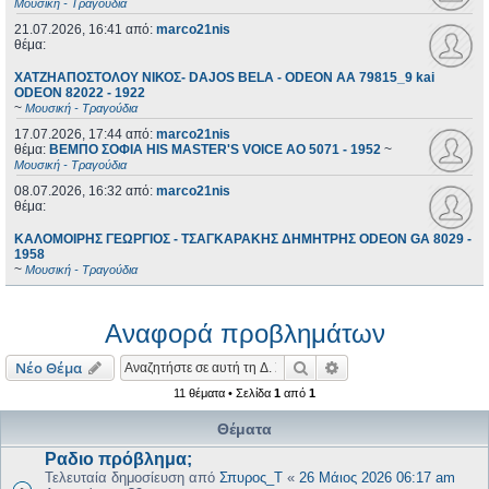
Μουσική - Τραγούδια
21.07.2026, 16:41
από:
marco21nis
θέμα:
ΧΑΤΖΗΑΠΟΣΤΟΛΟΥ ΝΙΚΟΣ- DAJOS BELA - ODEON AA 79815_9 kai
ODEON 82022 - 1922
~
Μουσική - Τραγούδια
17.07.2026, 17:44
από:
marco21nis
θέμα:
ΒΕΜΠΟ ΣΟΦΙΑ HIS MASTER'S VOICE AO 5071 - 1952
~
Μουσική - Τραγούδια
08.07.2026, 16:32
από:
marco21nis
θέμα:
ΚΑΛΟΜΟΙΡΗΣ ΓΕΩΡΓΙΟΣ - ΤΣΑΓΚΑΡΑΚΗΣ ΔΗΜΗΤΡΗΣ ODEON GA 8029 -
1958
~
Μουσική - Τραγούδια
Αναφορά προβλημάτων
Αναζήτηση
Ειδική αναζήτηση
Νέο Θέμα
11 θέματα • Σελίδα
1
από
1
Θέματα
Ραδιο πρόβλημα;
Τελευταία δημοσίευση από
Σπυρος_Τ
«
26 Μάιος 2026 06:17 am