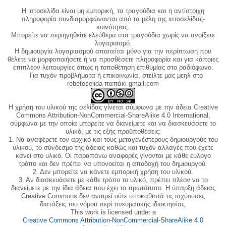
Η ιστοσελίδα είναι μη εμπορική, τα τραγούδια και η αντίστοιχη
πληροφορία συνδιαμορφώνονται από τα μέλη της ιστοσελίδας-
κοινότητας.
Μπορείτε να περιηγηθείτε ελεύθερα στα τραγούδια χωρίς να ανοίξετε
λογαριασμό.
Η δημιουργία λογαριασμού απαιτείται μόνο για την περίπτωση που
θέλετε να μορφοποιήσετε ή να προσθέσετε πληροφορία και για κάποιες
επιπλέον λειτουργίες όπως η τοποθέτηση επιθυμίας στο ραδιόφωνο.
Για τυχόν προβλήματα ή επικοινωνία, στείλτε μας μεηλ στο
rebetoselida παπάκι gmail.com
Η χρήση του υλικού της σελίδας γίνεται σύμφωνα με την άδεια Creative
Commons Attribution-NonCommercial-ShareAlike 4.0 International,
σύμφωνα με την οποία μπορείτε να διανείμετε και να διασκευάσετε το
υλικό, με τις εξής προϋποθέσεις:
1. Να αναφέρετε τον αρχικό και τους μεταγενέστερους δημιουργούς του
υλικού, το σύνδεσμο της άδειας καθώς και τυχόν αλλαγές που έχετε
κάνει στο υλικό. Οι παραπάνω αναφορές γίνονται με κάθε εύλογο
τρόπο και δεν πρέπει να υπονοείται η αποδοχή του δημιουργού.
2. Δεν μπορείτε να κάνετε εμπορική χρήση του υλικού.
3. Αν διασκευάσετε με κάθε τρόπο το υλικό, πρέπει πλέον να το
διανείμετε με την ίδια άδεια που έχει το πρωτότυπο. Η ύπαρξη άδειας
Creative Commons δεν αναιρεί ούτε υποκαθιστά τις ισχύουσες
διατάξεις του νόμου περί πνευματικής ιδιοκτησίας.
This work is licensed under a
Creative Commons Attribution-NonCommercial-ShareAlike 4.0