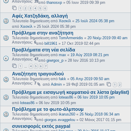
Απαντήσεις:
39
από
thanosxp
»
05 Ιουν 2019 09:39 pm
1
2
3
4
5
6
Αφές Χατζηδάκη, αλλαγή
Τελευταία δημοσίευση από
Χασκίλ
«
25 Ιούλ 2024 05:38 pm
από
Χασκίλ
»
25 Ιούλ 2024 05:38 pm
Πρόβλημα στην αναζήτηση
Τελευταία δημοσίευση από
TomArmenidis
«
20 Νοέμ 2019 09:40 am
Απαντήσεις:
6
από
bill1961
»
17 Οκτ 2019 02:44 pm
Προβλήματα στη νέα σελίδα
Τελευταία δημοσίευση από
max
«
19 Αύγ 2019 08:21 pm
Απαντήσεις:
47
από
giwrgos_p
»
28 Ιαν 2016 10:13 pm
1
4
5
6
7
…
Αναζήτηση τραγουδιού
Τελευταία δημοσίευση από
fakk
«
05 Απρ 2019 09:50 am
Απαντήσεις:
7
από
Admin
»
19 Φεβ 2019 01:05 am
1
2
Πρόβλημα με εισαγωγή κομματιού σε λίστα (playlist)
Τελευταία δημοσίευση από
loteas86
«
06 Ιαν 2019 10:05 pm
από
loteas86
»
06 Ιαν 2019 10:05 pm
Πρόβλημα με το φωτο-άλμπουμ
Τελευταία δημοσίευση από
ikarus260
«
26 Νοέμ 2018 06:34 am
Απαντήσεις:
5
από
giorgos.evaggelou
»
02 Μάιος 2017 01:15 pm
συνεισφορές εκτός paypal