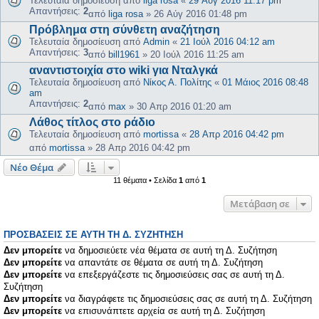
Τελευταία δημοσίευση από
liga rosa
«
29 Αύγ 2016 11:17 pm
Απαντήσεις:
2
από
liga rosa
»
26 Αύγ 2016 01:48 pm
Πρόβλημα στη σύνθετη αναζήτηση
Τελευταία δημοσίευση από
Admin
«
21 Ιούλ 2016 04:12 am
Απαντήσεις:
3
από
bill1961
»
20 Ιούλ 2016 11:25 am
αναντιστοιχία στο wiki για Νταλγκά
Τελευταία δημοσίευση από
Νίκος Α. Πολίτης
«
01 Μάιος 2016 08:48
am
Απαντήσεις:
2
από
max
»
30 Απρ 2016 01:20 am
Λάθος τίτλος στο ράδιο
Τελευταία δημοσίευση από
mortissa
«
28 Απρ 2016 04:42 pm
από
mortissa
»
28 Απρ 2016 04:42 pm
Νέο Θέμα
11 θέματα • Σελίδα
1
από
1
Μετάβαση σε
ΠΡΟΣΒΆΣΕΙΣ ΣΕ ΑΥΤΉ ΤΗ Δ. ΣΥΖΉΤΗΣΗ
Δεν μπορείτε
να δημοσιεύετε νέα θέματα σε αυτή τη Δ. Συζήτηση
Δεν μπορείτε
να απαντάτε σε θέματα σε αυτή τη Δ. Συζήτηση
Δεν μπορείτε
να επεξεργάζεστε τις δημοσιεύσεις σας σε αυτή τη Δ.
Συζήτηση
Δεν μπορείτε
να διαγράφετε τις δημοσιεύσεις σας σε αυτή τη Δ. Συζήτηση
Δεν μπορείτε
να επισυνάπτετε αρχεία σε αυτή τη Δ. Συζήτηση