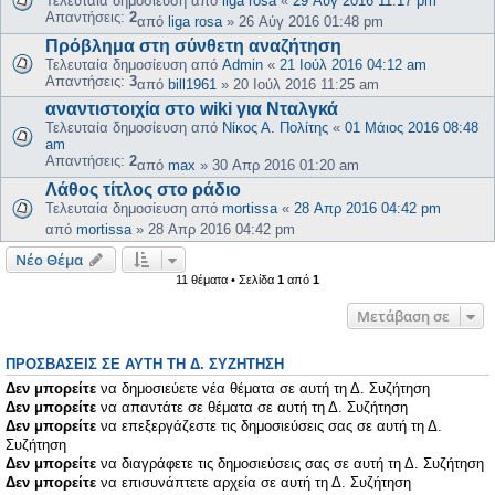
Τελευταία δημοσίευση από
liga rosa
«
29 Αύγ 2016 11:17 pm
Απαντήσεις:
2
από
liga rosa
»
26 Αύγ 2016 01:48 pm
Πρόβλημα στη σύνθετη αναζήτηση
Τελευταία δημοσίευση από
Admin
«
21 Ιούλ 2016 04:12 am
Απαντήσεις:
3
από
bill1961
»
20 Ιούλ 2016 11:25 am
αναντιστοιχία στο wiki για Νταλγκά
Τελευταία δημοσίευση από
Νίκος Α. Πολίτης
«
01 Μάιος 2016 08:48
am
Απαντήσεις:
2
από
max
»
30 Απρ 2016 01:20 am
Λάθος τίτλος στο ράδιο
Τελευταία δημοσίευση από
mortissa
«
28 Απρ 2016 04:42 pm
από
mortissa
»
28 Απρ 2016 04:42 pm
Νέο Θέμα
11 θέματα • Σελίδα
1
από
1
Μετάβαση σε
ΠΡΟΣΒΆΣΕΙΣ ΣΕ ΑΥΤΉ ΤΗ Δ. ΣΥΖΉΤΗΣΗ
Δεν μπορείτε
να δημοσιεύετε νέα θέματα σε αυτή τη Δ. Συζήτηση
Δεν μπορείτε
να απαντάτε σε θέματα σε αυτή τη Δ. Συζήτηση
Δεν μπορείτε
να επεξεργάζεστε τις δημοσιεύσεις σας σε αυτή τη Δ.
Συζήτηση
Δεν μπορείτε
να διαγράφετε τις δημοσιεύσεις σας σε αυτή τη Δ. Συζήτηση
Δεν μπορείτε
να επισυνάπτετε αρχεία σε αυτή τη Δ. Συζήτηση