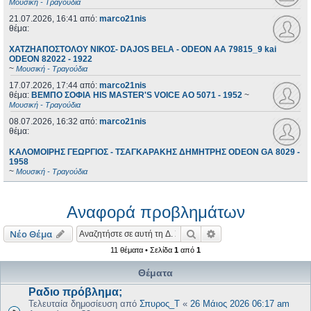
Μουσική - Τραγούδια
21.07.2026, 16:41
από:
marco21nis
θέμα:
ΧΑΤΖΗΑΠΟΣΤΟΛΟΥ ΝΙΚΟΣ- DAJOS BELA - ODEON AA 79815_9 kai
ODEON 82022 - 1922
~
Μουσική - Τραγούδια
17.07.2026, 17:44
από:
marco21nis
θέμα:
ΒΕΜΠΟ ΣΟΦΙΑ HIS MASTER'S VOICE AO 5071 - 1952
~
Μουσική - Τραγούδια
08.07.2026, 16:32
από:
marco21nis
θέμα:
ΚΑΛΟΜΟΙΡΗΣ ΓΕΩΡΓΙΟΣ - ΤΣΑΓΚΑΡΑΚΗΣ ΔΗΜΗΤΡΗΣ ODEON GA 8029 -
1958
~
Μουσική - Τραγούδια
Αναφορά προβλημάτων
Αναζήτηση
Ειδική αναζήτηση
Νέο Θέμα
11 θέματα • Σελίδα
1
από
1
Θέματα
Ραδιο πρόβλημα;
Τελευταία δημοσίευση από
Σπυρος_Τ
«
26 Μάιος 2026 06:17 am