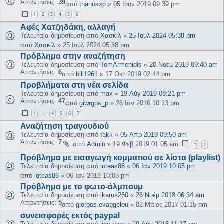
Απαντήσεις:
39
από
thanosxp
»
05 Ιουν 2019 09:39 pm
1
2
3
4
5
6
Αφές Χατζηδάκη, αλλαγή
Τελευταία δημοσίευση από
Χασκίλ
«
25 Ιούλ 2024 05:38 pm
από
Χασκίλ
»
25 Ιούλ 2024 05:38 pm
Πρόβλημα στην αναζήτηση
Τελευταία δημοσίευση από
TomArmenidis
«
20 Νοέμ 2019 09:40 am
Απαντήσεις:
6
από
bill1961
»
17 Οκτ 2019 02:44 pm
Προβλήματα στη νέα σελίδα
Τελευταία δημοσίευση από
max
«
19 Αύγ 2019 08:21 pm
Απαντήσεις:
47
από
giwrgos_p
»
28 Ιαν 2016 10:13 pm
1
4
5
6
7
…
Αναζήτηση τραγουδιού
Τελευταία δημοσίευση από
fakk
«
05 Απρ 2019 09:50 am
Απαντήσεις:
7
από
Admin
»
19 Φεβ 2019 01:05 am
1
2
Πρόβλημα με εισαγωγή κομματιού σε λίστα (playlist)
Τελευταία δημοσίευση από
loteas86
«
06 Ιαν 2019 10:05 pm
από
loteas86
»
06 Ιαν 2019 10:05 pm
Πρόβλημα με το φωτο-άλμπουμ
Τελευταία δημοσίευση από
ikarus260
«
26 Νοέμ 2018 06:34 am
Απαντήσεις:
5
από
giorgos.evaggelou
»
02 Μάιος 2017 01:15 pm
συνεισφορές εκτός paypal