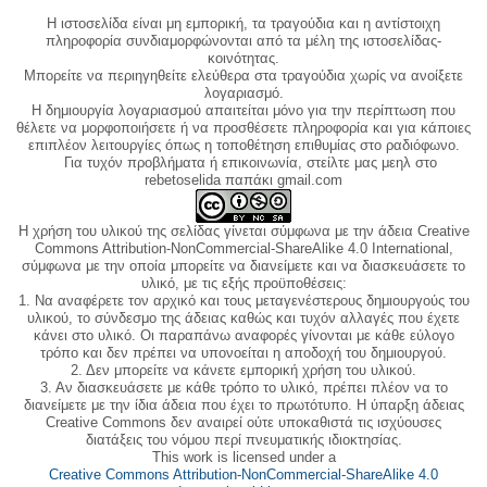
Η ιστοσελίδα είναι μη εμπορική, τα τραγούδια και η αντίστοιχη
πληροφορία συνδιαμορφώνονται από τα μέλη της ιστοσελίδας-
κοινότητας.
Μπορείτε να περιηγηθείτε ελεύθερα στα τραγούδια χωρίς να ανοίξετε
λογαριασμό.
Η δημιουργία λογαριασμού απαιτείται μόνο για την περίπτωση που
θέλετε να μορφοποιήσετε ή να προσθέσετε πληροφορία και για κάποιες
επιπλέον λειτουργίες όπως η τοποθέτηση επιθυμίας στο ραδιόφωνο.
Για τυχόν προβλήματα ή επικοινωνία, στείλτε μας μεηλ στο
rebetoselida παπάκι gmail.com
Η χρήση του υλικού της σελίδας γίνεται σύμφωνα με την άδεια Creative
Commons Attribution-NonCommercial-ShareAlike 4.0 International,
σύμφωνα με την οποία μπορείτε να διανείμετε και να διασκευάσετε το
υλικό, με τις εξής προϋποθέσεις:
1. Να αναφέρετε τον αρχικό και τους μεταγενέστερους δημιουργούς του
υλικού, το σύνδεσμο της άδειας καθώς και τυχόν αλλαγές που έχετε
κάνει στο υλικό. Οι παραπάνω αναφορές γίνονται με κάθε εύλογο
τρόπο και δεν πρέπει να υπονοείται η αποδοχή του δημιουργού.
2. Δεν μπορείτε να κάνετε εμπορική χρήση του υλικού.
3. Αν διασκευάσετε με κάθε τρόπο το υλικό, πρέπει πλέον να το
διανείμετε με την ίδια άδεια που έχει το πρωτότυπο. Η ύπαρξη άδειας
Creative Commons δεν αναιρεί ούτε υποκαθιστά τις ισχύουσες
διατάξεις του νόμου περί πνευματικής ιδιοκτησίας.
This work is licensed under a
Creative Commons Attribution-NonCommercial-ShareAlike 4.0