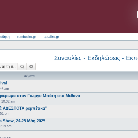
ιοθήκη
rembetiko.gr
aptaliko.gr
Συναυλίες - Εκδηλώσεις - Εκ
Αναζήτηση
Ειδική αναζήτηση
Θέματα
ival
:46 am
Αφιέρωμα στον Γιώργο Μπάτη στα Μέθανα
 10:32 am
κά ΑΔΕΣΠΟΤΑ ρεμπέτικα"
:51 pm
s Show, 24-25 Μάη 2025
0:19 am