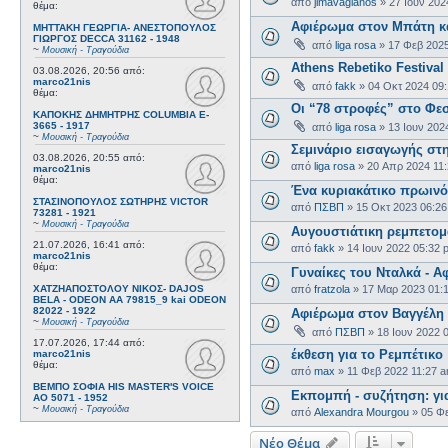
από
jimavagianos
»
27 Ιουν 202
θέμα:
Αφιέρωμα στον Μπάτη κα
ΜΗΤΤΑΚΗ ΓΕΩΡΓΙΑ- ΑΝΕΣΤΟΠΟΥΛΟΣ
ΓΙΩΡΓΟΣ DECCA 31162 - 1948
από
liga rosa
»
17 Φεβ 202
~
Μουσική - Τραγούδια
Athens Rebetiko Festival
03.08.2026, 20:56
από:
marco21nis
από
fakk
»
04 Οκτ 2024 09
θέμα:
Οι “78 στροφές” στο Φεσ
ΚΑΠΟΚΗΣ ΔΗΜΗΤΡΗΣ COLUMBIA E-
3665 - 1917
από
liga rosa
»
13 Ιουν 202
~
Μουσική - Τραγούδια
Σεμινάριο εισαγωγής στη
03.08.2026, 20:55
από:
από
liga rosa
»
20 Απρ 2024 11
marco21nis
θέμα:
​Ένα κυριακάτικο πρωινό
ΣΤΑΣΙΝΟΠΟΥΛΟΣ ΣΩΤΗΡΗΣ VICTOR
από
ΠΣΒΠ
»
15 Οκτ 2023 06:2
73281 - 1921
~
Μουσική - Τραγούδια
Αυγουστιάτικη ρεμπετομ
21.07.2026, 16:41
από:
από
fakk
»
14 Ιουν 2022 05:32 
marco21nis
θέμα:
Γυναίκες του Νταλκά - Α
ΧΑΤΖΗΑΠΟΣΤΟΛΟΥ ΝΙΚΟΣ- DAJOS
από
fratzola
»
17 Μαρ 2023 01:
BELA - ODEON AA 79815_9 kai ODEON
82022 - 1922
Αφιέρωμα στον Βαγγέλη 
~
Μουσική - Τραγούδια
από
ΠΣΒΠ
»
18 Ιουν 2022 
17.07.2026, 17:44
από:
έκθεση για το Ρεμπέτικο
marco21nis
θέμα:
από
max
»
11 Φεβ 2022 11:27 
ΒΕΜΠΟ ΣΟΦΙΑ HIS MASTER'S VOICE
Εκπομπή - συζήτηση: γι
AO 5071 - 1952
~
Μουσική - Τραγούδια
από
Alexandra Mourgou
»
05 Φ
Νέο Θέμα