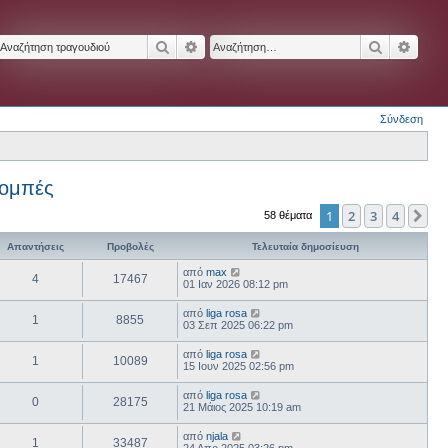
Αναζήτηση
Ειδική αναζήτηση
Αναζήτησ
Ειδικ
Σύνδεση
πομπές
1
2
3
4
Επ
58 θέματα
Απαντήσεις
Προβολές
Τελευταία δημοσίευση
από
max
4
17467
01 Ιαν 2026 08:12 pm
από
liga rosa
1
8855
03 Σεπ 2025 06:22 pm
από
liga rosa
1
10089
15 Ιουν 2025 02:56 pm
από
liga rosa
0
28175
21 Μάιος 2025 10:19 am
από
njala
1
33487