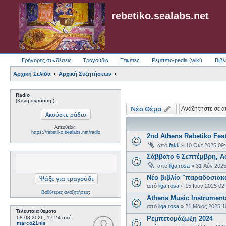
rebetiko.sealabs.net
Γρήγορες συνδέσεις
Τραγούδια
Ετικέτες
Ρεμπετο-pedia (wiki)
Βιβλ
Αρχική Σελίδα
Αρχική Συζητήσεων
Radio
(Καλή ακρόαση )..
Νέο Θέμα
Απευθείας:
https://rebetiko.sealabs.net/radio
2nd Athens Rebetiko Fest
από
fakk
»
10 Οκτ 2025 09
Σάββατο 6 Σεπτέμβρη, 
από
liga rosa
»
31 Αύγ 2025
Νέο βιβλίο "παραδοσια
από
liga rosa
»
15 Ιουν 2025 02
Βαθύτερες αναζητήσεις;
Athens Music Instrument
από
liga rosa
»
21 Μάιος 2025 1
Τελευταία θέματα
08.08.2026, 17:24
από:
Ρεμπετομάζωξη 2024
marco21nis