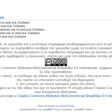
ΗΣΗ
 σε αυτή τη Δ. Συζήτηση
 αυτή τη Δ. Συζήτηση
σιεύσεις σας σε αυτή τη Δ. Συζήτηση
ύσεις σας σε αυτή τη Δ. Συζήτηση
ε αυτή τη Δ. Συζήτηση
κή, τα τραγούδια και η αντίστοιχη πληροφορία συνδιαμορφώνονται από τα μέλ
ορείτε να περιηγηθείτε ελεύθερα στα τραγούδια χωρίς να ανοίξετε λογαριασ
ου θέλετε να μορφοποιήσετε ή να προσθέσετε πληροφορία και για κάποιες επ
όν προβλήματα ή επικοινωνία, στείλτε μας μεηλ στο rebetoselida παπάκι g
e Commons Attribution-NonCommercial-ShareAlike 4.0 International, σύμφωνα 
τις εξής προϋποθέσεις:
ου υλικού, το σύνδεσμο της άδειας καθώς και τυχόν αλλαγές που έχετε κάνει
δεν πρέπει να υπονοείται η αποδοχή του δημιουργού.
2. Δεν μπορείτε να κάνετε εμπορική χρήση του υλικού.
ίμετε με την ίδια άδεια που έχει το πρωτότυπο. Η ύπαρξη άδειας Creative C
περί πνευματικής ιδιοκτησίας.
nsed under a
Creative Commons Attribution-NonCommercial-ShareAlike 4.0 Inte
Style developer by
Zuma Portal
,
Δημιουργήθηκε από
phpBB
® Forum Software © phpBB Limited