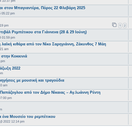
4 10:37 pm
ι στον Μπαγιαντέρα, Πόρος 22 Φλεβάρη 2025
5 05:22 pm
1
2
:19 pm
τιβάλ Ρεμπέτικου στα Γιάννενα (28 & 29 Ιούνη)
4 01:59 pm
 λαϊκή κιθάρα από τον Νίκο Σαρηγιάννη, Ζάκυνθος 7 Μάη
:21 am
 στην Κοκκινιά
6 pm
άζωξη 2022
pm
φηγήσεις με μουσική και τραγούδια
10 am
Παπάζογλου από τον Δήμο Νίκαιας – Αγ.Ιωάννη Ρέντη
07:00 pm
am
α ένα Μουσείο του ρεμπέτικου
εβ 2022 12:14 pm