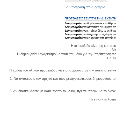
Επιστροφή στο ευρετήριο
ΠΡΟΣΒΆΣΕΙΣ ΣΕ ΑΥΤΉ ΤΗ Δ. ΣΥΖΉΤ
Δεν μπορείτε
να δημοσιεύετε νέα θέματα
Δεν μπορείτε
να απαντάτε σε θέματα σε
Δεν μπορείτε
να επεξεργάζεστε τις δημο
Δεν μπορείτε
να διαγράφετε τις δημοσιε
Δεν μπορείτε
να επισυνάπτετε αρχεία σ
Η ιστοσελίδα είναι μη εμπορι
Μπ
Η δημιουργία λογαριασμού απαιτείται μόνο για την περίπτωση π
Για τυχ
Η χρήση του υλικού της σελίδας γίνεται σύμφωνα με την άδεια Creativ
1. Να αναφέρετε τον αρχικό και τους μεταγενέστερους δημιουργούς τ
3. Αν διασκευάσετε με κάθε τρόπο το υλικό, πρέπει πλέον να το διανε
This work is lice