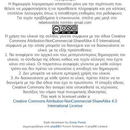
Η δημιουργία λογαριασμού απαιτείται μόνο για την περίπτωση που
θέλετε να μορφοποιήσετε ή να προσθέσετε πληροφορία και για κάποιες
επιπλέον λειτουργίες όπως η τοποθέτηση επιθυμίας στο ραδιόφωνο.
Για τυχόν προβλήματα ή επικοινωνία, στείλτε μας μεηλ στο
rebetoselida παπάκι gmail.com
Η χρήση του υλικού της σελίδας γίνεται σύμφωνα με την άδεια Creative
Commons Attribution-NonCommercial-ShareAlike 4.0 International,
σύμφωνα με την οποία μπορείτε να διανείμετε και να διασκευάσετε το
υλικό, με τις εξής προϋποθέσεις:
1. Να αναφέρετε τον αρχικό και τους μεταγενέστερους δημιουργούς του
υλικού, το σύνδεσμο της άδειας καθώς και τυχόν αλλαγές που έχετε
κάνει στο υλικό. Οι παραπάνω αναφορές γίνονται με κάθε εύλογο
τρόπο και δεν πρέπει να υπονοείται η αποδοχή του δημιουργού.
2. Δεν μπορείτε να κάνετε εμπορική χρήση του υλικού.
3. Αν διασκευάσετε με κάθε τρόπο το υλικό, πρέπει πλέον να το
διανείμετε με την ίδια άδεια που έχει το πρωτότυπο. Η ύπαρξη άδειας
Creative Commons δεν αναιρεί ούτε υποκαθιστά τις ισχύουσες
διατάξεις του νόμου περί πνευματικής ιδιοκτησίας.
This work is licensed under a
Creative Commons Attribution-NonCommercial-ShareAlike 4.0
International License
.
Style developer by
Zuma Portal
,
Δημιουργήθηκε από
phpBB
® Forum Software © phpBB Limited