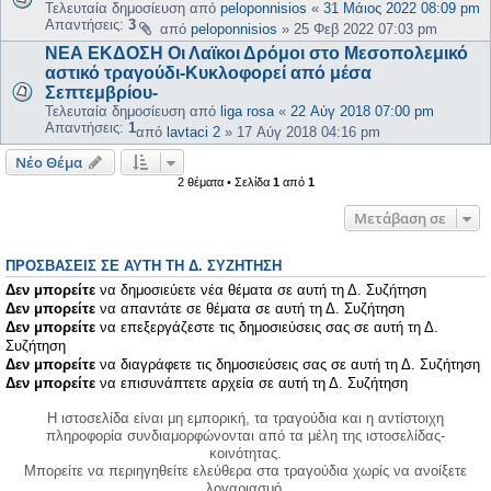
Τελευταία δημοσίευση από
peloponnisios
«
31 Μάιος 2022 08:09 pm
Απαντήσεις:
3
από
peloponnisios
»
25 Φεβ 2022 07:03 pm
ΝΕΑ ΕΚΔΟΣΗ Οι Λαϊκοι Δρόμοι στο Μεσοπολεμικό
αστικό τραγούδι-Κυκλοφορεί από μέσα
Σεπτεμβρίου-
Τελευταία δημοσίευση από
liga rosa
«
22 Αύγ 2018 07:00 pm
Απαντήσεις:
1
από
lavtaci 2
»
17 Αύγ 2018 04:16 pm
Νέο Θέμα
2 θέματα • Σελίδα
1
από
1
Μετάβαση σε
ΠΡΟΣΒΆΣΕΙΣ ΣΕ ΑΥΤΉ ΤΗ Δ. ΣΥΖΉΤΗΣΗ
Δεν μπορείτε
να δημοσιεύετε νέα θέματα σε αυτή τη Δ. Συζήτηση
Δεν μπορείτε
να απαντάτε σε θέματα σε αυτή τη Δ. Συζήτηση
Δεν μπορείτε
να επεξεργάζεστε τις δημοσιεύσεις σας σε αυτή τη Δ.
Συζήτηση
Δεν μπορείτε
να διαγράφετε τις δημοσιεύσεις σας σε αυτή τη Δ. Συζήτηση
Δεν μπορείτε
να επισυνάπτετε αρχεία σε αυτή τη Δ. Συζήτηση
Η ιστοσελίδα είναι μη εμπορική, τα τραγούδια και η αντίστοιχη
πληροφορία συνδιαμορφώνονται από τα μέλη της ιστοσελίδας-
κοινότητας.
Μπορείτε να περιηγηθείτε ελεύθερα στα τραγούδια χωρίς να ανοίξετε
λογαριασμό.