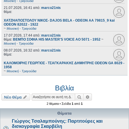
Μουσική - Τραγούδια
21.07.2026, 16:41
από:
marco21nis
θέμα:
ΧΑΤΖΗΑΠΟΣΤΟΛΟΥ ΝΙΚΟΣ- DAJOS BELA - ODEON AA 79815_9 kai
ODEON 82022 - 1922
~
Μουσική - Τραγούδια
17.07.2026, 17:44
από:
marco21nis
θέμα:
ΒΕΜΠΟ ΣΟΦΙΑ HIS MASTER'S VOICE AO 5071 - 1952
~
Μουσική - Τραγούδια
08.07.2026, 16:32
από:
marco21nis
θέμα:
ΚΑΛΟΜΟΙΡΗΣ ΓΕΩΡΓΙΟΣ - ΤΣΑΓΚΑΡΑΚΗΣ ΔΗΜΗΤΡΗΣ ODEON GA 8029 -
1958
~
Μουσική - Τραγούδια
Βιβλία
Αναζήτηση
Ειδική αναζήτηση
Νέο Θέμα
2 θέματα • Σελίδα
1
από
1
Θέματα
Γιώργος Τσαλαμπούνης: Παρτιτούρες και
δισκογραφία Σκαρβέλη