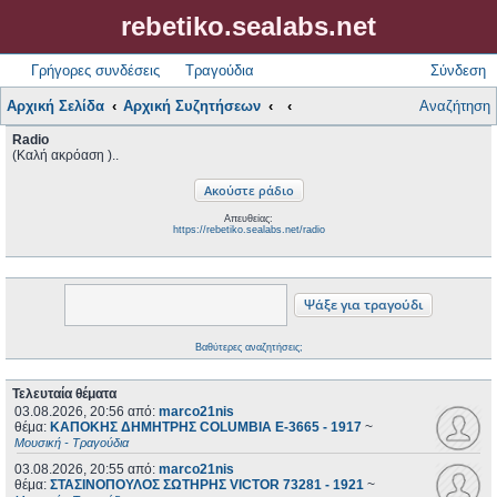
rebetiko.sealabs.net
Γρήγορες συνδέσεις
Τραγούδια
Σύνδεση
Αρχική Σελίδα
Αρχική Συζητήσεων
Αναζήτηση
Radio
(Καλή ακρόαση )..
Απευθείας:
https://rebetiko.sealabs.net/radio
Βαθύτερες αναζητήσεις;
Τελευταία θέματα
03.08.2026, 20:56
από:
marco21nis
θέμα:
ΚΑΠΟΚΗΣ ΔΗΜΗΤΡΗΣ COLUMBIA E-3665 - 1917
~
Μουσική - Τραγούδια
03.08.2026, 20:55
από:
marco21nis
θέμα:
ΣΤΑΣΙΝΟΠΟΥΛΟΣ ΣΩΤΗΡΗΣ VICTOR 73281 - 1921
~