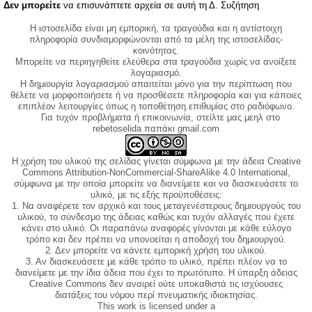
Δεν μπορείτε
να επισυνάπτετε αρχεία σε αυτή τη Δ. Συζήτηση
Η ιστοσελίδα είναι μη εμπορική, τα τραγούδια και η αντίστοιχη
πληροφορία συνδιαμορφώνονται από τα μέλη της ιστοσελίδας-
κοινότητας.
Μπορείτε να περιηγηθείτε ελεύθερα στα τραγούδια χωρίς να ανοίξετε
λογαριασμό.
Η δημιουργία λογαριασμού απαιτείται μόνο για την περίπτωση που
θέλετε να μορφοποιήσετε ή να προσθέσετε πληροφορία και για κάποιες
επιπλέον λειτουργίες όπως η τοποθέτηση επιθυμίας στο ραδιόφωνο.
Για τυχόν προβλήματα ή επικοινωνία, στείλτε μας μεηλ στο
rebetoselida παπάκι gmail.com
Η χρήση του υλικού της σελίδας γίνεται σύμφωνα με την άδεια Creative
Commons Attribution-NonCommercial-ShareAlike 4.0 International,
σύμφωνα με την οποία μπορείτε να διανείμετε και να διασκευάσετε το
υλικό, με τις εξής προϋποθέσεις:
1. Να αναφέρετε τον αρχικό και τους μεταγενέστερους δημιουργούς του
υλικού, το σύνδεσμο της άδειας καθώς και τυχόν αλλαγές που έχετε
κάνει στο υλικό. Οι παραπάνω αναφορές γίνονται με κάθε εύλογο
τρόπο και δεν πρέπει να υπονοείται η αποδοχή του δημιουργού.
2. Δεν μπορείτε να κάνετε εμπορική χρήση του υλικού.
3. Αν διασκευάσετε με κάθε τρόπο το υλικό, πρέπει πλέον να το
διανείμετε με την ίδια άδεια που έχει το πρωτότυπο. Η ύπαρξη άδειας
Creative Commons δεν αναιρεί ούτε υποκαθιστά τις ισχύουσες
διατάξεις του νόμου περί πνευματικής ιδιοκτησίας.
This work is licensed under a