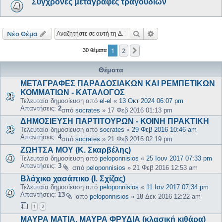
Σύγχρονες μεταγραφές τραγουδιών
Αναζήτηση
Ειδική αναζήτηση
Νέο Θέμα
1
2
Επόμενη
30 θέματα
Θέματα
ΜΕΤΑΓΡΑΦΕΣ ΠΑΡΑΔΟΣΙΑΚΩΝ ΚΑΙ ΡΕΜΠΕΤΙΚΩΝ
ΚΟΜΜΑΤΙΩΝ - ΚΑΤΑΛΟΓΟΣ
Τελευταία δημοσίευση από
el-el
«
13 Οκτ 2024 06:07 pm
Απαντήσεις:
2
από
socrates
»
17 Φεβ 2016 01:13 pm
ΔΗΜΟΣΙΕΥΣΗ ΠΑΡΤΙΤΟΥΡΩΝ - ΚΟΙΝΗ ΠΡΑΚΤΙΚΗ
Τελευταία δημοσίευση από
socrates
«
29 Φεβ 2016 10:46 am
Απαντήσεις:
4
από
socrates
»
21 Φεβ 2016 02:19 pm
ΖΩΗΤΣΑ ΜΟΥ (Κ. Σκαρβέλης)
Τελευταία δημοσίευση από
peloponnisios
«
25 Ιουν 2017 07:33 pm
Απαντήσεις:
3
από
peloponnisios
»
21 Φεβ 2016 12:53 am
Βλάχικο χασάπικο (Ι. Σχίζας)
Τελευταία δημοσίευση από
peloponnisios
«
11 Ιαν 2017 07:34 pm
Απαντήσεις:
13
από
peloponnisios
»
18 Δεκ 2016 12:22 am
1
2
ΜΑΥΡΑ ΜΑΤΙΑ, ΜΑΥΡΑ ΦΡΥΔΙΑ (κλασική κιθάρα)