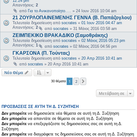
12:24 pm
Απαντήσεις:
2
από
Για το Ανικανοποίητο.....
»
24 Ιουν 2016 10:04 am
21 ΖΟΥΡΛΟΠΑΙΝΕΜΕΝΗΣ ΓΕΝΝΑ (Β. Παπάζογλου)
Τελευταία δημοσίευση από
socrates
«
01 Ιουν 2016 04:47 am
Απαντήσεις:
2
από
socrates
»
31 Μάιος 2016 03:58 am
ΖΕΙΜΠΕΚΙΚΟ ΒΡΑΚΑΔΙΚΟ (Σαμοθράκης)
Τελευταία δημοσίευση από
socrates
«
02 Μάιος 2016 05:23 pm
Απαντήσεις:
1
από
socrates
»
02 Μάιος 2016 04:56 pm
ΓΚΑΡΣΟΝΑ (Π. Τούντας)
Τελευταία δημοσίευση από
socrates
«
20 Απρ 2016 10:41 am
από
socrates
»
20 Απρ 2016 10:41 am
Νέο Θέμα
1
2
Επόμενη
30 θέματα
Μετάβαση σε
ΠΡΟΣΒΆΣΕΙΣ ΣΕ ΑΥΤΉ ΤΗ Δ. ΣΥΖΉΤΗΣΗ
Δεν μπορείτε
να δημοσιεύετε νέα θέματα σε αυτή τη Δ. Συζήτηση
Δεν μπορείτε
να απαντάτε σε θέματα σε αυτή τη Δ. Συζήτηση
Δεν μπορείτε
να επεξεργάζεστε τις δημοσιεύσεις σας σε αυτή τη Δ.
Συζήτηση
Δεν μπορείτε
να διαγράφετε τις δημοσιεύσεις σας σε αυτή τη Δ. Συζήτηση