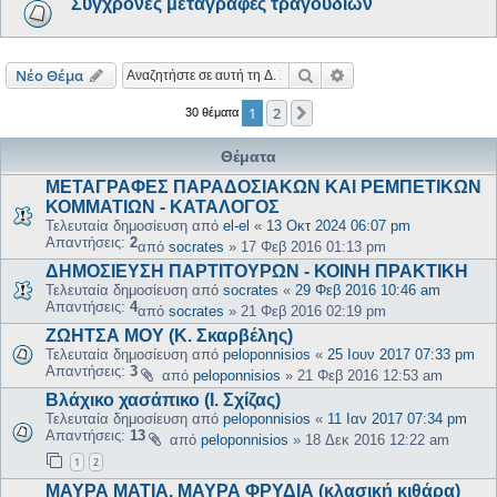
Σύγχρονες μεταγραφές τραγουδιών
Αναζήτηση
Ειδική αναζήτηση
Νέο Θέμα
1
2
Επόμενη
30 θέματα
Θέματα
ΜΕΤΑΓΡΑΦΕΣ ΠΑΡΑΔΟΣΙΑΚΩΝ ΚΑΙ ΡΕΜΠΕΤΙΚΩΝ
ΚΟΜΜΑΤΙΩΝ - ΚΑΤΑΛΟΓΟΣ
Τελευταία δημοσίευση από
el-el
«
13 Οκτ 2024 06:07 pm
Απαντήσεις:
2
από
socrates
»
17 Φεβ 2016 01:13 pm
ΔΗΜΟΣΙΕΥΣΗ ΠΑΡΤΙΤΟΥΡΩΝ - ΚΟΙΝΗ ΠΡΑΚΤΙΚΗ
Τελευταία δημοσίευση από
socrates
«
29 Φεβ 2016 10:46 am
Απαντήσεις:
4
από
socrates
»
21 Φεβ 2016 02:19 pm
ΖΩΗΤΣΑ ΜΟΥ (Κ. Σκαρβέλης)
Τελευταία δημοσίευση από
peloponnisios
«
25 Ιουν 2017 07:33 pm
Απαντήσεις:
3
από
peloponnisios
»
21 Φεβ 2016 12:53 am
Βλάχικο χασάπικο (Ι. Σχίζας)
Τελευταία δημοσίευση από
peloponnisios
«
11 Ιαν 2017 07:34 pm
Απαντήσεις:
13
από
peloponnisios
»
18 Δεκ 2016 12:22 am
1
2
ΜΑΥΡΑ ΜΑΤΙΑ, ΜΑΥΡΑ ΦΡΥΔΙΑ (κλασική κιθάρα)