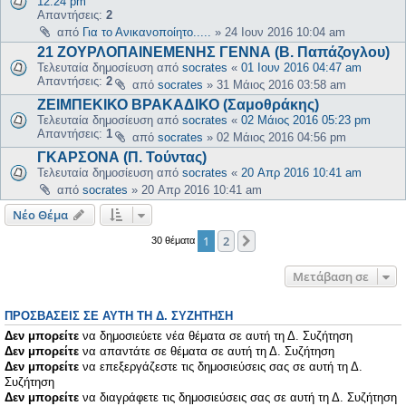
12:24 pm
Απαντήσεις:
2
από
Για το Ανικανοποίητο.....
»
24 Ιουν 2016 10:04 am
21 ΖΟΥΡΛΟΠΑΙΝΕΜΕΝΗΣ ΓΕΝΝΑ (Β. Παπάζογλου)
Τελευταία δημοσίευση από
socrates
«
01 Ιουν 2016 04:47 am
Απαντήσεις:
2
από
socrates
»
31 Μάιος 2016 03:58 am
ΖΕΙΜΠΕΚΙΚΟ ΒΡΑΚΑΔΙΚΟ (Σαμοθράκης)
Τελευταία δημοσίευση από
socrates
«
02 Μάιος 2016 05:23 pm
Απαντήσεις:
1
από
socrates
»
02 Μάιος 2016 04:56 pm
ΓΚΑΡΣΟΝΑ (Π. Τούντας)
Τελευταία δημοσίευση από
socrates
«
20 Απρ 2016 10:41 am
από
socrates
»
20 Απρ 2016 10:41 am
Νέο Θέμα
1
2
Επόμενη
30 θέματα
Μετάβαση σε
ΠΡΟΣΒΆΣΕΙΣ ΣΕ ΑΥΤΉ ΤΗ Δ. ΣΥΖΉΤΗΣΗ
Δεν μπορείτε
να δημοσιεύετε νέα θέματα σε αυτή τη Δ. Συζήτηση
Δεν μπορείτε
να απαντάτε σε θέματα σε αυτή τη Δ. Συζήτηση
Δεν μπορείτε
να επεξεργάζεστε τις δημοσιεύσεις σας σε αυτή τη Δ.
Συζήτηση
Δεν μπορείτε
να διαγράφετε τις δημοσιεύσεις σας σε αυτή τη Δ. Συζήτηση