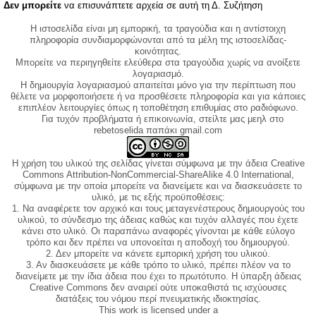
Δεν μπορείτε
να επισυνάπτετε αρχεία σε αυτή τη Δ. Συζήτηση
Η ιστοσελίδα είναι μη εμπορική, τα τραγούδια και η αντίστοιχη
πληροφορία συνδιαμορφώνονται από τα μέλη της ιστοσελίδας-
κοινότητας.
Μπορείτε να περιηγηθείτε ελεύθερα στα τραγούδια χωρίς να ανοίξετε
λογαριασμό.
Η δημιουργία λογαριασμού απαιτείται μόνο για την περίπτωση που
θέλετε να μορφοποιήσετε ή να προσθέσετε πληροφορία και για κάποιες
επιπλέον λειτουργίες όπως η τοποθέτηση επιθυμίας στο ραδιόφωνο.
Για τυχόν προβλήματα ή επικοινωνία, στείλτε μας μεηλ στο
rebetoselida παπάκι gmail.com
Η χρήση του υλικού της σελίδας γίνεται σύμφωνα με την άδεια Creative
Commons Attribution-NonCommercial-ShareAlike 4.0 International,
σύμφωνα με την οποία μπορείτε να διανείμετε και να διασκευάσετε το
υλικό, με τις εξής προϋποθέσεις:
1. Να αναφέρετε τον αρχικό και τους μεταγενέστερους δημιουργούς του
υλικού, το σύνδεσμο της άδειας καθώς και τυχόν αλλαγές που έχετε
κάνει στο υλικό. Οι παραπάνω αναφορές γίνονται με κάθε εύλογο
τρόπο και δεν πρέπει να υπονοείται η αποδοχή του δημιουργού.
2. Δεν μπορείτε να κάνετε εμπορική χρήση του υλικού.
3. Αν διασκευάσετε με κάθε τρόπο το υλικό, πρέπει πλέον να το
διανείμετε με την ίδια άδεια που έχει το πρωτότυπο. Η ύπαρξη άδειας
Creative Commons δεν αναιρεί ούτε υποκαθιστά τις ισχύουσες
διατάξεις του νόμου περί πνευματικής ιδιοκτησίας.
This work is licensed under a