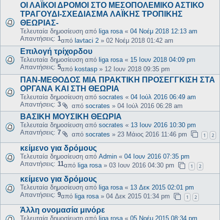
ΟΙ ΛΑΪΚΟΙ ΔΡΟΜΟΙ ΣΤΟ ΜΕΣΟΠΟΛΕΜΙΚΟ ΑΣΤΙΚΟ
ΤΡΑΓΟΥΔΙ-ΣΧΕΔΙΑΣΜΑ ΛΑΪΚΗΣ ΤΡΟΠΙΚΗΣ
ΘΕΩΡΙΑΣ-
Τελευταία δημοσίευση από
liga rosa
«
04 Νοέμ 2018 12:13 am
Απαντήσεις:
1
από
lavtaci 2
»
02 Νοέμ 2018 01:42 am
Επιλογή τρίχορδου
Τελευταία δημοσίευση από
liga rosa
«
15 Ιουν 2018 04:09 pm
Απαντήσεις:
5
από
kostasp
»
12 Ιουν 2018 09:35 pm
ΠΑΝ-ΜΕΘΟΔΟΣ ΜΙΑ ΠΡΑΚΤΙΚΗ ΠΡΟΣΕΓΓΚΙΣΗ ΣΤΑ
ΟΡΓΑΝΑ ΚΑΙ ΣΤΗ ΘΕΩΡΙΑ
Τελευταία δημοσίευση από
socrates
«
04 Ιούλ 2016 06:49 am
Απαντήσεις:
3
από
socrates
»
04 Ιούλ 2016 06:28 am
ΒΑΣΙΚΗ ΜΟΥΣΙΚΗ ΘΕΩΡΙΑ
Τελευταία δημοσίευση από
socrates
«
13 Ιουν 2016 10:30 pm
Απαντήσεις:
7
από
socrates
»
23 Μάιος 2016 11:46 pm
1
2
κείμενο για δρόμους
Τελευταία δημοσίευση από
Admin
«
04 Ιουν 2016 07:35 pm
Απαντήσεις:
11
από
liga rosa
»
03 Ιουν 2016 04:30 pm
1
2
κείμενο για δρόμους
Τελευταία δημοσίευση από
liga rosa
«
13 Δεκ 2015 02:01 pm
Απαντήσεις:
9
από
liga rosa
»
04 Δεκ 2015 01:34 pm
1
2
Άλλη ονομασία μινόρε
Τελευταία δημοσίευση από
liga rosa
«
05 Νοέμ 2015 08:34 pm