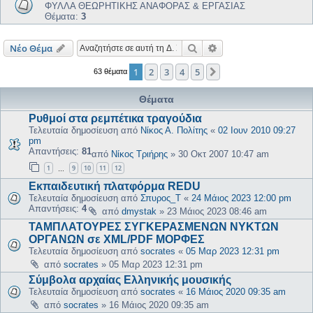
ΦΥΛΛΑ ΘΕΩΡΗΤΙΚΗΣ ΑΝΑΦΟΡΑΣ & ΕΡΓΑΣΙΑΣ
Θέματα:
3
Αναζήτηση
Ειδική αναζήτηση
Νέο Θέμα
1
2
3
4
5
Επόμενη
63 θέματα
Θέματα
Ρυθμοί στα ρεμπέτικα τραγούδια
Τελευταία δημοσίευση από
Νίκος Α. Πολίτης
«
02 Ιουν 2010 09:27
pm
Απαντήσεις:
81
από
Νίκος Τριήρης
»
30 Οκτ 2007 10:47 am
1
9
10
11
12
…
Εκπαιδευτική πλατφόρμα REDU
Τελευταία δημοσίευση από
Σπυρος_Τ
«
24 Μάιος 2023 12:00 pm
Απαντήσεις:
4
από
dmystak
»
23 Μάιος 2023 08:46 am
ΤΑΜΠΛΑΤΟΥΡΕΣ ΣΥΓΚΕΡΑΣΜΕΝΩΝ ΝΥΚΤΩΝ
ΟΡΓΑΝΩΝ σε XML/PDF ΜΟΡΦΕΣ
Τελευταία δημοσίευση από
socrates
«
05 Μαρ 2023 12:31 pm
από
socrates
»
05 Μαρ 2023 12:31 pm
Σύμβολα αρχαίας Ελληνικής μουσικής
Τελευταία δημοσίευση από
socrates
«
16 Μάιος 2020 09:35 am
από
socrates
»
16 Μάιος 2020 09:35 am