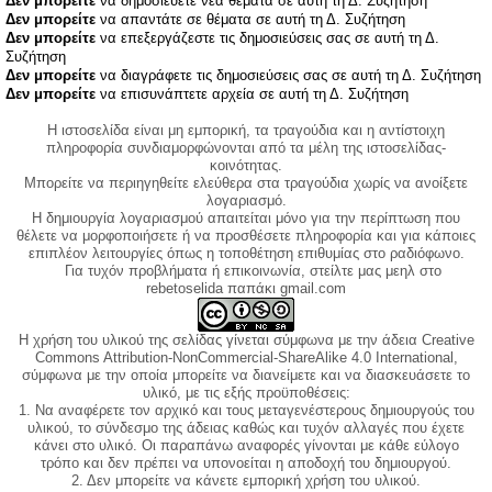
Δεν μπορείτε
να δημοσιεύετε νέα θέματα σε αυτή τη Δ. Συζήτηση
Δεν μπορείτε
να απαντάτε σε θέματα σε αυτή τη Δ. Συζήτηση
Δεν μπορείτε
να επεξεργάζεστε τις δημοσιεύσεις σας σε αυτή τη Δ.
Συζήτηση
Δεν μπορείτε
να διαγράφετε τις δημοσιεύσεις σας σε αυτή τη Δ. Συζήτηση
Δεν μπορείτε
να επισυνάπτετε αρχεία σε αυτή τη Δ. Συζήτηση
Η ιστοσελίδα είναι μη εμπορική, τα τραγούδια και η αντίστοιχη
πληροφορία συνδιαμορφώνονται από τα μέλη της ιστοσελίδας-
κοινότητας.
Μπορείτε να περιηγηθείτε ελεύθερα στα τραγούδια χωρίς να ανοίξετε
λογαριασμό.
Η δημιουργία λογαριασμού απαιτείται μόνο για την περίπτωση που
θέλετε να μορφοποιήσετε ή να προσθέσετε πληροφορία και για κάποιες
επιπλέον λειτουργίες όπως η τοποθέτηση επιθυμίας στο ραδιόφωνο.
Για τυχόν προβλήματα ή επικοινωνία, στείλτε μας μεηλ στο
rebetoselida παπάκι gmail.com
Η χρήση του υλικού της σελίδας γίνεται σύμφωνα με την άδεια Creative
Commons Attribution-NonCommercial-ShareAlike 4.0 International,
σύμφωνα με την οποία μπορείτε να διανείμετε και να διασκευάσετε το
υλικό, με τις εξής προϋποθέσεις:
1. Να αναφέρετε τον αρχικό και τους μεταγενέστερους δημιουργούς του
υλικού, το σύνδεσμο της άδειας καθώς και τυχόν αλλαγές που έχετε
κάνει στο υλικό. Οι παραπάνω αναφορές γίνονται με κάθε εύλογο
τρόπο και δεν πρέπει να υπονοείται η αποδοχή του δημιουργού.
2. Δεν μπορείτε να κάνετε εμπορική χρήση του υλικού.