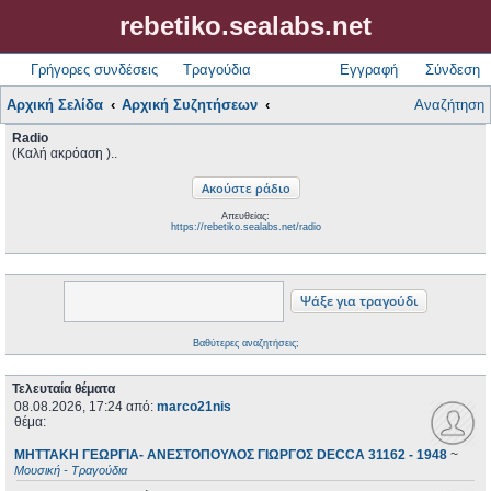
rebetiko.sealabs.net
Γρήγορες συνδέσεις
Τραγούδια
Εγγραφή
Σύνδεση
Αρχική Σελίδα
Αρχική Συζητήσεων
Αναζήτηση
Radio
(Καλή ακρόαση )..
Απευθείας:
https://rebetiko.sealabs.net/radio
Βαθύτερες αναζητήσεις;
Τελευταία θέματα
08.08.2026, 17:24
από:
marco21nis
θέμα:
ΜΗΤΤΑΚΗ ΓΕΩΡΓΙΑ- ΑΝΕΣΤΟΠΟΥΛΟΣ ΓΙΩΡΓΟΣ DECCA 31162 - 1948
~
Μουσική - Τραγούδια