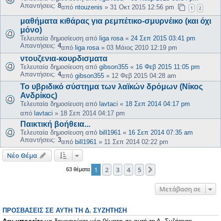
Απαντήσεις:
8
από
ntouzenis
»
31 Οκτ 2015 12:56 pm
1
2
μαθήματα κιθάρας για ρεμπέτικο-σμυρνέικο (και όχι
μόνο)
Τελευταία δημοσίευση από
liga rosa
«
24 Σεπ 2015 03:41 pm
Απαντήσεις:
4
από
liga rosa
»
03 Μάιος 2010 12:19 pm
ντουζενια-κουρδισματα
Τελευταία δημοσίευση από
gibson355
«
16 Φεβ 2015 11:05 pm
Απαντήσεις:
4
από
gibson355
»
12 Φεβ 2015 04:28 am
Το υβριδικό σύστημα των λαϊκών δρόμων (Νίκος
Ανδρίκος)
Τελευταία δημοσίευση από
lavtaci
«
18 Σεπ 2014 04:17 pm
από
lavtaci
»
18 Σεπ 2014 04:17 pm
Παικτική βοήθεια...
Τελευταία δημοσίευση από
bill1961
«
16 Σεπ 2014 07:35 am
Απαντήσεις:
3
από
bill1961
»
11 Σεπ 2014 02:22 pm
Νέο Θέμα
1
2
3
4
5
Επόμενη
63 θέματα
Μετάβαση σε
ΠΡΟΣΒΆΣΕΙΣ ΣΕ ΑΥΤΉ ΤΗ Δ. ΣΥΖΉΤΗΣΗ