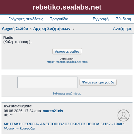
rebetiko.sealabs.net
Γρήγορες συνδέσεις
Τραγούδια
Εγγραφή
Σύνδεση
Αρχική Σελίδα
Αρχική Συζητήσεων
Αναζήτηση
Radio
(Καλή ακρόαση )..
Απευθείας:
https://rebetiko.sealabs.net/radio
Βαθύτερες αναζητήσεις;
Τελευταία θέματα
08.08.2026, 17:24
από:
marco21nis
θέμα:
ΜΗΤΤΑΚΗ ΓΕΩΡΓΙΑ- ΑΝΕΣΤΟΠΟΥΛΟΣ ΓΙΩΡΓΟΣ DECCA 31162 - 1948
~
Μουσική - Τραγούδια