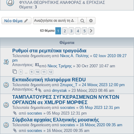
ΦΥΛΛΑ ΘΕΩΡΗΤΙΚΗΣ ΑΝΑΦΟΡΑΣ & ΕΡΓΑΣΙΑΣ
Θέματα:
3
Αναζήτηση
Ειδική αναζήτηση
Νέο Θέμα
1
2
3
4
5
Επόμενη
63 θέματα
Θέματα
Ρυθμοί στα ρεμπέτικα τραγούδια
Τελευταία δημοσίευση από
Νίκος Α. Πολίτης
«
02 Ιουν 2010 09:27
pm
Απαντήσεις:
81
από
Νίκος Τριήρης
»
30 Οκτ 2007 10:47 am
1
9
10
11
12
…
Εκπαιδευτική πλατφόρμα REDU
Τελευταία δημοσίευση από
Σπυρος_Τ
«
24 Μάιος 2023 12:00 pm
Απαντήσεις:
4
από
dmystak
»
23 Μάιος 2023 08:46 am
ΤΑΜΠΛΑΤΟΥΡΕΣ ΣΥΓΚΕΡΑΣΜΕΝΩΝ ΝΥΚΤΩΝ
ΟΡΓΑΝΩΝ σε XML/PDF ΜΟΡΦΕΣ
Τελευταία δημοσίευση από
socrates
«
05 Μαρ 2023 12:31 pm
από
socrates
»
05 Μαρ 2023 12:31 pm
Σύμβολα αρχαίας Ελληνικής μουσικής
Τελευταία δημοσίευση από
socrates
«
16 Μάιος 2020 09:35 am
από
socrates
»
16 Μάιος 2020 09:35 am