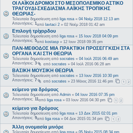
ΟΙ ΛΑΪΚΟΙ ΔΡΟΜΟΙ ΣΤΟ ΜΕΣΟΠΟΛΕΜΙΚΟ ΑΣΤΙΚΟ
ΤΡΑΓΟΥΔΙ-ΣΧΕΔΙΑΣΜΑ ΛΑΪΚΗΣ ΤΡΟΠΙΚΗΣ
ΘΕΩΡΙΑΣ-
Τελευταία δημοσίευση από
liga rosa
«
04 Νοέμ 2018 12:13 am
Απαντήσεις:
1
από
lavtaci 2
»
02 Νοέμ 2018 01:42 am
Επιλογή τρίχορδου
Τελευταία δημοσίευση από
liga rosa
«
15 Ιουν 2018 04:09 pm
Απαντήσεις:
5
από
kostasp
»
12 Ιουν 2018 09:35 pm
ΠΑΝ-ΜΕΘΟΔΟΣ ΜΙΑ ΠΡΑΚΤΙΚΗ ΠΡΟΣΕΓΓΚΙΣΗ ΣΤΑ
ΟΡΓΑΝΑ ΚΑΙ ΣΤΗ ΘΕΩΡΙΑ
Τελευταία δημοσίευση από
socrates
«
04 Ιούλ 2016 06:49 am
Απαντήσεις:
3
από
socrates
»
04 Ιούλ 2016 06:28 am
ΒΑΣΙΚΗ ΜΟΥΣΙΚΗ ΘΕΩΡΙΑ
Τελευταία δημοσίευση από
socrates
«
13 Ιουν 2016 10:30 pm
Απαντήσεις:
7
από
socrates
»
23 Μάιος 2016 11:46 pm
1
2
κείμενο για δρόμους
Τελευταία δημοσίευση από
Admin
«
04 Ιουν 2016 07:35 pm
Απαντήσεις:
11
από
liga rosa
»
03 Ιουν 2016 04:30 pm
1
2
κείμενο για δρόμους
Τελευταία δημοσίευση από
liga rosa
«
13 Δεκ 2015 02:01 pm
Απαντήσεις:
9
από
liga rosa
»
04 Δεκ 2015 01:34 pm
1
2
Άλλη ονομασία μινόρε
Τελευταία δημοσίευση από
liga rosa
«
05 Νοέμ 2015 08:34 pm