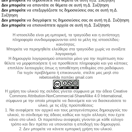
Δεν μπορείτε
να δημοσιεύετε νέα θέματα σε αυτή τη Δ. Συζήτηση
Δεν μπορείτε
να απαντάτε σε θέματα σε αυτή τη Δ. Συζήτηση
Δεν μπορείτε
να επεξεργάζεστε τις δημοσιεύσεις σας σε αυτή τη Δ.
Συζήτηση
Δεν μπορείτε
να διαγράφετε τις δημοσιεύσεις σας σε αυτή τη Δ. Συζήτηση
Δεν μπορείτε
να επισυνάπτετε αρχεία σε αυτή τη Δ. Συζήτηση
Η ιστοσελίδα είναι μη εμπορική, τα τραγούδια και η αντίστοιχη
πληροφορία συνδιαμορφώνονται από τα μέλη της ιστοσελίδας-
κοινότητας.
Μπορείτε να περιηγηθείτε ελεύθερα στα τραγούδια χωρίς να ανοίξετε
λογαριασμό.
Η δημιουργία λογαριασμού απαιτείται μόνο για την περίπτωση που
θέλετε να μορφοποιήσετε ή να προσθέσετε πληροφορία και για κάποιες
επιπλέον λειτουργίες όπως η τοποθέτηση επιθυμίας στο ραδιόφωνο.
Για τυχόν προβλήματα ή επικοινωνία, στείλτε μας μεηλ στο
rebetoselida παπάκι gmail.com
Η χρήση του υλικού της σελίδας γίνεται σύμφωνα με την άδεια Creative
Commons Attribution-NonCommercial-ShareAlike 4.0 International,
σύμφωνα με την οποία μπορείτε να διανείμετε και να διασκευάσετε το
υλικό, με τις εξής προϋποθέσεις:
1. Να αναφέρετε τον αρχικό και τους μεταγενέστερους δημιουργούς του
υλικού, το σύνδεσμο της άδειας καθώς και τυχόν αλλαγές που έχετε
κάνει στο υλικό. Οι παραπάνω αναφορές γίνονται με κάθε εύλογο
τρόπο και δεν πρέπει να υπονοείται η αποδοχή του δημιουργού.
2. Δεν μπορείτε να κάνετε εμπορική χρήση του υλικού.