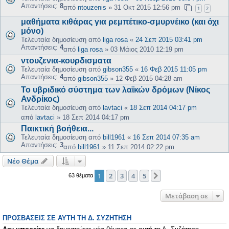
Απαντήσεις:
8
από
ntouzenis
»
31 Οκτ 2015 12:56 pm
1
2
μαθήματα κιθάρας για ρεμπέτικο-σμυρνέικο (και όχι
μόνο)
Τελευταία δημοσίευση από
liga rosa
«
24 Σεπ 2015 03:41 pm
Απαντήσεις:
4
από
liga rosa
»
03 Μάιος 2010 12:19 pm
ντουζενια-κουρδισματα
Τελευταία δημοσίευση από
gibson355
«
16 Φεβ 2015 11:05 pm
Απαντήσεις:
4
από
gibson355
»
12 Φεβ 2015 04:28 am
Το υβριδικό σύστημα των λαϊκών δρόμων (Νίκος
Ανδρίκος)
Τελευταία δημοσίευση από
lavtaci
«
18 Σεπ 2014 04:17 pm
από
lavtaci
»
18 Σεπ 2014 04:17 pm
Παικτική βοήθεια...
Τελευταία δημοσίευση από
bill1961
«
16 Σεπ 2014 07:35 am
Απαντήσεις:
3
από
bill1961
»
11 Σεπ 2014 02:22 pm
Νέο Θέμα
1
2
3
4
5
Επόμενη
63 θέματα
Μετάβαση σε
ΠΡΟΣΒΆΣΕΙΣ ΣΕ ΑΥΤΉ ΤΗ Δ. ΣΥΖΉΤΗΣΗ