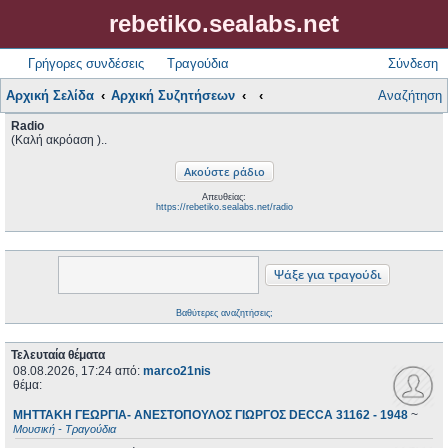
rebetiko.sealabs.net
Γρήγορες συνδέσεις
Τραγούδια
Σύνδεση
Αρχική Σελίδα
Αρχική Συζητήσεων
Αναζήτηση
Radio
(Καλή ακρόαση )..
Απευθείας:
https://rebetiko.sealabs.net/radio
Βαθύτερες αναζητήσεις;
Τελευταία θέματα
08.08.2026, 17:24
από:
marco21nis
θέμα:
ΜΗΤΤΑΚΗ ΓΕΩΡΓΙΑ- ΑΝΕΣΤΟΠΟΥΛΟΣ ΓΙΩΡΓΟΣ DECCA 31162 - 1948
~
Μουσική - Τραγούδια