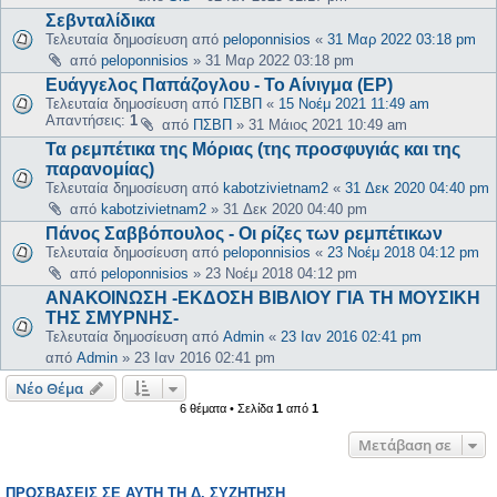
Σεβνταλίδικα
Τελευταία δημοσίευση από
peloponnisios
«
31 Μαρ 2022 03:18 pm
από
peloponnisios
»
31 Μαρ 2022 03:18 pm
Ευάγγελος Παπάζογλου - Το Αίνιγμα (EP)
Τελευταία δημοσίευση από
ΠΣΒΠ
«
15 Νοέμ 2021 11:49 am
Απαντήσεις:
1
από
ΠΣΒΠ
»
31 Μάιος 2021 10:49 am
Τα ρεμπέτικα της Μόριας (της προσφυγιάς και της
παρανομίας)
Τελευταία δημοσίευση από
kabotzivietnam2
«
31 Δεκ 2020 04:40 pm
από
kabotzivietnam2
»
31 Δεκ 2020 04:40 pm
Πάνος Σαββόπουλος - Οι ρίζες των ρεμπέτικων
Τελευταία δημοσίευση από
peloponnisios
«
23 Νοέμ 2018 04:12 pm
από
peloponnisios
»
23 Νοέμ 2018 04:12 pm
ΑΝΑΚΟΙΝΩΣΗ -ΕΚΔΟΣΗ ΒΙΒΛΙΟΥ ΓΙΑ ΤΗ ΜΟΥΣΙΚΗ
ΤΗΣ ΣΜΥΡΝΗΣ-
Τελευταία δημοσίευση από
Admin
«
23 Ιαν 2016 02:41 pm
από
Admin
»
23 Ιαν 2016 02:41 pm
Νέο Θέμα
6 θέματα • Σελίδα
1
από
1
Μετάβαση σε
ΠΡΟΣΒΆΣΕΙΣ ΣΕ ΑΥΤΉ ΤΗ Δ. ΣΥΖΉΤΗΣΗ