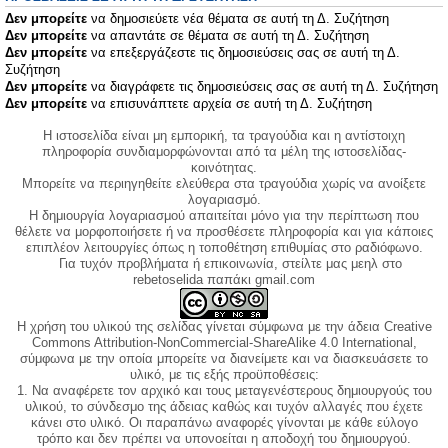
Δεν μπορείτε
να δημοσιεύετε νέα θέματα σε αυτή τη Δ. Συζήτηση
Δεν μπορείτε
να απαντάτε σε θέματα σε αυτή τη Δ. Συζήτηση
Δεν μπορείτε
να επεξεργάζεστε τις δημοσιεύσεις σας σε αυτή τη Δ.
Συζήτηση
Δεν μπορείτε
να διαγράφετε τις δημοσιεύσεις σας σε αυτή τη Δ. Συζήτηση
Δεν μπορείτε
να επισυνάπτετε αρχεία σε αυτή τη Δ. Συζήτηση
Η ιστοσελίδα είναι μη εμπορική, τα τραγούδια και η αντίστοιχη
πληροφορία συνδιαμορφώνονται από τα μέλη της ιστοσελίδας-
κοινότητας.
Μπορείτε να περιηγηθείτε ελεύθερα στα τραγούδια χωρίς να ανοίξετε
λογαριασμό.
Η δημιουργία λογαριασμού απαιτείται μόνο για την περίπτωση που
θέλετε να μορφοποιήσετε ή να προσθέσετε πληροφορία και για κάποιες
επιπλέον λειτουργίες όπως η τοποθέτηση επιθυμίας στο ραδιόφωνο.
Για τυχόν προβλήματα ή επικοινωνία, στείλτε μας μεηλ στο
rebetoselida παπάκι gmail.com
Η χρήση του υλικού της σελίδας γίνεται σύμφωνα με την άδεια Creative
Commons Attribution-NonCommercial-ShareAlike 4.0 International,
σύμφωνα με την οποία μπορείτε να διανείμετε και να διασκευάσετε το
υλικό, με τις εξής προϋποθέσεις:
1. Να αναφέρετε τον αρχικό και τους μεταγενέστερους δημιουργούς του
υλικού, το σύνδεσμο της άδειας καθώς και τυχόν αλλαγές που έχετε
κάνει στο υλικό. Οι παραπάνω αναφορές γίνονται με κάθε εύλογο
τρόπο και δεν πρέπει να υπονοείται η αποδοχή του δημιουργού.