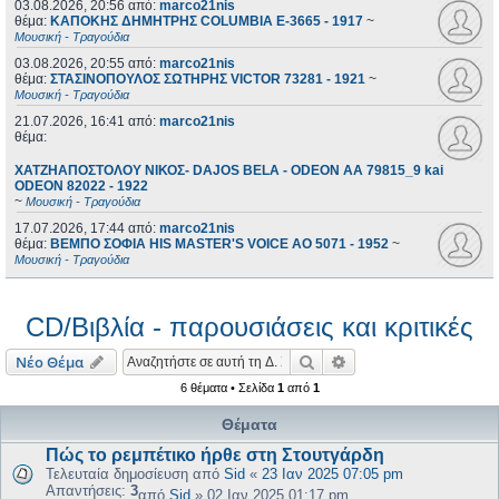
03.08.2026, 20:56
από:
marco21nis
θέμα:
ΚΑΠΟΚΗΣ ΔΗΜΗΤΡΗΣ COLUMBIA E-3665 - 1917
~
Μουσική - Τραγούδια
03.08.2026, 20:55
από:
marco21nis
θέμα:
ΣΤΑΣΙΝΟΠΟΥΛΟΣ ΣΩΤΗΡΗΣ VICTOR 73281 - 1921
~
Μουσική - Τραγούδια
21.07.2026, 16:41
από:
marco21nis
θέμα:
ΧΑΤΖΗΑΠΟΣΤΟΛΟΥ ΝΙΚΟΣ- DAJOS BELA - ODEON AA 79815_9 kai
ODEON 82022 - 1922
~
Μουσική - Τραγούδια
17.07.2026, 17:44
από:
marco21nis
θέμα:
ΒΕΜΠΟ ΣΟΦΙΑ HIS MASTER'S VOICE AO 5071 - 1952
~
Μουσική - Τραγούδια
CD/Βιβλία - παρουσιάσεις και κριτικές
Αναζήτηση
Ειδική αναζήτηση
Νέο Θέμα
6 θέματα • Σελίδα
1
από
1
Θέματα
Πώς το ρεμπέτικο ήρθε στη Στουτγάρδη
Τελευταία δημοσίευση από
Sid
«
23 Ιαν 2025 07:05 pm
Απαντήσεις:
3
από
Sid
»
02 Ιαν 2025 01:17 pm