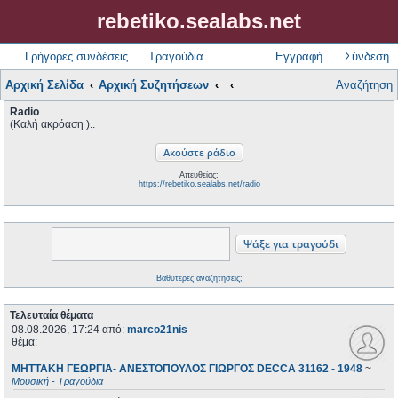
rebetiko.sealabs.net
Γρήγορες συνδέσεις
Τραγούδια
Εγγραφή
Σύνδεση
Αρχική Σελίδα
Αρχική Συζητήσεων
Αναζήτηση
Radio
(Καλή ακρόαση )..
Απευθείας:
https://rebetiko.sealabs.net/radio
Βαθύτερες αναζητήσεις;
Τελευταία θέματα
08.08.2026, 17:24
από:
marco21nis
θέμα:
ΜΗΤΤΑΚΗ ΓΕΩΡΓΙΑ- ΑΝΕΣΤΟΠΟΥΛΟΣ ΓΙΩΡΓΟΣ DECCA 31162 - 1948
~
Μουσική - Τραγούδια