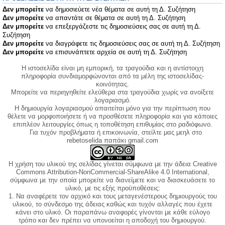
Δεν μπορείτε
να δημοσιεύετε νέα θέματα σε αυτή τη Δ. Συζήτηση
Δεν μπορείτε
να απαντάτε σε θέματα σε αυτή τη Δ. Συζήτηση
Δεν μπορείτε
να επεξεργάζεστε τις δημοσιεύσεις σας σε αυτή τη Δ.
Συζήτηση
Δεν μπορείτε
να διαγράφετε τις δημοσιεύσεις σας σε αυτή τη Δ. Συζήτηση
Δεν μπορείτε
να επισυνάπτετε αρχεία σε αυτή τη Δ. Συζήτηση
Η ιστοσελίδα είναι μη εμπορική, τα τραγούδια και η αντίστοιχη
πληροφορία συνδιαμορφώνονται από τα μέλη της ιστοσελίδας-
κοινότητας.
Μπορείτε να περιηγηθείτε ελεύθερα στα τραγούδια χωρίς να ανοίξετε
λογαριασμό.
Η δημιουργία λογαριασμού απαιτείται μόνο για την περίπτωση που
θέλετε να μορφοποιήσετε ή να προσθέσετε πληροφορία και για κάποιες
επιπλέον λειτουργίες όπως η τοποθέτηση επιθυμίας στο ραδιόφωνο.
Για τυχόν προβλήματα ή επικοινωνία, στείλτε μας μεηλ στο
rebetoselida παπάκι gmail.com
Η χρήση του υλικού της σελίδας γίνεται σύμφωνα με την άδεια Creative
Commons Attribution-NonCommercial-ShareAlike 4.0 International,
σύμφωνα με την οποία μπορείτε να διανείμετε και να διασκευάσετε το
υλικό, με τις εξής προϋποθέσεις:
1. Να αναφέρετε τον αρχικό και τους μεταγενέστερους δημιουργούς του
υλικού, το σύνδεσμο της άδειας καθώς και τυχόν αλλαγές που έχετε
κάνει στο υλικό. Οι παραπάνω αναφορές γίνονται με κάθε εύλογο
τρόπο και δεν πρέπει να υπονοείται η αποδοχή του δημιουργού.