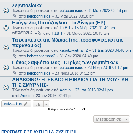
Σεβνταλίδικα
Τελευταία δημοσίευση από
peloponnisios
«
31 Μαρ 2022 03:18 pm
από
peloponnisios
»
31 Μαρ 2022 03:18 pm
Ευάγγελος Παπάζογλου - Το Αίνιγμα (EP)
Τελευταία δημοσίευση από
ΠΣΒΠ
«
15 Νοέμ 2021 11:49 am
Απαντήσεις:
1
από
ΠΣΒΠ
»
31 Μάιος 2021 10:49 am
Τα ρεμπέτικα της Μόριας (της προσφυγιάς και της
παρανομίας)
Τελευταία δημοσίευση από
kabotzivietnam2
«
31 Δεκ 2020 04:40 pm
από
kabotzivietnam2
»
31 Δεκ 2020 04:40 pm
Πάνος Σαββόπουλος - Οι ρίζες των ρεμπέτικων
Τελευταία δημοσίευση από
peloponnisios
«
23 Νοέμ 2018 04:12 pm
από
peloponnisios
»
23 Νοέμ 2018 04:12 pm
ΑΝΑΚΟΙΝΩΣΗ -ΕΚΔΟΣΗ ΒΙΒΛΙΟΥ ΓΙΑ ΤΗ ΜΟΥΣΙΚΗ
ΤΗΣ ΣΜΥΡΝΗΣ-
Τελευταία δημοσίευση από
Admin
«
23 Ιαν 2016 02:41 pm
από
Admin
»
23 Ιαν 2016 02:41 pm
Νέο Θέμα
6 θέματα • Σελίδα
1
από
1
Μετάβαση σε
ΠΡΟΣΒΆΣΕΙΣ ΣΕ ΑΥΤΉ ΤΗ Δ. ΣΥΖΉΤΗΣΗ