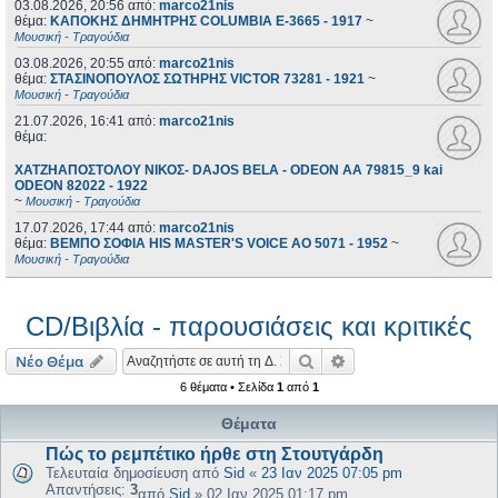
03.08.2026, 20:56
από:
marco21nis
θέμα:
ΚΑΠΟΚΗΣ ΔΗΜΗΤΡΗΣ COLUMBIA E-3665 - 1917
~
Μουσική - Τραγούδια
03.08.2026, 20:55
από:
marco21nis
θέμα:
ΣΤΑΣΙΝΟΠΟΥΛΟΣ ΣΩΤΗΡΗΣ VICTOR 73281 - 1921
~
Μουσική - Τραγούδια
21.07.2026, 16:41
από:
marco21nis
θέμα:
ΧΑΤΖΗΑΠΟΣΤΟΛΟΥ ΝΙΚΟΣ- DAJOS BELA - ODEON AA 79815_9 kai
ODEON 82022 - 1922
~
Μουσική - Τραγούδια
17.07.2026, 17:44
από:
marco21nis
θέμα:
ΒΕΜΠΟ ΣΟΦΙΑ HIS MASTER'S VOICE AO 5071 - 1952
~
Μουσική - Τραγούδια
CD/Βιβλία - παρουσιάσεις και κριτικές
Αναζήτηση
Ειδική αναζήτηση
Νέο Θέμα
6 θέματα • Σελίδα
1
από
1
Θέματα
Πώς το ρεμπέτικο ήρθε στη Στουτγάρδη
Τελευταία δημοσίευση από
Sid
«
23 Ιαν 2025 07:05 pm
Απαντήσεις:
3
από
Sid
»
02 Ιαν 2025 01:17 pm