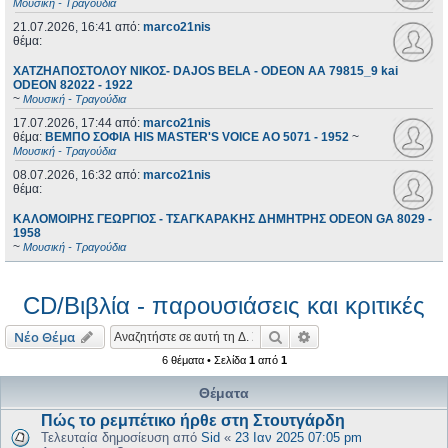
Μουσική - Τραγούδια
21.07.2026, 16:41
από:
marco21nis
θέμα:
ΧΑΤΖΗΑΠΟΣΤΟΛΟΥ ΝΙΚΟΣ- DAJOS BELA - ODEON AA 79815_9 kai
ODEON 82022 - 1922
~
Μουσική - Τραγούδια
17.07.2026, 17:44
από:
marco21nis
θέμα:
ΒΕΜΠΟ ΣΟΦΙΑ HIS MASTER'S VOICE AO 5071 - 1952
~
Μουσική - Τραγούδια
08.07.2026, 16:32
από:
marco21nis
θέμα:
ΚΑΛΟΜΟΙΡΗΣ ΓΕΩΡΓΙΟΣ - ΤΣΑΓΚΑΡΑΚΗΣ ΔΗΜΗΤΡΗΣ ODEON GA 8029 -
1958
~
Μουσική - Τραγούδια
CD/Βιβλία - παρουσιάσεις και κριτικές
Αναζήτηση
Ειδική αναζήτηση
Νέο Θέμα
6 θέματα • Σελίδα
1
από
1
Θέματα
Πώς το ρεμπέτικο ήρθε στη Στουτγάρδη
Τελευταία δημοσίευση από
Sid
«
23 Ιαν 2025 07:05 pm