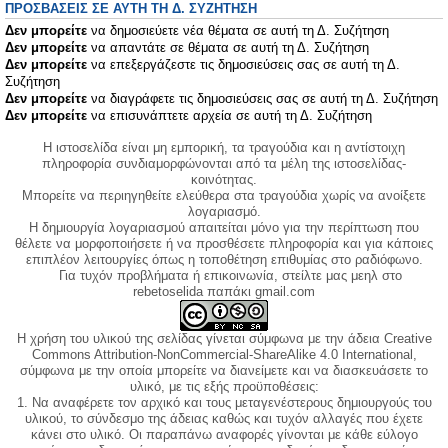
ΠΡΟΣΒΆΣΕΙΣ ΣΕ ΑΥΤΉ ΤΗ Δ. ΣΥΖΉΤΗΣΗ
Δεν μπορείτε
να δημοσιεύετε νέα θέματα σε αυτή τη Δ. Συζήτηση
Δεν μπορείτε
να απαντάτε σε θέματα σε αυτή τη Δ. Συζήτηση
Δεν μπορείτε
να επεξεργάζεστε τις δημοσιεύσεις σας σε αυτή τη Δ.
Συζήτηση
Δεν μπορείτε
να διαγράφετε τις δημοσιεύσεις σας σε αυτή τη Δ. Συζήτηση
Δεν μπορείτε
να επισυνάπτετε αρχεία σε αυτή τη Δ. Συζήτηση
Η ιστοσελίδα είναι μη εμπορική, τα τραγούδια και η αντίστοιχη
πληροφορία συνδιαμορφώνονται από τα μέλη της ιστοσελίδας-
κοινότητας.
Μπορείτε να περιηγηθείτε ελεύθερα στα τραγούδια χωρίς να ανοίξετε
λογαριασμό.
Η δημιουργία λογαριασμού απαιτείται μόνο για την περίπτωση που
θέλετε να μορφοποιήσετε ή να προσθέσετε πληροφορία και για κάποιες
επιπλέον λειτουργίες όπως η τοποθέτηση επιθυμίας στο ραδιόφωνο.
Για τυχόν προβλήματα ή επικοινωνία, στείλτε μας μεηλ στο
rebetoselida παπάκι gmail.com
Η χρήση του υλικού της σελίδας γίνεται σύμφωνα με την άδεια Creative
Commons Attribution-NonCommercial-ShareAlike 4.0 International,
σύμφωνα με την οποία μπορείτε να διανείμετε και να διασκευάσετε το
υλικό, με τις εξής προϋποθέσεις:
1. Να αναφέρετε τον αρχικό και τους μεταγενέστερους δημιουργούς του
υλικού, το σύνδεσμο της άδειας καθώς και τυχόν αλλαγές που έχετε
κάνει στο υλικό. Οι παραπάνω αναφορές γίνονται με κάθε εύλογο