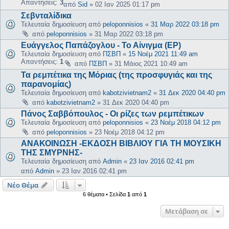
Απαντήσεις:
3
από
Sid
»
02 Ιαν 2025 01:17 pm
Σεβνταλίδικα
Τελευταία δημοσίευση από
peloponnisios
«
31 Μαρ 2022 03:18 pm
από
peloponnisios
»
31 Μαρ 2022 03:18 pm
Ευάγγελος Παπάζογλου - Το Αίνιγμα (EP)
Τελευταία δημοσίευση από
ΠΣΒΠ
«
15 Νοέμ 2021 11:49 am
Απαντήσεις:
1
από
ΠΣΒΠ
»
31 Μάιος 2021 10:49 am
Τα ρεμπέτικα της Μόριας (της προσφυγιάς και της
παρανομίας)
Τελευταία δημοσίευση από
kabotzivietnam2
«
31 Δεκ 2020 04:40 pm
από
kabotzivietnam2
»
31 Δεκ 2020 04:40 pm
Πάνος Σαββόπουλος - Οι ρίζες των ρεμπέτικων
Τελευταία δημοσίευση από
peloponnisios
«
23 Νοέμ 2018 04:12 pm
από
peloponnisios
»
23 Νοέμ 2018 04:12 pm
ΑΝΑΚΟΙΝΩΣΗ -ΕΚΔΟΣΗ ΒΙΒΛΙΟΥ ΓΙΑ ΤΗ ΜΟΥΣΙΚΗ
ΤΗΣ ΣΜΥΡΝΗΣ-
Τελευταία δημοσίευση από
Admin
«
23 Ιαν 2016 02:41 pm
από
Admin
»
23 Ιαν 2016 02:41 pm
Νέο Θέμα
6 θέματα • Σελίδα
1
από
1
Μετάβαση σε