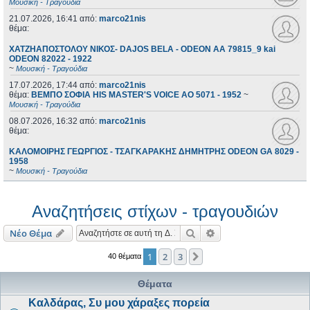
Μουσική - Τραγούδια
21.07.2026, 16:41
από:
marco21nis
θέμα:
ΧΑΤΖΗΑΠΟΣΤΟΛΟΥ ΝΙΚΟΣ- DAJOS BELA - ODEON AA 79815_9 kai
ODEON 82022 - 1922
~
Μουσική - Τραγούδια
17.07.2026, 17:44
από:
marco21nis
θέμα:
ΒΕΜΠΟ ΣΟΦΙΑ HIS MASTER'S VOICE AO 5071 - 1952
~
Μουσική - Τραγούδια
08.07.2026, 16:32
από:
marco21nis
θέμα:
ΚΑΛΟΜΟΙΡΗΣ ΓΕΩΡΓΙΟΣ - ΤΣΑΓΚΑΡΑΚΗΣ ΔΗΜΗΤΡΗΣ ODEON GA 8029 -
1958
~
Μουσική - Τραγούδια
Αναζητήσεις στίχων - τραγουδιών
Αναζήτηση
Ειδική αναζήτηση
Νέο Θέμα
1
2
3
Επόμενη
40 θέματα
Θέματα
Καλδάρας, Συ μου χάραξες πορεία