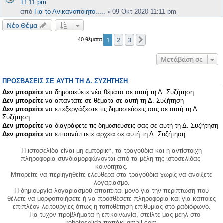
11:11 pm
από
Για το Ανικανοποίητο.....
»
09 Οκτ 2020 11:11 pm
Νέο Θέμα
1
2
3
Επόμενη
40 θέματα
Μετάβαση σε
ΠΡΟΣΒΆΣΕΙΣ ΣΕ ΑΥΤΉ ΤΗ Δ. ΣΥΖΉΤΗΣΗ
Δεν μπορείτε
να δημοσιεύετε νέα θέματα σε αυτή τη Δ. Συζήτηση
Δεν μπορείτε
να απαντάτε σε θέματα σε αυτή τη Δ. Συζήτηση
Δεν μπορείτε
να επεξεργάζεστε τις δημοσιεύσεις σας σε αυτή τη Δ.
Συζήτηση
Δεν μπορείτε
να διαγράφετε τις δημοσιεύσεις σας σε αυτή τη Δ. Συζήτηση
Δεν μπορείτε
να επισυνάπτετε αρχεία σε αυτή τη Δ. Συζήτηση
Η ιστοσελίδα είναι μη εμπορική, τα τραγούδια και η αντίστοιχη
πληροφορία συνδιαμορφώνονται από τα μέλη της ιστοσελίδας-
κοινότητας.
Μπορείτε να περιηγηθείτε ελεύθερα στα τραγούδια χωρίς να ανοίξετε
λογαριασμό.
Η δημιουργία λογαριασμού απαιτείται μόνο για την περίπτωση που
θέλετε να μορφοποιήσετε ή να προσθέσετε πληροφορία και για κάποιες
επιπλέον λειτουργίες όπως η τοποθέτηση επιθυμίας στο ραδιόφωνο.
Για τυχόν προβλήματα ή επικοινωνία, στείλτε μας μεηλ στο
rebetoselida παπάκι gmail.com