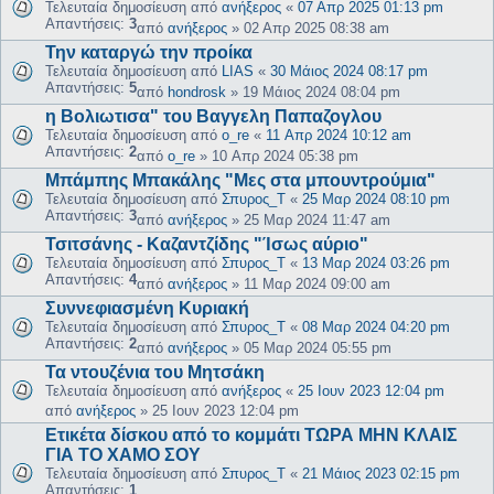
Τελευταία δημοσίευση από
ανήξερος
«
07 Απρ 2025 01:13 pm
Απαντήσεις:
3
από
ανήξερος
»
02 Απρ 2025 08:38 am
Την καταργώ την προίκα
Τελευταία δημοσίευση από
LIAS
«
30 Μάιος 2024 08:17 pm
Απαντήσεις:
5
από
hondrosk
»
19 Μάιος 2024 08:04 pm
η Βολιωτισα" του Βαγγελη Παπαζογλου
Τελευταία δημοσίευση από
o_re
«
11 Απρ 2024 10:12 am
Απαντήσεις:
2
από
o_re
»
10 Απρ 2024 05:38 pm
Μπάμπης Μπακάλης "Μες στα μπουντρούμια"
Τελευταία δημοσίευση από
Σπυρος_Τ
«
25 Μαρ 2024 08:10 pm
Απαντήσεις:
3
από
ανήξερος
»
25 Μαρ 2024 11:47 am
Τσιτσάνης - Καζαντζίδης "Ίσως αύριο"
Τελευταία δημοσίευση από
Σπυρος_Τ
«
13 Μαρ 2024 03:26 pm
Απαντήσεις:
4
από
ανήξερος
»
11 Μαρ 2024 09:00 am
Συννεφιασμένη Κυριακή
Τελευταία δημοσίευση από
Σπυρος_Τ
«
08 Μαρ 2024 04:20 pm
Απαντήσεις:
2
από
ανήξερος
»
05 Μαρ 2024 05:55 pm
Τα ντουζένια του Μητσάκη
Τελευταία δημοσίευση από
ανήξερος
«
25 Ιουν 2023 12:04 pm
από
ανήξερος
»
25 Ιουν 2023 12:04 pm
Ετικέτα δίσκου από το κομμάτι ΤΩΡΑ ΜΗΝ ΚΛΑΙΣ
ΓΙΑ ΤΟ ΧΑΜΟ ΣΟΥ
Τελευταία δημοσίευση από
Σπυρος_Τ
«
21 Μάιος 2023 02:15 pm
Απαντήσεις:
1