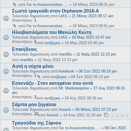
από
Για το Ανικανοποίητο.....
»
19 Μάιος 2023 09:31 pm
Σωστό τραγούδι στον Οrpheum 2016-Α
Τελευταία δημοσίευση από
LIAS
«
21 Μάιος 2023 08:17 am
Απαντήσεις:
1
από
Για το Ανικανοποίητο.....
»
19 Μάιος 2023 09:51 pm
Ηλιοβασιλέματα του Μανώλη Χιώτη
Τελευταία δημοσίευση από
LIAS
«
19 Μαρ 2023 10:47 am
Απαντήσεις:
6
από
ανήξερος
»
16 Μαρ 2023 02:40 pm
Επικήδειος
Τελευταία δημοσίευση από
man0lis
«
11 Νοέμ 2022 12:23 pm
από
man0lis
»
11 Νοέμ 2022 12:23 pm
Αυτή η νύχτα μένει
Τελευταία δημοσίευση από
hondrosk
«
06 Σεπ 2022 08:18 pm
Απαντήσεις:
1
από
ανήξερος
»
04 Σεπ 2022 05:13 pm
Εσκενάζυ - Στον κατηφένιο σου οντά
Τελευταία δημοσίευση από
Mr. Medisterpolse
«
27 Αύγ 2022 06:01
am
Απαντήσεις:
2
από
ανήξερος
»
26 Αύγ 2022 09:18 am
Σάμπα μου ξηγιέσαι
Τελευταία δημοσίευση από
Χασκίλ
«
06 Μάιος 2021 07:23 pm
Απαντήσεις:
22
από
Χασκίλ
»
14 Απρ 2021 12:20 am
1
2
3
4
Τραγούδια της Σίφνου
Τελευταία δημοσίευση από
Για το Ανικανοποίητο.....
«
09 Οκτ 2020