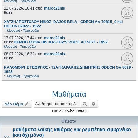
Μουσική - Τραγούδια
21.07.2026, 16:41
από:
marco21nis
θέμα:
ΧΑΤΖΗΑΠΟΣΤΟΛΟΥ ΝΙΚΟΣ- DAJOS BELA - ODEON AA 79815_9 kai
ODEON 82022 - 1922
~
Μουσική - Τραγούδια
17.07.2026, 17:44
από:
marco21nis
θέμα:
ΒΕΜΠΟ ΣΟΦΙΑ HIS MASTER'S VOICE AO 5071 - 1952
~
Μουσική - Τραγούδια
08.07.2026, 16:32
από:
marco21nis
θέμα:
ΚΑΛΟΜΟΙΡΗΣ ΓΕΩΡΓΙΟΣ - ΤΣΑΓΚΑΡΑΚΗΣ ΔΗΜΗΤΡΗΣ ODEON GA 8029 -
1958
~
Μουσική - Τραγούδια
Μαθήματα
Αναζήτηση
Ειδική αναζήτηση
Νέο Θέμα
1 θέμα • Σελίδα
1
από
1
Θέματα
μαθήματα λαϊκής κιθάρας για ρεμπέτικο-σμυρνέικο
(και όχι μόνο)