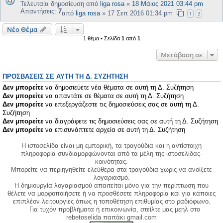
Τελευταία δημοσίευση από
liga rosa
«
18 Μάιος 2021 03:44 pm
Απαντήσεις:
7
από
liga rosa
»
17 Σεπ 2016 01:34 pm
1
2
Νέο Θέμα
1 θέμα • Σελίδα
1
από
1
Μετάβαση σε
ΠΡΟΣΒΆΣΕΙΣ ΣΕ ΑΥΤΉ ΤΗ Δ. ΣΥΖΉΤΗΣΗ
Δεν μπορείτε
να δημοσιεύετε νέα θέματα σε αυτή τη Δ. Συζήτηση
Δεν μπορείτε
να απαντάτε σε θέματα σε αυτή τη Δ. Συζήτηση
Δεν μπορείτε
να επεξεργάζεστε τις δημοσιεύσεις σας σε αυτή τη Δ.
Συζήτηση
Δεν μπορείτε
να διαγράφετε τις δημοσιεύσεις σας σε αυτή τη Δ. Συζήτηση
Δεν μπορείτε
να επισυνάπτετε αρχεία σε αυτή τη Δ. Συζήτηση
Η ιστοσελίδα είναι μη εμπορική, τα τραγούδια και η αντίστοιχη
πληροφορία συνδιαμορφώνονται από τα μέλη της ιστοσελίδας-
κοινότητας.
Μπορείτε να περιηγηθείτε ελεύθερα στα τραγούδια χωρίς να ανοίξετε
λογαριασμό.
Η δημιουργία λογαριασμού απαιτείται μόνο για την περίπτωση που
θέλετε να μορφοποιήσετε ή να προσθέσετε πληροφορία και για κάποιες
επιπλέον λειτουργίες όπως η τοποθέτηση επιθυμίας στο ραδιόφωνο.
Για τυχόν προβλήματα ή επικοινωνία, στείλτε μας μεηλ στο
rebetoselida παπάκι gmail.com