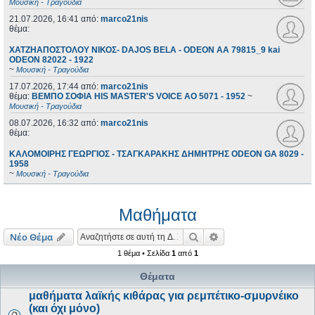
Μουσική - Τραγούδια
21.07.2026, 16:41
από:
marco21nis
θέμα:
ΧΑΤΖΗΑΠΟΣΤΟΛΟΥ ΝΙΚΟΣ- DAJOS BELA - ODEON AA 79815_9 kai
ODEON 82022 - 1922
~
Μουσική - Τραγούδια
17.07.2026, 17:44
από:
marco21nis
θέμα:
ΒΕΜΠΟ ΣΟΦΙΑ HIS MASTER'S VOICE AO 5071 - 1952
~
Μουσική - Τραγούδια
08.07.2026, 16:32
από:
marco21nis
θέμα:
ΚΑΛΟΜΟΙΡΗΣ ΓΕΩΡΓΙΟΣ - ΤΣΑΓΚΑΡΑΚΗΣ ΔΗΜΗΤΡΗΣ ODEON GA 8029 -
1958
~
Μουσική - Τραγούδια
Μαθήματα
Αναζήτηση
Ειδική αναζήτηση
Νέο Θέμα
1 θέμα • Σελίδα
1
από
1
Θέματα
μαθήματα λαϊκής κιθάρας για ρεμπέτικο-σμυρνέικο
(και όχι μόνο)