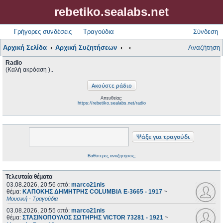
rebetiko.sealabs.net
Γρήγορες συνδέσεις
Τραγούδια
Σύνδεση
Αρχική Σελίδα
Αρχική Συζητήσεων
Αναζήτηση
Radio
(Καλή ακρόαση )..
Απευθείας:
https://rebetiko.sealabs.net/radio
Βαθύτερες αναζητήσεις;
Τελευταία θέματα
03.08.2026, 20:56
από:
marco21nis
θέμα:
ΚΑΠΟΚΗΣ ΔΗΜΗΤΡΗΣ COLUMBIA E-3665 - 1917
~
Μουσική - Τραγούδια
03.08.2026, 20:55
από:
marco21nis
θέμα:
ΣΤΑΣΙΝΟΠΟΥΛΟΣ ΣΩΤΗΡΗΣ VICTOR 73281 - 1921
~