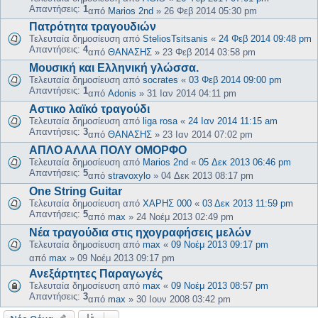
Απαντήσεις:
1
από
Marios 2nd
»
26 Φεβ 2014 05:30 pm
Πατρότητα τραγουδιών
Τελευταία δημοσίευση από
SteliosTsitsanis
«
24 Φεβ 2014 09:48 pm
Απαντήσεις:
4
από
ΘΑΝΑΣΗΣ
»
23 Φεβ 2014 03:58 pm
Μουσική και Ελληνική γλώσσα.
Τελευταία δημοσίευση από
socrates
«
03 Φεβ 2014 09:00 pm
Απαντήσεις:
1
από
Adonis
»
31 Ιαν 2014 04:11 pm
Αστικο λαϊκό τραγούδι
Τελευταία δημοσίευση από
liga rosa
«
24 Ιαν 2014 11:15 am
Απαντήσεις:
3
από
ΘΑΝΑΣΗΣ
»
23 Ιαν 2014 07:02 pm
ΑΠΛΟ ΑΛΛΑ ΠΟΛΥ ΟΜΟΡΦΟ
Τελευταία δημοσίευση από
Marios 2nd
«
05 Δεκ 2013 06:46 pm
Απαντήσεις:
5
από
stravoxylo
»
04 Δεκ 2013 08:17 pm
One String Guitar
Τελευταία δημοσίευση από
ΧΑΡΗΣ 000
«
03 Δεκ 2013 11:59 pm
Απαντήσεις:
5
από
max
»
24 Νοέμ 2013 02:49 pm
Νέα τραγούδια στις ηχογραφήσεις μελών
Τελευταία δημοσίευση από
max
«
09 Νοέμ 2013 09:17 pm
από
max
»
09 Νοέμ 2013 09:17 pm
Ανεξάρτητες Παραγωγές
Τελευταία δημοσίευση από
max
«
09 Νοέμ 2013 08:57 pm
Απαντήσεις:
3
από
max
»
30 Ιουν 2008 03:42 pm