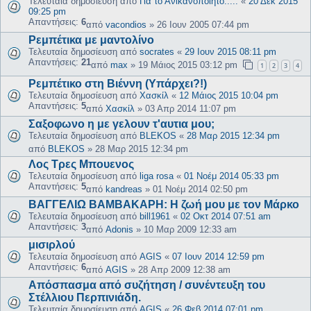
Τελευταία δημοσίευση από
Για το Ανικανοποίητο.....
«
20 Δεκ 2015
09:25 pm
Απαντήσεις:
6
από
vacondios
»
26 Ιουν 2005 07:44 pm
Ρεμπέτικα με μαντολίνο
Τελευταία δημοσίευση από
socrates
«
29 Ιουν 2015 08:11 pm
Απαντήσεις:
21
από
max
»
19 Μάιος 2015 03:12 pm
1
2
3
4
Ρεμπέτικο στη Βιέννη (Υπάρχει?!)
Τελευταία δημοσίευση από
Χασκίλ
«
12 Μάιος 2015 10:04 pm
Απαντήσεις:
5
από
Χασκίλ
»
03 Απρ 2014 11:07 pm
Σαξοφωνο η με γελουν τ'αυτια μου;
Τελευταία δημοσίευση από
BLEKOS
«
28 Μαρ 2015 12:34 pm
από
BLEKOS
»
28 Μαρ 2015 12:34 pm
Λος Τρες Μπουενος
Τελευταία δημοσίευση από
liga rosa
«
01 Νοέμ 2014 05:33 pm
Απαντήσεις:
5
από
kandreas
»
01 Νοέμ 2014 02:50 pm
ΒΑΓΓΕΛΙΩ ΒΑΜΒΑΚΑΡΗ: Η ζωή μου με τον Μάρκο
Τελευταία δημοσίευση από
bill1961
«
02 Οκτ 2014 07:51 am
Απαντήσεις:
3
από
Adonis
»
10 Μαρ 2009 12:33 am
μισιρλού
Τελευταία δημοσίευση από
AGIS
«
07 Ιουν 2014 12:59 pm
Απαντήσεις:
6
από
AGIS
»
28 Απρ 2009 12:38 am
Απόσπασμα από συζήτηση / συνέντευξη του
Στέλλιου Περπινιάδη.
Τελευταία δημοσίευση από
AGIS
«
26 Φεβ 2014 07:01 pm