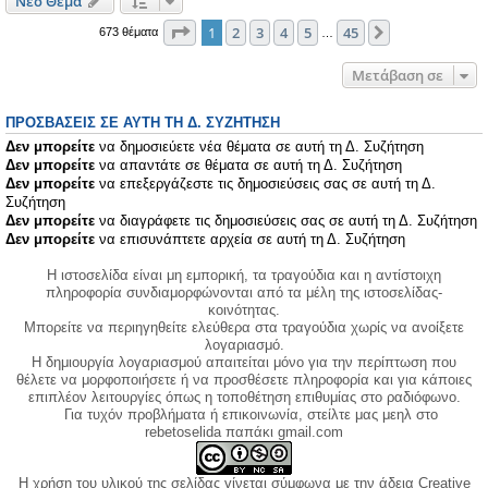
Νέο Θέμα
Σελίδα
1
από
45
1
2
3
4
5
45
Επόμενη
673 θέματα
…
Μετάβαση σε
ΠΡΟΣΒΆΣΕΙΣ ΣΕ ΑΥΤΉ ΤΗ Δ. ΣΥΖΉΤΗΣΗ
Δεν μπορείτε
να δημοσιεύετε νέα θέματα σε αυτή τη Δ. Συζήτηση
Δεν μπορείτε
να απαντάτε σε θέματα σε αυτή τη Δ. Συζήτηση
Δεν μπορείτε
να επεξεργάζεστε τις δημοσιεύσεις σας σε αυτή τη Δ.
Συζήτηση
Δεν μπορείτε
να διαγράφετε τις δημοσιεύσεις σας σε αυτή τη Δ. Συζήτηση
Δεν μπορείτε
να επισυνάπτετε αρχεία σε αυτή τη Δ. Συζήτηση
Η ιστοσελίδα είναι μη εμπορική, τα τραγούδια και η αντίστοιχη
πληροφορία συνδιαμορφώνονται από τα μέλη της ιστοσελίδας-
κοινότητας.
Μπορείτε να περιηγηθείτε ελεύθερα στα τραγούδια χωρίς να ανοίξετε
λογαριασμό.
Η δημιουργία λογαριασμού απαιτείται μόνο για την περίπτωση που
θέλετε να μορφοποιήσετε ή να προσθέσετε πληροφορία και για κάποιες
επιπλέον λειτουργίες όπως η τοποθέτηση επιθυμίας στο ραδιόφωνο.
Για τυχόν προβλήματα ή επικοινωνία, στείλτε μας μεηλ στο
rebetoselida παπάκι gmail.com
Η χρήση του υλικού της σελίδας γίνεται σύμφωνα με την άδεια Creative