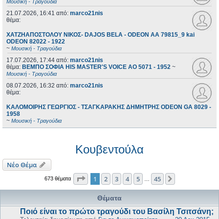
Μουσική - Τραγούδια
21.07.2026, 16:41
από:
marco21nis
θέμα:
ΧΑΤΖΗΑΠΟΣΤΟΛΟΥ ΝΙΚΟΣ- DAJOS BELA - ODEON AA 79815_9 kai
ODEON 82022 - 1922
~
Μουσική - Τραγούδια
17.07.2026, 17:44
από:
marco21nis
θέμα:
ΒΕΜΠΟ ΣΟΦΙΑ HIS MASTER'S VOICE AO 5071 - 1952
~
Μουσική - Τραγούδια
08.07.2026, 16:32
από:
marco21nis
θέμα:
ΚΑΛΟΜΟΙΡΗΣ ΓΕΩΡΓΙΟΣ - ΤΣΑΓΚΑΡΑΚΗΣ ΔΗΜΗΤΡΗΣ ODEON GA 8029 -
1958
~
Μουσική - Τραγούδια
Κουβεντούλα
Νέο Θέμα
Σελίδα
1
από
45
1
2
3
4
5
45
Επόμενη
673 θέματα
…
Θέματα
Ποιό είναι το πρώτο τραγούδι του Βασίλη Τσιτσάνη;