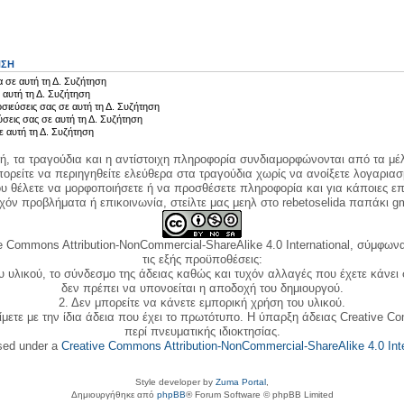
ΗΣΗ
 σε αυτή τη Δ. Συζήτηση
 αυτή τη Δ. Συζήτηση
σιεύσεις σας σε αυτή τη Δ. Συζήτηση
ύσεις σας σε αυτή τη Δ. Συζήτηση
ε αυτή τη Δ. Συζήτηση
κή, τα τραγούδια και η αντίστοιχη πληροφορία συνδιαμορφώνονται από τα μέλ
ορείτε να περιηγηθείτε ελεύθερα στα τραγούδια χωρίς να ανοίξετε λογαριασ
ου θέλετε να μορφοποιήσετε ή να προσθέσετε πληροφορία και για κάποιες επ
όν προβλήματα ή επικοινωνία, στείλτε μας μεηλ στο rebetoselida παπάκι g
e Commons Attribution-NonCommercial-ShareAlike 4.0 International, σύμφωνα 
τις εξής προϋποθέσεις:
ου υλικού, το σύνδεσμο της άδειας καθώς και τυχόν αλλαγές που έχετε κάνει
δεν πρέπει να υπονοείται η αποδοχή του δημιουργού.
2. Δεν μπορείτε να κάνετε εμπορική χρήση του υλικού.
ίμετε με την ίδια άδεια που έχει το πρωτότυπο. Η ύπαρξη άδειας Creative C
περί πνευματικής ιδιοκτησίας.
nsed under a
Creative Commons Attribution-NonCommercial-ShareAlike 4.0 Inte
Style developer by
Zuma Portal
,
Δημιουργήθηκε από
phpBB
® Forum Software © phpBB Limited