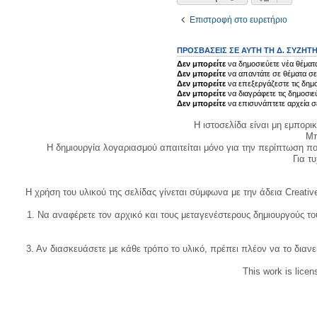
Επιστροφή στο ευρετήριο
ΠΡΟΣΒΆΣΕΙΣ ΣΕ ΑΥΤΉ ΤΗ Δ. ΣΥΖΉΤ
Δεν μπορείτε
να δημοσιεύετε νέα θέματα
Δεν μπορείτε
να απαντάτε σε θέματα σε
Δεν μπορείτε
να επεξεργάζεστε τις δημο
Δεν μπορείτε
να διαγράφετε τις δημοσιε
Δεν μπορείτε
να επισυνάπτετε αρχεία σ
Η ιστοσελίδα είναι μη εμπορι
Μπ
Η δημιουργία λογαριασμού απαιτείται μόνο για την περίπτωση π
Για τυχ
Η χρήση του υλικού της σελίδας γίνεται σύμφωνα με την άδεια Creativ
1. Να αναφέρετε τον αρχικό και τους μεταγενέστερους δημιουργούς τ
3. Αν διασκευάσετε με κάθε τρόπο το υλικό, πρέπει πλέον να το διανε
This work is lice