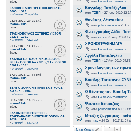
από
Για το Ανικανοποίητο....
θέμα:
Βαγγέλης Παπάζογλου
ΚΑΠΟΚΗΣ ΔΗΜΗΤΡΗΣ COLUMBIA E-
3665 - 1917
από
ΠΣΒΠ
»
27 Ιουν 2020 12:1
~
Μουσική - Τραγούδια
Θανάσης Αθανασίου
03.08.2026, 20:55
από:
marco21nis
από
peloponnisios
»
28 Οκτ
θέμα:
Φωτογραφίες Δέδε - Τσι
ΣΤΑΣΙΝΟΠΟΥΛΟΣ ΣΩΤΗΡΗΣ VICTOR
73281 - 1921
από
max
»
23 Απρ 2020 12
~
Μουσική - Τραγούδια
ΧΡΟΝΟΓΡΑΦΗΜΑΤΑ
21.07.2026, 16:41
από:
από
Για το Ανικανοποίητο....
marco21nis
θέμα:
Αγγέλα Παπάζογλου
ΧΑΤΖΗΑΠΟΣΤΟΛΟΥ ΝΙΚΟΣ- DAJOS
από
ΠΣΒΠ
»
17 Αύγ 2019 05:53
BELA - ODEON AA 79815_9 kai ODEON
82022 - 1922
Χρονολόγηση των πρώτω
~
Μουσική - Τραγούδια
από
Για το Ανικανοποίητο....
17.07.2026, 17:44
από:
marco21nis
Βασίλης Τσιτσάνης ΣΥΝ
θέμα:
από
Για το Ανικανοποίητο....
ΒΕΜΠΟ ΣΟΦΙΑ HIS MASTER'S VOICE
AO 5071 - 1952
Ο θάνατος του Βασίλη Τ
~
Μουσική - Τραγούδια
από
Για το Ανικανοποίητο....
08.07.2026, 16:32
από:
Ψεύτικα δακρύζεις
marco21nis
θέμα:
από
peloponnisios
»
18 Σεπ
ΚΑΛΟΜΟΙΡΗΣ ΓΕΩΡΓΙΟΣ -
Μπέζος ζωγραφιές - σκί
ΤΣΑΓΚΑΡΑΚΗΣ ΔΗΜΗΤΡΗΣ ODEON GA
8029 - 1958
από
max
»
26 Σεπ 2017 11:09 
~
Μουσική - Τραγούδια
Νέο Θέμα