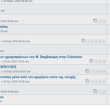
.
»
20 Μάιος 2020 08:48 am
4 pm
1
2
 2016 06:58 am
τσάνη
:15 pm
1
2
3
4
5
.
»
24 Αύγ 2016 01:41 pm
 pm
ν ηχογραφήσεων του Μ. Βαμβακάρη στην Columbia
1
2
3
.
»
15 Ιαν 2017 11:51 am
ΕΝΤΕΥΞΕΙΣ
1
2
3
4
.
»
14 Απρ 2016 10:47 pm
σιτσάνη μέσα από τον ημερήσιο τύπο της εποχής
1
2
3
4
.
»
18 Ιαν 2019 10:55 am
1
2
 2018 04:06 pm
τσα
am