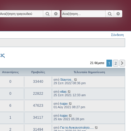
Αναζήτηση
Ειδική αναζήτηση
Αναζήτησ
Ειδικ
Σύνδεση
ις
1
2
Επ
21 θέματα
Απαντήσεις
Προβολές
Τελευταία δημοσίευση
από
Stavros_
0
33440
29 Σεπ 2022 08:36 pm
από
elias
0
22822
25 Σεπ 2021 12:33 am
από
kajax
6
47623
01 Αύγ 2021 08:27 pm
από
kajax
1
34117
25 Ιαν 2021 05:28 pm
από
Για το Ανικανοποίητο.....
2
31494