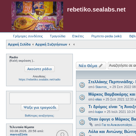
rebetiko.sealabs.net
Γρήγορες συνδέσεις
Τραγούδια
Ετικέτες
Ρεμπετο-pedia (wiki)
Βιβλ
Αρχική Σελίδα
Αρχική Συζητήσεων
Radio
(Καλή ακρόαση )..
Νέο Θέμα
Απευθείας:
https://rebetiko.sealabs.net/radio
Στελλάκης Περπινιάδης-
από
Stavros_
»
29 Σεπ 2022 08
Μάρκος Βαμβακάρης και
από
elias
»
25 Σεπ 2021 12:33 
Τι δρόμος είναι "η Άνοι
από
kajax
»
25 Ιούλ 2021 10:24
Βαθύτερες αναζητήσεις;
Όταν έφυγε ο Μάρκος Β
από
Για το Ανικανοποίητο....
Τελευταία θέματα
03.08.2026, 20:56
από:
Λόλα και Αντώνης Βώττη
marco21nis