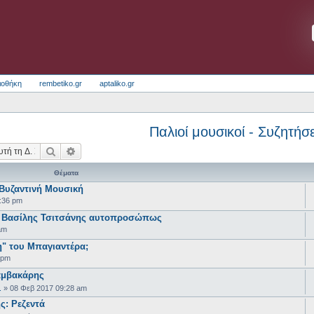
ιοθήκη
rembetiko.gr
aptaliko.gr
Παλιοί μουσικοί - Συζητήσε
Αναζήτηση
Ειδική αναζήτηση
Θέματα
 Βυζαντινή Μουσική
:36 pm
 Βασίλης Τσιτσάνης αυτοπροσώπως
am
ξη" του Μπαγιαντέρα;
 pm
αμβακάρης
.
»
08 Φεβ 2017 09:28 am
ς: Ρεζεντά