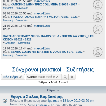
03.08.2026, 20:56
από:
marco21nis
θέμα:
ΚΑΠΟΚΗΣ ΔΗΜΗΤΡΗΣ COLUMBIA E-3665 - 1917
~
Μουσική - Τραγούδια
03.08.2026, 20:55
από:
marco21nis
θέμα:
ΣΤΑΣΙΝΟΠΟΥΛΟΣ ΣΩΤΗΡΗΣ VICTOR 73281 - 1921
~
Μουσική - Τραγούδια
21.07.2026, 16:41
από:
marco21nis
θέμα:
ΧΑΤΖΗΑΠΟΣΤΟΛΟΥ ΝΙΚΟΣ- DAJOS BELA - ODEON AA 79815_9 kai
ODEON 82022 - 1922
~
Μουσική - Τραγούδια
17.07.2026, 17:44
από:
marco21nis
θέμα:
ΒΕΜΠΟ ΣΟΦΙΑ HIS MASTER'S VOICE AO 5071 - 1952
~
Μουσική - Τραγούδια
Σύγχρονοι μουσικοί - Συζητήσεις
Αναζήτηση
Ειδική αναζήτηση
Νέο Θέμα
2 θέματα • Σελίδα
1
από
1
Θέματα
Έφυγε ο Στέλιος Βαμβακάρης
Τελευταία δημοσίευση από
liga rosa
«
18 Ιουν 2019 03:20 pm
Απαντήσεις:
2
από
kostasp
»
17 Ιουν 2019 07:42 pm