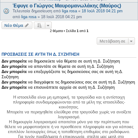
Έφυγε ο Γιώργος Μαυρομανωλάκης (Μαύρος)
Τελευταία δημοσίευση από
liga rosa
«
18 Ιούλ 2018 04:21 pm
από
liga rosa
»
18 Ιούλ 2018 04:21 pm
Νέο Θέμα
2 θέματα • Σελίδα
1
από
1
Μετάβαση σε
ΠΡΟΣΒΆΣΕΙΣ ΣΕ ΑΥΤΉ ΤΗ Δ. ΣΥΖΉΤΗΣΗ
Δεν μπορείτε
να δημοσιεύετε νέα θέματα σε αυτή τη Δ. Συζήτηση
Δεν μπορείτε
να απαντάτε σε θέματα σε αυτή τη Δ. Συζήτηση
Δεν μπορείτε
να επεξεργάζεστε τις δημοσιεύσεις σας σε αυτή τη Δ.
Συζήτηση
Δεν μπορείτε
να διαγράφετε τις δημοσιεύσεις σας σε αυτή τη Δ. Συζήτηση
Δεν μπορείτε
να επισυνάπτετε αρχεία σε αυτή τη Δ. Συζήτηση
Η ιστοσελίδα είναι μη εμπορική, τα τραγούδια και η αντίστοιχη
πληροφορία συνδιαμορφώνονται από τα μέλη της ιστοσελίδας-
κοινότητας.
Μπορείτε να περιηγηθείτε ελεύθερα στα τραγούδια χωρίς να ανοίξετε
λογαριασμό.
Η δημιουργία λογαριασμού απαιτείται μόνο για την περίπτωση που
θέλετε να μορφοποιήσετε ή να προσθέσετε πληροφορία και για κάποιες
επιπλέον λειτουργίες όπως η τοποθέτηση επιθυμίας στο ραδιόφωνο.
Για τυχόν προβλήματα ή επικοινωνία, στείλτε μας μεηλ στο