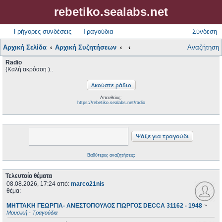
rebetiko.sealabs.net
Γρήγορες συνδέσεις
Τραγούδια
Σύνδεση
Αρχική Σελίδα
Αρχική Συζητήσεων
Αναζήτηση
Radio
(Καλή ακρόαση )..
Απευθείας:
https://rebetiko.sealabs.net/radio
Βαθύτερες αναζητήσεις;
Τελευταία θέματα
08.08.2026, 17:24
από:
marco21nis
θέμα:
ΜΗΤΤΑΚΗ ΓΕΩΡΓΙΑ- ΑΝΕΣΤΟΠΟΥΛΟΣ ΓΙΩΡΓΟΣ DECCA 31162 - 1948
~
Μουσική - Τραγούδια