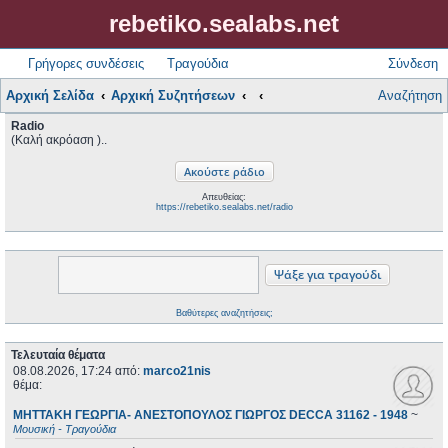
rebetiko.sealabs.net
Γρήγορες συνδέσεις
Τραγούδια
Σύνδεση
Αρχική Σελίδα
Αρχική Συζητήσεων
Αναζήτηση
Radio
(Καλή ακρόαση )..
Απευθείας:
https://rebetiko.sealabs.net/radio
Βαθύτερες αναζητήσεις;
Τελευταία θέματα
08.08.2026, 17:24
από:
marco21nis
θέμα:
ΜΗΤΤΑΚΗ ΓΕΩΡΓΙΑ- ΑΝΕΣΤΟΠΟΥΛΟΣ ΓΙΩΡΓΟΣ DECCA 31162 - 1948
~
Μουσική - Τραγούδια