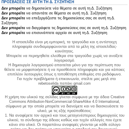
ΠΡΟΣΒΆΣΕΙΣ ΣΕ ΑΥΤΉ ΤΗ Δ. ΣΥΖΉΤΗΣΗ
Δεν μπορείτε
να δημοσιεύετε νέα θέματα σε αυτή τη Δ. Συζήτηση
Δεν μπορείτε
να απαντάτε σε θέματα σε αυτή τη Δ. Συζήτηση
Δεν μπορείτε
να επεξεργάζεστε τις δημοσιεύσεις σας σε αυτή τη Δ.
Συζήτηση
Δεν μπορείτε
να διαγράφετε τις δημοσιεύσεις σας σε αυτή τη Δ. Συζήτηση
Δεν μπορείτε
να επισυνάπτετε αρχεία σε αυτή τη Δ. Συζήτηση
Η ιστοσελίδα είναι μη εμπορική, τα τραγούδια και η αντίστοιχη
πληροφορία συνδιαμορφώνονται από τα μέλη της ιστοσελίδας-
κοινότητας.
Μπορείτε να περιηγηθείτε ελεύθερα στα τραγούδια χωρίς να ανοίξετε
λογαριασμό.
Η δημιουργία λογαριασμού απαιτείται μόνο για την περίπτωση που
θέλετε να μορφοποιήσετε ή να προσθέσετε πληροφορία και για κάποιες
επιπλέον λειτουργίες όπως η τοποθέτηση επιθυμίας στο ραδιόφωνο.
Για τυχόν προβλήματα ή επικοινωνία, στείλτε μας μεηλ στο
rebetoselida παπάκι gmail.com
Η χρήση του υλικού της σελίδας γίνεται σύμφωνα με την άδεια Creative
Commons Attribution-NonCommercial-ShareAlike 4.0 International,
σύμφωνα με την οποία μπορείτε να διανείμετε και να διασκευάσετε το
υλικό, με τις εξής προϋποθέσεις:
1. Να αναφέρετε τον αρχικό και τους μεταγενέστερους δημιουργούς του
υλικού, το σύνδεσμο της άδειας καθώς και τυχόν αλλαγές που έχετε
κάνει στο υλικό. Οι παραπάνω αναφορές γίνονται με κάθε εύλογο