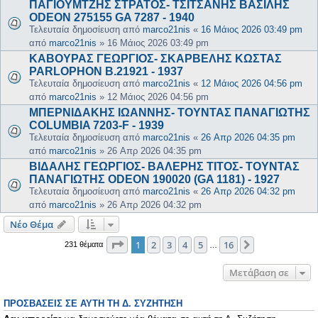
ΠΑΓΙΟΥΜΤΖΗΣ ΣΤΡΑΤΟΣ- ΤΣΙΤΣΑΝΗΣ ΒΑΣΙΛΗΣ
ODEON 275155 GA 7287 - 1940
Τελευταία δημοσίευση από
marco21nis
«
16 Μάιος 2026 03:49 pm
από
marco21nis
»
16 Μάιος 2026 03:49 pm
ΚΑΒΟΥΡΑΣ ΓΕΩΡΓΙΟΣ- ΣΚΑΡΒΕΛΗΣ ΚΩΣΤΑΣ
PARLOPHON B.21921 - 1937
Τελευταία δημοσίευση από
marco21nis
«
12 Μάιος 2026 04:56 pm
από
marco21nis
»
12 Μάιος 2026 04:56 pm
ΜΠΕΡΝΙΔΑΚΗΣ ΙΩΑΝΝΗΣ- ΤΟΥΝΤΑΣ ΠΑΝΑΓΙΩΤΗΣ
COLUMBIA 7203-F - 1939
Τελευταία δημοσίευση από
marco21nis
«
26 Απρ 2026 04:35 pm
από
marco21nis
»
26 Απρ 2026 04:35 pm
ΒΙΔΑΛΗΣ ΓΕΩΡΓΙΟΣ- ΒΑΛΕΡΗΣ ΤΙΤΟΣ- ΤΟΥΝΤΑΣ
ΠΑΝΑΓΙΩΤΗΣ ODEON 190020 (GA 1181) - 1927
Τελευταία δημοσίευση από
marco21nis
«
26 Απρ 2026 04:32 pm
από
marco21nis
»
26 Απρ 2026 04:32 pm
Νέο Θέμα
Σελίδα
1
από
16
1
2
3
4
5
16
Επόμενη
231 θέματα
…
Μετάβαση σε
ΠΡΟΣΒΆΣΕΙΣ ΣΕ ΑΥΤΉ ΤΗ Δ. ΣΥΖΉΤΗΣΗ