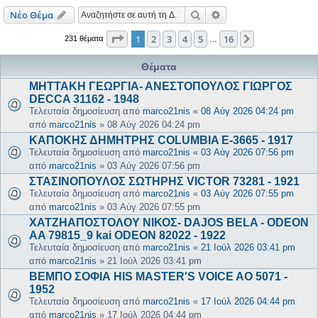
Αναζήτηση
Ειδική αναζήτηση
Νέο Θέμα
Σελίδα
1
από
16
1
2
3
4
5
16
Επόμενη
231 θέματα
…
Θέματα
ΜΗΤΤΑΚΗ ΓΕΩΡΓΙΑ- ΑΝΕΣΤΟΠΟΥΛΟΣ ΓΙΩΡΓΟΣ
DECCA 31162 - 1948
Τελευταία δημοσίευση από
marco21nis
«
08 Αύγ 2026 04:24 pm
από
marco21nis
»
08 Αύγ 2026 04:24 pm
ΚΑΠΟΚΗΣ ΔΗΜΗΤΡΗΣ COLUMBIA E-3665 - 1917
Τελευταία δημοσίευση από
marco21nis
«
03 Αύγ 2026 07:56 pm
από
marco21nis
»
03 Αύγ 2026 07:56 pm
ΣΤΑΣΙΝΟΠΟΥΛΟΣ ΣΩΤΗΡΗΣ VICTOR 73281 - 1921
Τελευταία δημοσίευση από
marco21nis
«
03 Αύγ 2026 07:55 pm
από
marco21nis
»
03 Αύγ 2026 07:55 pm
ΧΑΤΖΗΑΠΟΣΤΟΛΟΥ ΝΙΚΟΣ- DAJOS BELA - ODEON
AA 79815_9 kai ODEON 82022 - 1922
Τελευταία δημοσίευση από
marco21nis
«
21 Ιούλ 2026 03:41 pm
από
marco21nis
»
21 Ιούλ 2026 03:41 pm
ΒΕΜΠΟ ΣΟΦΙΑ HIS MASTER'S VOICE AO 5071 -
1952
Τελευταία δημοσίευση από
marco21nis
«
17 Ιούλ 2026 04:44 pm
από
marco21nis
»
17 Ιούλ 2026 04:44 pm