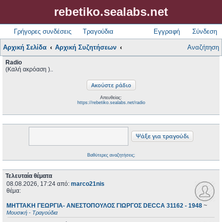
rebetiko.sealabs.net
Γρήγορες συνδέσεις
Τραγούδια
Εγγραφή
Σύνδεση
Αρχική Σελίδα
Αρχική Συζητήσεων
Αναζήτηση
Radio
(Καλή ακρόαση )..
Απευθείας:
https://rebetiko.sealabs.net/radio
Βαθύτερες αναζητήσεις;
Τελευταία θέματα
08.08.2026, 17:24
από:
marco21nis
θέμα:
ΜΗΤΤΑΚΗ ΓΕΩΡΓΙΑ- ΑΝΕΣΤΟΠΟΥΛΟΣ ΓΙΩΡΓΟΣ DECCA 31162 - 1948
~
Μουσική - Τραγούδια