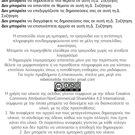
Δεν μπορείτε
να δημοσιεύετε νέα θέματα σε αυτή τη Δ. Συζήτηση
Δεν μπορείτε
να απαντάτε σε θέματα σε αυτή τη Δ. Συζήτηση
Δεν μπορείτε
να επεξεργάζεστε τις δημοσιεύσεις σας σε αυτή τη Δ.
Συζήτηση
Δεν μπορείτε
να διαγράφετε τις δημοσιεύσεις σας σε αυτή τη Δ. Συζήτηση
Δεν μπορείτε
να επισυνάπτετε αρχεία σε αυτή τη Δ. Συζήτηση
Η ιστοσελίδα είναι μη εμπορική, τα τραγούδια και η αντίστοιχη
πληροφορία συνδιαμορφώνονται από τα μέλη της ιστοσελίδας-
κοινότητας.
Μπορείτε να περιηγηθείτε ελεύθερα στα τραγούδια χωρίς να ανοίξετε
λογαριασμό.
Η δημιουργία λογαριασμού απαιτείται μόνο για την περίπτωση που
θέλετε να μορφοποιήσετε ή να προσθέσετε πληροφορία και για κάποιες
επιπλέον λειτουργίες όπως η τοποθέτηση επιθυμίας στο ραδιόφωνο.
Για τυχόν προβλήματα ή επικοινωνία, στείλτε μας μεηλ στο
rebetoselida παπάκι gmail.com
Η χρήση του υλικού της σελίδας γίνεται σύμφωνα με την άδεια Creative
Commons Attribution-NonCommercial-ShareAlike 4.0 International,
σύμφωνα με την οποία μπορείτε να διανείμετε και να διασκευάσετε το
υλικό, με τις εξής προϋποθέσεις:
1. Να αναφέρετε τον αρχικό και τους μεταγενέστερους δημιουργούς του
υλικού, το σύνδεσμο της άδειας καθώς και τυχόν αλλαγές που έχετε
κάνει στο υλικό. Οι παραπάνω αναφορές γίνονται με κάθε εύλογο
τρόπο και δεν πρέπει να υπονοείται η αποδοχή του δημιουργού.
2. Δεν μπορείτε να κάνετε εμπορική χρήση του υλικού.