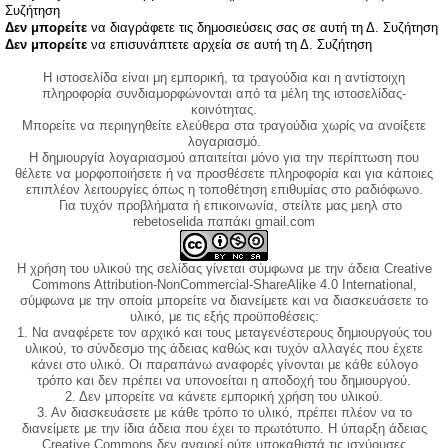
Συζήτηση
Δεν μπορείτε
να διαγράφετε τις δημοσιεύσεις σας σε αυτή τη Δ. Συζήτηση
Δεν μπορείτε
να επισυνάπτετε αρχεία σε αυτή τη Δ. Συζήτηση
Η ιστοσελίδα είναι μη εμπορική, τα τραγούδια και η αντίστοιχη
πληροφορία συνδιαμορφώνονται από τα μέλη της ιστοσελίδας-
κοινότητας.
Μπορείτε να περιηγηθείτε ελεύθερα στα τραγούδια χωρίς να ανοίξετε
λογαριασμό.
Η δημιουργία λογαριασμού απαιτείται μόνο για την περίπτωση που
θέλετε να μορφοποιήσετε ή να προσθέσετε πληροφορία και για κάποιες
επιπλέον λειτουργίες όπως η τοποθέτηση επιθυμίας στο ραδιόφωνο.
Για τυχόν προβλήματα ή επικοινωνία, στείλτε μας μεηλ στο
rebetoselida παπάκι gmail.com
Η χρήση του υλικού της σελίδας γίνεται σύμφωνα με την άδεια Creative
Commons Attribution-NonCommercial-ShareAlike 4.0 International,
σύμφωνα με την οποία μπορείτε να διανείμετε και να διασκευάσετε το
υλικό, με τις εξής προϋποθέσεις:
1. Να αναφέρετε τον αρχικό και τους μεταγενέστερους δημιουργούς του
υλικού, το σύνδεσμο της άδειας καθώς και τυχόν αλλαγές που έχετε
κάνει στο υλικό. Οι παραπάνω αναφορές γίνονται με κάθε εύλογο
τρόπο και δεν πρέπει να υπονοείται η αποδοχή του δημιουργού.
2. Δεν μπορείτε να κάνετε εμπορική χρήση του υλικού.
3. Αν διασκευάσετε με κάθε τρόπο το υλικό, πρέπει πλέον να το
διανείμετε με την ίδια άδεια που έχει το πρωτότυπο. Η ύπαρξη άδειας
Creative Commons δεν αναιρεί ούτε υποκαθιστά τις ισχύουσες