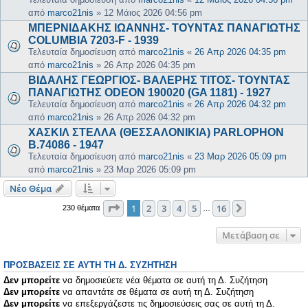
από
marco21nis
»
12 Μάιος 2026 04:56 pm
ΜΠΕΡΝΙΔΑΚΗΣ ΙΩΑΝΝΗΣ- ΤΟΥΝΤΑΣ ΠΑΝΑΓΙΩΤΗΣ
COLUMBIA 7203-F - 1939
Τελευταία δημοσίευση από
marco21nis
«
26 Απρ 2026 04:35 pm
από
marco21nis
»
26 Απρ 2026 04:35 pm
ΒΙΔΑΛΗΣ ΓΕΩΡΓΙΟΣ- ΒΑΛΕΡΗΣ ΤΙΤΟΣ- ΤΟΥΝΤΑΣ
ΠΑΝΑΓΙΩΤΗΣ ODEON 190020 (GA 1181) - 1927
Τελευταία δημοσίευση από
marco21nis
«
26 Απρ 2026 04:32 pm
από
marco21nis
»
26 Απρ 2026 04:32 pm
ΧΑΣΚΙΛ ΣΤΕΛΛΑ (ΘΕΣΣΑΛΟΝΙΚΙΑ) PARLOPHON
B.74086 - 1947
Τελευταία δημοσίευση από
marco21nis
«
23 Μαρ 2026 05:09 pm
από
marco21nis
»
23 Μαρ 2026 05:09 pm
Νέο Θέμα
Σελίδα
1
από
16
1
2
3
4
5
16
Επόμενη
230 θέματα
…
Μετάβαση σε
ΠΡΟΣΒΆΣΕΙΣ ΣΕ ΑΥΤΉ ΤΗ Δ. ΣΥΖΉΤΗΣΗ
Δεν μπορείτε
να δημοσιεύετε νέα θέματα σε αυτή τη Δ. Συζήτηση
Δεν μπορείτε
να απαντάτε σε θέματα σε αυτή τη Δ. Συζήτηση
Δεν μπορείτε
να επεξεργάζεστε τις δημοσιεύσεις σας σε αυτή τη Δ.