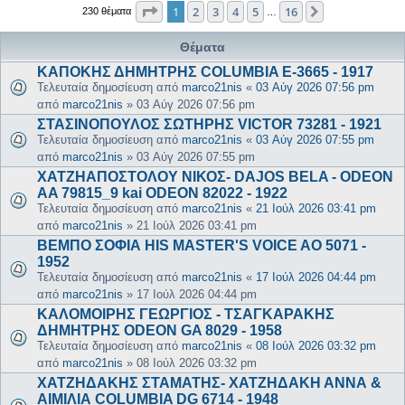
Σελίδα
1
από
16
1
2
3
4
5
16
Επόμενη
230 θέματα
…
Θέματα
ΚΑΠΟΚΗΣ ΔΗΜΗΤΡΗΣ COLUMBIA E-3665 - 1917
Τελευταία δημοσίευση από
marco21nis
«
03 Αύγ 2026 07:56 pm
από
marco21nis
»
03 Αύγ 2026 07:56 pm
ΣΤΑΣΙΝΟΠΟΥΛΟΣ ΣΩΤΗΡΗΣ VICTOR 73281 - 1921
Τελευταία δημοσίευση από
marco21nis
«
03 Αύγ 2026 07:55 pm
από
marco21nis
»
03 Αύγ 2026 07:55 pm
ΧΑΤΖΗΑΠΟΣΤΟΛΟΥ ΝΙΚΟΣ- DAJOS BELA - ODEON
AA 79815_9 kai ODEON 82022 - 1922
Τελευταία δημοσίευση από
marco21nis
«
21 Ιούλ 2026 03:41 pm
από
marco21nis
»
21 Ιούλ 2026 03:41 pm
ΒΕΜΠΟ ΣΟΦΙΑ HIS MASTER'S VOICE AO 5071 -
1952
Τελευταία δημοσίευση από
marco21nis
«
17 Ιούλ 2026 04:44 pm
από
marco21nis
»
17 Ιούλ 2026 04:44 pm
ΚΑΛΟΜΟΙΡΗΣ ΓΕΩΡΓΙΟΣ - ΤΣΑΓΚΑΡΑΚΗΣ
ΔΗΜΗΤΡΗΣ ODEON GA 8029 - 1958
Τελευταία δημοσίευση από
marco21nis
«
08 Ιούλ 2026 03:32 pm
από
marco21nis
»
08 Ιούλ 2026 03:32 pm
ΧΑΤΖΗΔΑΚΗΣ ΣΤΑΜΑΤΗΣ- ΧΑΤΖΗΔΑΚΗ ΑΝΝΑ &
ΑΙΜΙΛΙΑ COLUMBIA DG 6714 - 1948