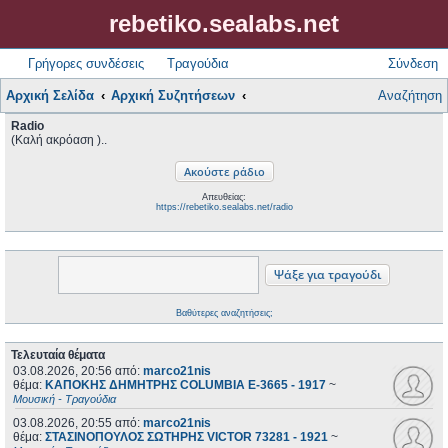
rebetiko.sealabs.net
Γρήγορες συνδέσεις
Τραγούδια
Σύνδεση
Αρχική Σελίδα
Αρχική Συζητήσεων
Αναζήτηση
Radio
(Καλή ακρόαση )..
Απευθείας:
https://rebetiko.sealabs.net/radio
Βαθύτερες αναζητήσεις;
Τελευταία θέματα
03.08.2026, 20:56
από:
marco21nis
θέμα:
ΚΑΠΟΚΗΣ ΔΗΜΗΤΡΗΣ COLUMBIA E-3665 - 1917
~
Μουσική - Τραγούδια
03.08.2026, 20:55
από:
marco21nis
θέμα:
ΣΤΑΣΙΝΟΠΟΥΛΟΣ ΣΩΤΗΡΗΣ VICTOR 73281 - 1921
~