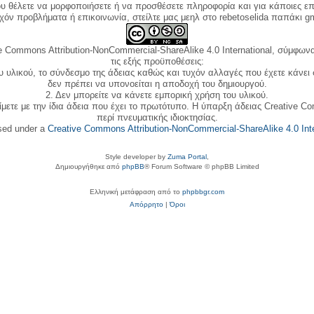
ου θέλετε να μορφοποιήσετε ή να προσθέσετε πληροφορία και για κάποιες επ
όν προβλήματα ή επικοινωνία, στείλτε μας μεηλ στο rebetoselida παπάκι g
e Commons Attribution-NonCommercial-ShareAlike 4.0 International, σύμφωνα 
τις εξής προϋποθέσεις:
ου υλικού, το σύνδεσμο της άδειας καθώς και τυχόν αλλαγές που έχετε κάνει
δεν πρέπει να υπονοείται η αποδοχή του δημιουργού.
2. Δεν μπορείτε να κάνετε εμπορική χρήση του υλικού.
ίμετε με την ίδια άδεια που έχει το πρωτότυπο. Η ύπαρξη άδειας Creative C
περί πνευματικής ιδιοκτησίας.
nsed under a
Creative Commons Attribution-NonCommercial-ShareAlike 4.0 Inte
Style developer by
Zuma Portal
,
Δημιουργήθηκε από
phpBB
® Forum Software © phpBB Limited
Ελληνική μετάφραση από το
phpbbgr.com
Απόρρητο
|
Όροι