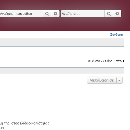
Αναζήτηση
Ειδική αναζήτηση
Αναζήτησ
Ειδικ
Σύνδεση
0 θέματα • Σελίδα
1
από
1
Μετάβαση σε
η της ιστοσελίδας-κοινότητας.
μό.