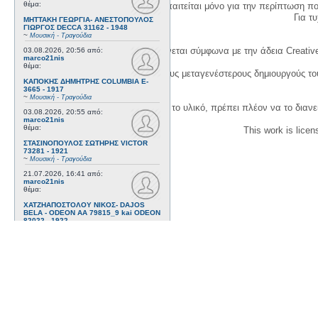
θέμα:
Η δημιουργία λογαριασμού απαιτείται μόνο για την περίπτωση π
Για τυχ
ΜΗΤΤΑΚΗ ΓΕΩΡΓΙΑ- ΑΝΕΣΤΟΠΟΥΛΟΣ
ΓΙΩΡΓΟΣ DECCA 31162 - 1948
~
Μουσική - Τραγούδια
Η χρήση του υλικού της σελίδας γίνεται σύμφωνα με την άδεια Creativ
03.08.2026, 20:56
από:
marco21nis
θέμα:
1. Να αναφέρετε τον αρχικό και τους μεταγενέστερους δημιουργούς τ
ΚΑΠΟΚΗΣ ΔΗΜΗΤΡΗΣ COLUMBIA E-
3665 - 1917
~
Μουσική - Τραγούδια
3. Αν διασκευάσετε με κάθε τρόπο το υλικό, πρέπει πλέον να το διανε
03.08.2026, 20:55
από:
marco21nis
θέμα:
This work is lice
ΣΤΑΣΙΝΟΠΟΥΛΟΣ ΣΩΤΗΡΗΣ VICTOR
73281 - 1921
~
Μουσική - Τραγούδια
21.07.2026, 16:41
από:
marco21nis
θέμα:
ΧΑΤΖΗΑΠΟΣΤΟΛΟΥ ΝΙΚΟΣ- DAJOS
BELA - ODEON AA 79815_9 kai ODEON
82022 - 1922
~
Μουσική - Τραγούδια
17.07.2026, 17:44
από:
marco21nis
θέμα:
ΒΕΜΠΟ ΣΟΦΙΑ HIS MASTER'S VOICE
AO 5071 - 1952
~
Μουσική - Τραγούδια