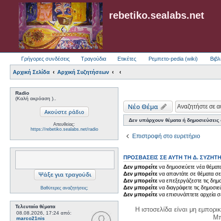
rebetiko.sealabs.net
Γρήγορες συνδέσεις
Τραγούδια
Ετικέτες
Ρεμπετο-pedia (wiki)
Βιβλ
Αρχική Σελίδα
Αρχική Συζητήσεων
Radio
(Καλή ακρόαση )..
Νέο Θέμα
Δεν υπάρχουν θέματα ή δημοσιεύσεις σ
Απευθείας:
https://rebetiko.sealabs.net/radio
Επιστροφή στο ευρετήριο
ΠΡΟΣΒΆΣΕΙΣ ΣΕ ΑΥΤΉ ΤΗ Δ. ΣΥΖΉΤ
Δεν μπορείτε
να δημοσιεύετε νέα θέματα
Δεν μπορείτε
να απαντάτε σε θέματα σε
Δεν μπορείτε
να επεξεργάζεστε τις δημο
Δεν μπορείτε
να διαγράφετε τις δημοσιε
Βαθύτερες αναζητήσεις;
Δεν μπορείτε
να επισυνάπτετε αρχεία σ
Τελευταία θέματα
Η ιστοσελίδα είναι μη εμπορι
08.08.2026, 17:24
από:
Μπ
marco21nis