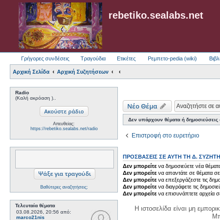
rebetiko.sealabs.net
Γρήγορες συνδέσεις
Τραγούδια
Ετικέτες
Ρεμπετο-pedia (wiki)
Βιβλ
Αρχική Σελίδα
Αρχική Συζητήσεων
Radio
(Καλή ακρόαση )..
Νέο Θέμα
Δεν υπάρχουν θέματα ή δημοσιεύσεις σ
Απευθείας:
https://rebetiko.sealabs.net/radio
Επιστροφή στο ευρετήριο
ΠΡΟΣΒΆΣΕΙΣ ΣΕ ΑΥΤΉ ΤΗ Δ. ΣΥΖΉΤ
Δεν μπορείτε
να δημοσιεύετε νέα θέματα
Δεν μπορείτε
να απαντάτε σε θέματα σε
Δεν μπορείτε
να επεξεργάζεστε τις δημο
Δεν μπορείτε
να διαγράφετε τις δημοσιε
Βαθύτερες αναζητήσεις;
Δεν μπορείτε
να επισυνάπτετε αρχεία σ
Τελευταία θέματα
Η ιστοσελίδα είναι μη εμπορι
03.08.2026, 20:56
από:
Μπ
marco21nis