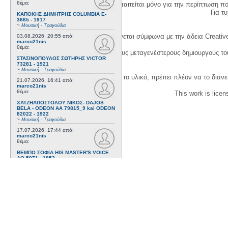
θέμα:
Η δημιουργία λογαριασμού απαιτείται μόνο για την περίπτωση π
Για τυχ
ΚΑΠΟΚΗΣ ΔΗΜΗΤΡΗΣ COLUMBIA E-
3665 - 1917
~
Μουσική - Τραγούδια
Η χρήση του υλικού της σελίδας γίνεται σύμφωνα με την άδεια Creativ
03.08.2026, 20:55
από:
marco21nis
θέμα:
1. Να αναφέρετε τον αρχικό και τους μεταγενέστερους δημιουργούς τ
ΣΤΑΣΙΝΟΠΟΥΛΟΣ ΣΩΤΗΡΗΣ VICTOR
73281 - 1921
~
Μουσική - Τραγούδια
3. Αν διασκευάσετε με κάθε τρόπο το υλικό, πρέπει πλέον να το διανε
21.07.2026, 16:41
από:
marco21nis
θέμα:
This work is lice
ΧΑΤΖΗΑΠΟΣΤΟΛΟΥ ΝΙΚΟΣ- DAJOS
BELA - ODEON AA 79815_9 kai ODEON
82022 - 1922
~
Μουσική - Τραγούδια
17.07.2026, 17:44
από:
marco21nis
θέμα:
ΒΕΜΠΟ ΣΟΦΙΑ HIS MASTER'S VOICE
AO 5071 - 1952
~
Μουσική - Τραγούδια
08.07.2026, 16:32
από:
marco21nis
θέμα:
ΚΑΛΟΜΟΙΡΗΣ ΓΕΩΡΓΙΟΣ -
ΤΣΑΓΚΑΡΑΚΗΣ ΔΗΜΗΤΡΗΣ ODEON GA
8029 - 1958
~
Μουσική - Τραγούδια