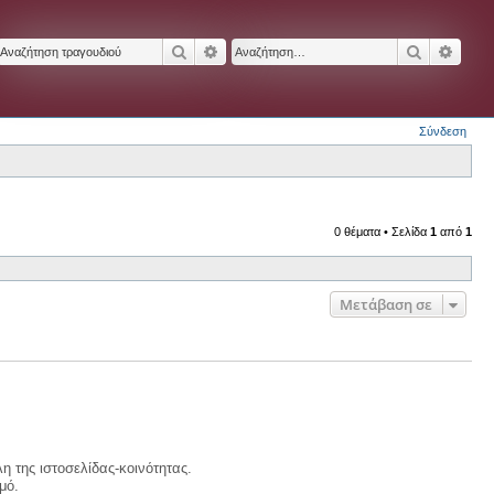
Αναζήτηση
Ειδική αναζήτηση
Αναζήτησ
Ειδικ
Σύνδεση
0 θέματα • Σελίδα
1
από
1
Μετάβαση σε
η της ιστοσελίδας-κοινότητας.
μό.