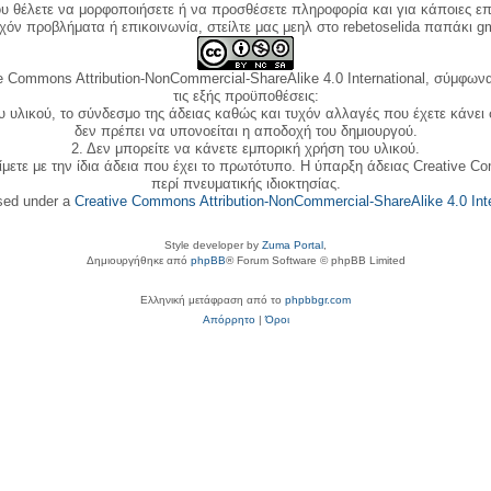
ου θέλετε να μορφοποιήσετε ή να προσθέσετε πληροφορία και για κάποιες επ
όν προβλήματα ή επικοινωνία, στείλτε μας μεηλ στο rebetoselida παπάκι g
e Commons Attribution-NonCommercial-ShareAlike 4.0 International, σύμφωνα 
τις εξής προϋποθέσεις:
ου υλικού, το σύνδεσμο της άδειας καθώς και τυχόν αλλαγές που έχετε κάνει
δεν πρέπει να υπονοείται η αποδοχή του δημιουργού.
2. Δεν μπορείτε να κάνετε εμπορική χρήση του υλικού.
ίμετε με την ίδια άδεια που έχει το πρωτότυπο. Η ύπαρξη άδειας Creative C
περί πνευματικής ιδιοκτησίας.
nsed under a
Creative Commons Attribution-NonCommercial-ShareAlike 4.0 Inte
Style developer by
Zuma Portal
,
Δημιουργήθηκε από
phpBB
® Forum Software © phpBB Limited
Ελληνική μετάφραση από το
phpbbgr.com
Απόρρητο
|
Όροι