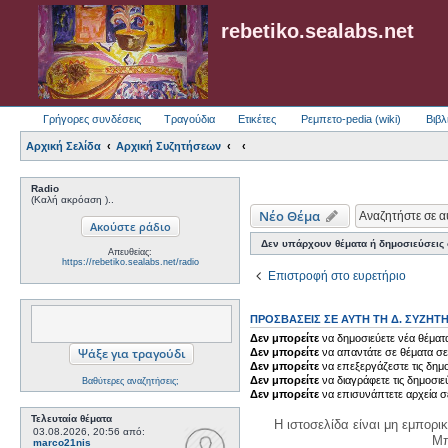
rebetiko.sealabs.net
Γρήγορες συνδέσεις
Τραγούδια
Ετικέτες
Ρεμπετο-pedia (wiki)
Βιβλ
Αρχική Σελίδα
Αρχική Συζητήσεων
Radio
(Καλή ακρόαση )..
Νέο Θέμα
Δεν υπάρχουν θέματα ή δημοσιεύσεις σ
Απευθείας:
https://rebetiko.sealabs.net/radio
Επιστροφή στο ευρετήριο
ΠΡΟΣΒΆΣΕΙΣ ΣΕ ΑΥΤΉ ΤΗ Δ. ΣΥΖΉΤ
Δεν μπορείτε
να δημοσιεύετε νέα θέματα
Δεν μπορείτε
να απαντάτε σε θέματα σε
Δεν μπορείτε
να επεξεργάζεστε τις δημο
Δεν μπορείτε
να διαγράφετε τις δημοσιε
Βαθύτερες αναζητήσεις;
Δεν μπορείτε
να επισυνάπτετε αρχεία σ
Τελευταία θέματα
Η ιστοσελίδα είναι μη εμπορι
03.08.2026, 20:56
από:
Μπ
marco21nis