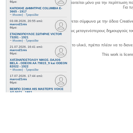
θέμα:
Η δημιουργία λογαριασμού απαιτείται μόνο για την περίπτωση π
Για τυχ
ΚΑΠΟΚΗΣ ΔΗΜΗΤΡΗΣ COLUMBIA E-
3665 - 1917
~
Μουσική - Τραγούδια
Η χρήση του υλικού της σελίδας γίνεται σύμφωνα με την άδεια Creativ
03.08.2026, 20:55
από:
marco21nis
θέμα:
1. Να αναφέρετε τον αρχικό και τους μεταγενέστερους δημιουργούς τ
ΣΤΑΣΙΝΟΠΟΥΛΟΣ ΣΩΤΗΡΗΣ VICTOR
73281 - 1921
~
Μουσική - Τραγούδια
3. Αν διασκευάσετε με κάθε τρόπο το υλικό, πρέπει πλέον να το διανε
21.07.2026, 16:41
από:
marco21nis
θέμα:
This work is lice
ΧΑΤΖΗΑΠΟΣΤΟΛΟΥ ΝΙΚΟΣ- DAJOS
BELA - ODEON AA 79815_9 kai ODEON
82022 - 1922
~
Μουσική - Τραγούδια
17.07.2026, 17:44
από:
marco21nis
θέμα:
ΒΕΜΠΟ ΣΟΦΙΑ HIS MASTER'S VOICE
AO 5071 - 1952
~
Μουσική - Τραγούδια
08.07.2026, 16:32
από:
marco21nis
θέμα:
ΚΑΛΟΜΟΙΡΗΣ ΓΕΩΡΓΙΟΣ -
ΤΣΑΓΚΑΡΑΚΗΣ ΔΗΜΗΤΡΗΣ ODEON GA
8029 - 1958
~
Μουσική - Τραγούδια