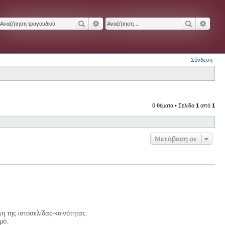
Αναζήτηση
Ειδική αναζήτηση
Αναζήτησ
Ειδικ
Σύνδεση
0 θέματα • Σελίδα
1
από
1
Μετάβαση σε
η της ιστοσελίδας-κοινότητας.
μό.