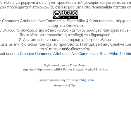
ου θέλετε να μορφοποιήσετε ή να προσθέσετε πληροφορία και για κάποιες επ
όν προβλήματα ή επικοινωνία, στείλτε μας μεηλ στο rebetoselida παπάκι g
e Commons Attribution-NonCommercial-ShareAlike 4.0 International, σύμφωνα 
τις εξής προϋποθέσεις:
ου υλικού, το σύνδεσμο της άδειας καθώς και τυχόν αλλαγές που έχετε κάνει
δεν πρέπει να υπονοείται η αποδοχή του δημιουργού.
2. Δεν μπορείτε να κάνετε εμπορική χρήση του υλικού.
ίμετε με την ίδια άδεια που έχει το πρωτότυπο. Η ύπαρξη άδειας Creative C
περί πνευματικής ιδιοκτησίας.
nsed under a
Creative Commons Attribution-NonCommercial-ShareAlike 4.0 Inte
Style developer by
Zuma Portal
,
Δημιουργήθηκε από
phpBB
® Forum Software © phpBB Limited
Ελληνική μετάφραση από το
phpbbgr.com
Απόρρητο
|
Όροι