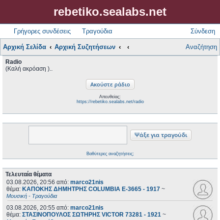
rebetiko.sealabs.net
Γρήγορες συνδέσεις
Τραγούδια
Σύνδεση
Αρχική Σελίδα
Αρχική Συζητήσεων
Αναζήτηση
Radio
(Καλή ακρόαση )..
Απευθείας:
https://rebetiko.sealabs.net/radio
Βαθύτερες αναζητήσεις;
Τελευταία θέματα
03.08.2026, 20:56
από:
marco21nis
θέμα:
ΚΑΠΟΚΗΣ ΔΗΜΗΤΡΗΣ COLUMBIA E-3665 - 1917
~
Μουσική - Τραγούδια
03.08.2026, 20:55
από:
marco21nis
θέμα:
ΣΤΑΣΙΝΟΠΟΥΛΟΣ ΣΩΤΗΡΗΣ VICTOR 73281 - 1921
~