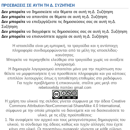
ΠΡΟΣΒΆΣΕΙΣ ΣΕ ΑΥΤΉ ΤΗ Δ. ΣΥΖΉΤΗΣΗ
Δεν μπορείτε
να δημοσιεύετε νέα θέματα σε αυτή τη Δ. Συζήτηση
Δεν μπορείτε
να απαντάτε σε θέματα σε αυτή τη Δ. Συζήτηση
Δεν μπορείτε
να επεξεργάζεστε τις δημοσιεύσεις σας σε αυτή τη Δ.
Συζήτηση
Δεν μπορείτε
να διαγράφετε τις δημοσιεύσεις σας σε αυτή τη Δ. Συζήτηση
Δεν μπορείτε
να επισυνάπτετε αρχεία σε αυτή τη Δ. Συζήτηση
Η ιστοσελίδα είναι μη εμπορική, τα τραγούδια και η αντίστοιχη
πληροφορία συνδιαμορφώνονται από τα μέλη της ιστοσελίδας-
κοινότητας.
Μπορείτε να περιηγηθείτε ελεύθερα στα τραγούδια χωρίς να ανοίξετε
λογαριασμό.
Η δημιουργία λογαριασμού απαιτείται μόνο για την περίπτωση που
θέλετε να μορφοποιήσετε ή να προσθέσετε πληροφορία και για κάποιες
επιπλέον λειτουργίες όπως η τοποθέτηση επιθυμίας στο ραδιόφωνο.
Για τυχόν προβλήματα ή επικοινωνία, στείλτε μας μεηλ στο
rebetoselida παπάκι gmail.com
Η χρήση του υλικού της σελίδας γίνεται σύμφωνα με την άδεια Creative
Commons Attribution-NonCommercial-ShareAlike 4.0 International,
σύμφωνα με την οποία μπορείτε να διανείμετε και να διασκευάσετε το
υλικό, με τις εξής προϋποθέσεις:
1. Να αναφέρετε τον αρχικό και τους μεταγενέστερους δημιουργούς του
υλικού, το σύνδεσμο της άδειας καθώς και τυχόν αλλαγές που έχετε
κάνει στο υλικό. Οι παραπάνω αναφορές γίνονται με κάθε εύλογο