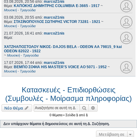
03.08.2026, 20:56
από:
marco21nis
θέμα:
ΚΑΠΟΚΗΣ ΔΗΜΗΤΡΗΣ COLUMBIA E-3665 - 1917
~
Μουσική - Τραγούδια
03.08.2026, 20:55
από:
marco21nis
θέμα:
ΣΤΑΣΙΝΟΠΟΥΛΟΣ ΣΩΤΗΡΗΣ VICTOR 73281 - 1921
~
Μουσική - Τραγούδια
21.07.2026, 16:41
από:
marco21nis
θέμα:
ΧΑΤΖΗΑΠΟΣΤΟΛΟΥ ΝΙΚΟΣ- DAJOS BELA - ODEON AA 79815_9 kai
ODEON 82022 - 1922
~
Μουσική - Τραγούδια
17.07.2026, 17:44
από:
marco21nis
θέμα:
ΒΕΜΠΟ ΣΟΦΙΑ HIS MASTER'S VOICE AO 5071 - 1952
~
Μουσική - Τραγούδια
Κατασκευές - Επιδιορθώσεις
(Συμβουλές - Μοίρασμα πληροφορίας)
Αναζήτηση
Ειδική αναζήτηση
Νέο Θέμα
0 θέματα • Σελίδα
1
από
1
Δεν υπάρχουν θέματα ή δημοσιεύσεις σε αυτή τη Δ. Συζήτηση.
Μετάβαση σε