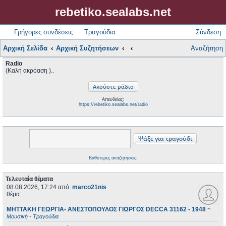
rebetiko.sealabs.net
Γρήγορες συνδέσεις
Τραγούδια
Σύνδεση
Αρχική Σελίδα
Αρχική Συζητήσεων
Αναζήτηση
Radio
(Καλή ακρόαση )..
Απευθείας:
https://rebetiko.sealabs.net/radio
Βαθύτερες αναζητήσεις;
Τελευταία θέματα
08.08.2026, 17:24
από:
marco21nis
θέμα:
ΜΗΤΤΑΚΗ ΓΕΩΡΓΙΑ- ΑΝΕΣΤΟΠΟΥΛΟΣ ΓΙΩΡΓΟΣ DECCA 31162 - 1948
~
Μουσική - Τραγούδια