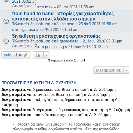
2021 05:52 pm
Απαντήσεις:
1
από
max
»
02 Ιαν 2021 11:58 am
from hand to hand -ιστορίες για χειροποίητες
κατασκευές στην ελλάδα του σήμερα
Τελευταία δημοσίευση από
liga rosa
«
25 Φεβ 2017 01:58 am
από
liga rosa
»
25 Φεβ 2017 01:58 am
5η έκθεση ερασιτεχνικής οργανοποιίας
Τελευταία δημοσίευση από
georgalasg
«
21 Ιουν 2016 03:06 pm
Απαντήσεις:
2
από
georgalasg
»
21 Ιουν 2016 10:13 am
Νέο Θέμα
3 θέματα • Σελίδα
1
από
1
Μετάβαση σε
ΠΡΟΣΒΆΣΕΙΣ ΣΕ ΑΥΤΉ ΤΗ Δ. ΣΥΖΉΤΗΣΗ
Δεν μπορείτε
να δημοσιεύετε νέα θέματα σε αυτή τη Δ. Συζήτηση
Δεν μπορείτε
να απαντάτε σε θέματα σε αυτή τη Δ. Συζήτηση
Δεν μπορείτε
να επεξεργάζεστε τις δημοσιεύσεις σας σε αυτή τη Δ.
Συζήτηση
Δεν μπορείτε
να διαγράφετε τις δημοσιεύσεις σας σε αυτή τη Δ. Συζήτηση
Δεν μπορείτε
να επισυνάπτετε αρχεία σε αυτή τη Δ. Συζήτηση
Η ιστοσελίδα είναι μη εμπορική, τα τραγούδια και η αντίστοιχη
πληροφορία συνδιαμορφώνονται από τα μέλη της ιστοσελίδας-