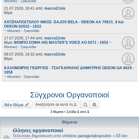
Μουσική - Τραγούδια
21.07.2026, 16:41
από:
marco21nis
θέμα:
ΧΑΤΖΗΑΠΟΣΤΟΛΟΥ ΝΙΚΟΣ- DAJOS BELA - ODEON AA 79815_9 kai
ODEON 82022 - 1922
~
Μουσική - Τραγούδια
17.07.2026, 17:44
από:
marco21nis
θέμα:
ΒΕΜΠΟ ΣΟΦΙΑ HIS MASTER'S VOICE AO 5071 - 1952
~
Μουσική - Τραγούδια
08.07.2026, 16:32
από:
marco21nis
θέμα:
ΚΑΛΟΜΟΙΡΗΣ ΓΕΩΡΓΙΟΣ - ΤΣΑΓΚΑΡΑΚΗΣ ΔΗΜΗΤΡΗΣ ODEON GA 8029 -
1958
~
Μουσική - Τραγούδια
Σύγχρονοι Οργανοποιοί
Αναζήτηση
Ειδική αναζήτηση
Νέο Θέμα
3 θέματα • Σελίδα
1
από
1
Θέματα
έλληνες οργανοποιοί
Τελευταία δημοσίευση από
christos.panagiotakopoulos
«
03 Ιαν