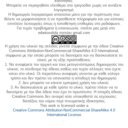
κοινότητας.
Μπορείτε να περιηγηθείτε ελεύθερα στα τραγούδια χωρίς να ανοίξετε
λογαριασμό.
Η δημιουργία λογαριασμού απαιτείται μόνο για την περίπτωση που
θέλετε να μορφοποιήσετε ή να προσθέσετε πληροφορία και για κάποιες
επιπλέον λειτουργίες όπως η τοποθέτηση επιθυμίας στο ραδιόφωνο.
Για τυχόν προβλήματα ή επικοινωνία, στείλτε μας μεηλ στο
rebetoselida παπάκι gmail.com
Η χρήση του υλικού της σελίδας γίνεται σύμφωνα με την άδεια Creative
Commons Attribution-NonCommercial-ShareAlike 4.0 International,
σύμφωνα με την οποία μπορείτε να διανείμετε και να διασκευάσετε το
υλικό, με τις εξής προϋποθέσεις:
1. Να αναφέρετε τον αρχικό και τους μεταγενέστερους δημιουργούς του
υλικού, το σύνδεσμο της άδειας καθώς και τυχόν αλλαγές που έχετε
κάνει στο υλικό. Οι παραπάνω αναφορές γίνονται με κάθε εύλογο
τρόπο και δεν πρέπει να υπονοείται η αποδοχή του δημιουργού.
2. Δεν μπορείτε να κάνετε εμπορική χρήση του υλικού.
3. Αν διασκευάσετε με κάθε τρόπο το υλικό, πρέπει πλέον να το
διανείμετε με την ίδια άδεια που έχει το πρωτότυπο. Η ύπαρξη άδειας
Creative Commons δεν αναιρεί ούτε υποκαθιστά τις ισχύουσες
διατάξεις του νόμου περί πνευματικής ιδιοκτησίας.
This work is licensed under a
Creative Commons Attribution-NonCommercial-ShareAlike 4.0
International License
.