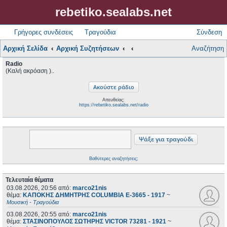
rebetiko.sealabs.net
Γρήγορες συνδέσεις
Τραγούδια
Σύνδεση
Αρχική Σελίδα
Αρχική Συζητήσεων
Αναζήτηση
Radio
(Καλή ακρόαση )..
Απευθείας:
https://rebetiko.sealabs.net/radio
Βαθύτερες αναζητήσεις;
Τελευταία θέματα
03.08.2026, 20:56
από:
marco21nis
θέμα:
ΚΑΠΟΚΗΣ ΔΗΜΗΤΡΗΣ COLUMBIA E-3665 - 1917
~
Μουσική - Τραγούδια
03.08.2026, 20:55
από:
marco21nis
θέμα:
ΣΤΑΣΙΝΟΠΟΥΛΟΣ ΣΩΤΗΡΗΣ VICTOR 73281 - 1921
~