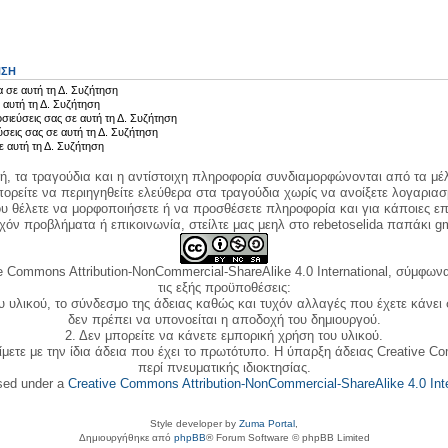
ΗΣΗ
 σε αυτή τη Δ. Συζήτηση
 αυτή τη Δ. Συζήτηση
σιεύσεις σας σε αυτή τη Δ. Συζήτηση
ύσεις σας σε αυτή τη Δ. Συζήτηση
ε αυτή τη Δ. Συζήτηση
κή, τα τραγούδια και η αντίστοιχη πληροφορία συνδιαμορφώνονται από τα μέλ
ορείτε να περιηγηθείτε ελεύθερα στα τραγούδια χωρίς να ανοίξετε λογαριασ
ου θέλετε να μορφοποιήσετε ή να προσθέσετε πληροφορία και για κάποιες επ
όν προβλήματα ή επικοινωνία, στείλτε μας μεηλ στο rebetoselida παπάκι g
e Commons Attribution-NonCommercial-ShareAlike 4.0 International, σύμφωνα 
τις εξής προϋποθέσεις:
ου υλικού, το σύνδεσμο της άδειας καθώς και τυχόν αλλαγές που έχετε κάνει
δεν πρέπει να υπονοείται η αποδοχή του δημιουργού.
2. Δεν μπορείτε να κάνετε εμπορική χρήση του υλικού.
ίμετε με την ίδια άδεια που έχει το πρωτότυπο. Η ύπαρξη άδειας Creative C
περί πνευματικής ιδιοκτησίας.
nsed under a
Creative Commons Attribution-NonCommercial-ShareAlike 4.0 Inte
Style developer by
Zuma Portal
,
Δημιουργήθηκε από
phpBB
® Forum Software © phpBB Limited