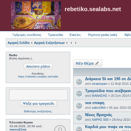
rebetiko.sealabs.net
Γρήγορες συνδέσεις
Τραγούδια
Ετικέτες
Ρεμπετο-pedia (wiki)
Βιβλ
Αρχική Σελίδα
Αρχική Συζητήσεων
Radio
(Καλή ακρόαση )..
Νέο Θέμα
Απευθείας:
https://rebetiko.sealabs.net/radio
Διάρκεια 5λ και 19δ σε Δί
από
stratospan
»
12 Φεβ 2015 
Τραγούδια που ανέβηκαν
από
ΘΑΝΑΣΗΣ
»
20 Σεπ 2014 
νεα επαφη
από
sdim1964
»
05 Δεκ 2010 0
Βαθύτερες αναζητήσεις;
Νίκος Βραχνάς
από
ΧΑΡΗΣ 000
»
28 Απρ 2010
Τελευταία θέματα
03.08.2026, 20:56
από:
Καρδιά μου παψε να πον
marco21nis