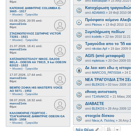
από
kwstaspan
»
15 Απρ 2010 
θέμα:
Κατοχύρωση τραγουδιώ
ΚΑΠΟΚΗΣ ΔΗΜΗΤΡΗΣ COLUMBIA E-
3665 - 1917
από
ADAMAS
»
19 Φεβ 2010 08
~
Μουσική - Τραγούδια
Πρόσφατο κείμενο Αλκι
03.08.2026, 20:55
από:
marco21nis
από
Pikinos
»
13 Φεβ 2010 11:
θέμα:
Συμπλήρωση πεδίων
ΣΤΑΣΙΝΟΠΟΥΛΟΣ ΣΩΤΗΡΗΣ VICTOR
από
kodelis
»
22 Ιαν 2010 11:2
73281 - 1921
~
Μουσική - Τραγούδια
Τραγούδια απο το '55 κα
21.07.2026, 16:41
από:
από
nikolas Apf
»
19 Δεκ 2009 
marco21nis
θέμα:
AGIS (από μεταφορά)
ΧΑΤΖΗΑΠΟΣΤΟΛΟΥ ΝΙΚΟΣ- DAJOS
από
mpletsas
»
20 Οκτ 2009 03
BELA - ODEON AA 79815_9 kai ODEON
82022 - 1922
Δε λεει κατι εδω η ιστορι
~
Μουσική - Τραγούδια
από
MARCOS_PATISSIA
»
24 Σ
17.07.2026, 17:44
από:
marco21nis
ΝΕΑ ΤΡΑΓΟΥΔΙΑ ΣΤΗ ΣΕ
θέμα:
από
BLEKOS
»
03 Ιουν 2009 1
ΒΕΜΠΟ ΣΟΦΙΑ HIS MASTER'S VOICE
AO 5071 - 1952
εθνικη αντισταση
~
Μουσική - Τραγούδια
από
ΤΣΑΝΑΚΟΣ
»
21 Μάιος 20
08.07.2026, 16:32
από:
ΔΙΑΒΑΣΤΕ
marco21nis
θέμα:
από
BLEKOS
»
28 Απρ 2009 12
ΚΑΛΟΜΟΙΡΗΣ ΓΕΩΡΓΙΟΣ -
στοιχεία δίσκου
ΤΣΑΓΚΑΡΑΚΗΣ ΔΗΜΗΤΡΗΣ ODEON GA
8029 - 1958
από
Νίκος Α. Πολίτης
»
26 Απρ 
~
Μουσική - Τραγούδια
Νέο Θέμα