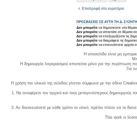
Επιστροφή στο ευρετήριο
ΠΡΟΣΒΆΣΕΙΣ ΣΕ ΑΥΤΉ ΤΗ Δ. ΣΥΖΉΤ
Δεν μπορείτε
να δημοσιεύετε νέα θέματα
Δεν μπορείτε
να απαντάτε σε θέματα σε
Δεν μπορείτε
να επεξεργάζεστε τις δημο
Δεν μπορείτε
να διαγράφετε τις δημοσιε
Δεν μπορείτε
να επισυνάπτετε αρχεία σ
Η ιστοσελίδα είναι μη εμπορι
Μπ
Η δημιουργία λογαριασμού απαιτείται μόνο για την περίπτωση π
Για τυχ
Η χρήση του υλικού της σελίδας γίνεται σύμφωνα με την άδεια Creativ
1. Να αναφέρετε τον αρχικό και τους μεταγενέστερους δημιουργούς τ
3. Αν διασκευάσετε με κάθε τρόπο το υλικό, πρέπει πλέον να το διανε
This work is lice