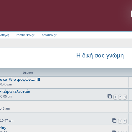
ιοθήκη
rembetiko.gr
aptaliko.gr
Η δική σας γνώμη
Θέματα
σκο 78 στροφών;;;;!!!!
10:45 pm
 τώρα τελευταία
03:05 pm
1
2
3
2:43 am
 10:47 am
1
2
άς.