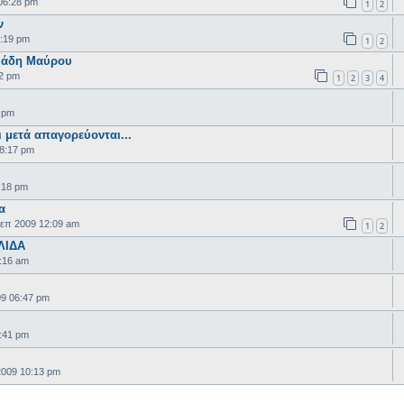
06:28 pm
1
2
ν
:19 pm
1
2
βιάδη Μαύρου
02 pm
1
2
3
4
1 pm
ι μετά απαγορεύονται...
08:17 pm
:18 pm
α
επ 2009 12:09 am
1
2
ΛΙΔΑ
0:16 am
09 06:47 pm
:41 pm
2009 10:13 pm