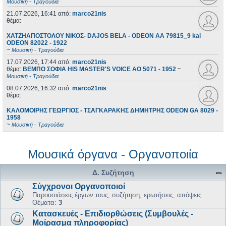
Μουσική - Τραγούδια
21.07.2026, 16:41
από:
marco21nis
θέμα:
ΧΑΤΖΗΑΠΟΣΤΟΛΟΥ ΝΙΚΟΣ- DAJOS BELA - ODEON AA 79815_9 kai
ODEON 82022 - 1922
~
Μουσική - Τραγούδια
17.07.2026, 17:44
από:
marco21nis
θέμα:
ΒΕΜΠΟ ΣΟΦΙΑ HIS MASTER'S VOICE AO 5071 - 1952
~
Μουσική - Τραγούδια
08.07.2026, 16:32
από:
marco21nis
θέμα:
ΚΑΛΟΜΟΙΡΗΣ ΓΕΩΡΓΙΟΣ - ΤΣΑΓΚΑΡΑΚΗΣ ΔΗΜΗΤΡΗΣ ODEON GA 8029 -
1958
~
Μουσική - Τραγούδια
Μουσικά όργανα - Οργανοποιία
Δ. Συζήτηση
Σύγχρονοι Οργανοποιοί
Παρουσιάσεις έργων τους, συζήτηση, ερωτήσεις, απόψεις
Θέματα:
3
Κατασκευές - Επιδιορθώσεις (Συμβουλές -
Μοίρασμα πληροφορίας)