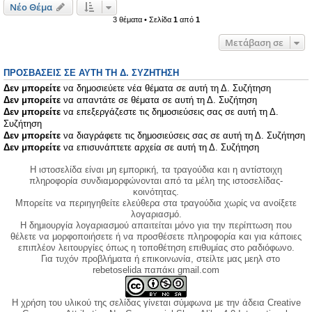
Νέο Θέμα
3 θέματα • Σελίδα
1
από
1
Μετάβαση σε
ΠΡΟΣΒΆΣΕΙΣ ΣΕ ΑΥΤΉ ΤΗ Δ. ΣΥΖΉΤΗΣΗ
Δεν μπορείτε
να δημοσιεύετε νέα θέματα σε αυτή τη Δ. Συζήτηση
Δεν μπορείτε
να απαντάτε σε θέματα σε αυτή τη Δ. Συζήτηση
Δεν μπορείτε
να επεξεργάζεστε τις δημοσιεύσεις σας σε αυτή τη Δ.
Συζήτηση
Δεν μπορείτε
να διαγράφετε τις δημοσιεύσεις σας σε αυτή τη Δ. Συζήτηση
Δεν μπορείτε
να επισυνάπτετε αρχεία σε αυτή τη Δ. Συζήτηση
Η ιστοσελίδα είναι μη εμπορική, τα τραγούδια και η αντίστοιχη
πληροφορία συνδιαμορφώνονται από τα μέλη της ιστοσελίδας-
κοινότητας.
Μπορείτε να περιηγηθείτε ελεύθερα στα τραγούδια χωρίς να ανοίξετε
λογαριασμό.
Η δημιουργία λογαριασμού απαιτείται μόνο για την περίπτωση που
θέλετε να μορφοποιήσετε ή να προσθέσετε πληροφορία και για κάποιες
επιπλέον λειτουργίες όπως η τοποθέτηση επιθυμίας στο ραδιόφωνο.
Για τυχόν προβλήματα ή επικοινωνία, στείλτε μας μεηλ στο
rebetoselida παπάκι gmail.com
Η χρήση του υλικού της σελίδας γίνεται σύμφωνα με την άδεια Creative