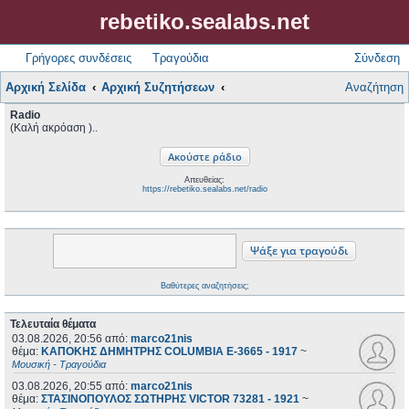
rebetiko.sealabs.net
Γρήγορες συνδέσεις
Τραγούδια
Σύνδεση
Αρχική Σελίδα
Αρχική Συζητήσεων
Αναζήτηση
Radio
(Καλή ακρόαση )..
Απευθείας:
https://rebetiko.sealabs.net/radio
Βαθύτερες αναζητήσεις;
Τελευταία θέματα
03.08.2026, 20:56
από:
marco21nis
θέμα:
ΚΑΠΟΚΗΣ ΔΗΜΗΤΡΗΣ COLUMBIA E-3665 - 1917
~
Μουσική - Τραγούδια
03.08.2026, 20:55
από:
marco21nis
θέμα:
ΣΤΑΣΙΝΟΠΟΥΛΟΣ ΣΩΤΗΡΗΣ VICTOR 73281 - 1921
~