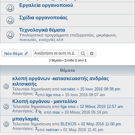
Εργαλεία οργανοποιού
Σχέδια οργανοποιίας
Τεχνολογικά θέματα
Υπολογιστικά προγράμματα επεξεργασίας, μικρόφωνα,
πυκνωτές, ενισχυτές κλπ
Αναζήτηση
Ειδική αναζήτηση
Νέο Θέμα
3 θέματα • Σελίδα
1
από
1
Θέματα
κλοπή οργάνων -κατασκευαστής ανδρέας
κιλτσικσής
Τελευταία δημοσίευση από
socrates
«
15 Ιουν 2016 08:38 pm
Απαντήσεις:
2
από
liga rosa
»
15 Ιουν 2016 08:07 am
Κλοπή οργάνου - μαντολίνο
Τελευταία δημοσίευση από
liga rosa
«
12 Μάιος 2016 12:57 am
Απαντήσεις:
2
από
max
»
10 Μάιος 2016 05:19 pm
μπαγλαμάς
Τελευταία δημοσίευση από
BLEKOS
«
02 Μαρ 2016 11:00 pm
Απαντήσεις:
2
από
netman
»
01 Μαρ 2016 11:41 pm