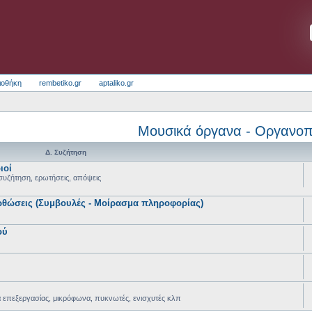
ιοθήκη
rembetiko.gr
aptaliko.gr
Μουσικά όργανα - Οργανοπ
Δ. Συζήτηση
ιοί
συζήτηση, ερωτήσεις, απόψεις
ρθώσεις (Συμβουλές - Μοίρασμα πληροφορίας)
ού
 επεξεργασίας, μικρόφωνα, πυκνωτές, ενισχυτές κλπ