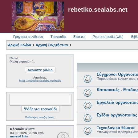
rebetiko.sealabs.net
Γρήγορες συνδέσεις
Τραγούδια
Ετικέτες
Ρεμπετο-pedia (wiki)
Βιβλ
Αρχική Σελίδα
Αρχική Συζητήσεων
Radio
(Καλή ακρόαση )..
Σύγχρονοι Οργανοπο
Απευθείας:
Παρουσιάσεις έργων τους, 
https://rebetiko.sealabs.net/radio
Κατασκευές - Επιδιο
Εργαλεία οργανοποι
Σχέδια οργανοποιίας
Βαθύτερες αναζητήσεις;
Τεχνολογικά θέματα
Τελευταία θέματα
Υπολογιστικά προγράμματα
03.08.2026, 20:56
από:
marco21nis