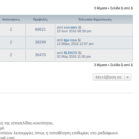
ί
α
3 θέματα • Σελίδα
1
από
1
ς
δ
η
Απαντήσεις
Προβολές
Τελευταία δημοσίευση
μ
ο
από
socrates
2
68621
σ
15 Ιουν 2016 08:38 pm
ί
ε
από
liga rosa
υ
2
38299
12 Μάιος 2016 12:57 am
σ
η
ς
από
BLEKOS
2
36470
02 Μαρ 2016 11:00 pm
3 θέματα • Σελίδα
1
από
1
Μετάβαση σε
η της ιστοσελίδας-κοινότητας.
μό.
ιπλέον λειτουργίες όπως η τοποθέτηση επιθυμίας στο ραδιόφωνο.
mail.com