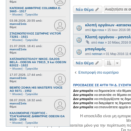
θέμα:
ΚΑΠΟΚΗΣ ΔΗΜΗΤΡΗΣ COLUMBIA E-
Νέο Θέμα
3665 - 1917
~
Μουσική - Τραγούδια
03.08.2026, 20:55
από:
marco21nis
κλοπή οργάνων -κατασκε
θέμα:
από
liga rosa
»
15 Ιουν 2016 08
ΣΤΑΣΙΝΟΠΟΥΛΟΣ ΣΩΤΗΡΗΣ VICTOR
Κλοπή οργάνου - μαντολ
73281 - 1921
~
Μουσική - Τραγούδια
από
max
»
10 Μάιος 2016 
21.07.2026, 16:41
από:
μπαγλαμάς
marco21nis
θέμα:
από
netman
»
01 Μαρ 2016 11:
ΧΑΤΖΗΑΠΟΣΤΟΛΟΥ ΝΙΚΟΣ- DAJOS
Νέο Θέμα
BELA - ODEON AA 79815_9 kai ODEON
82022 - 1922
~
Μουσική - Τραγούδια
Επιστροφή στο ευρετήριο
17.07.2026, 17:44
από:
marco21nis
θέμα:
ΠΡΟΣΒΆΣΕΙΣ ΣΕ ΑΥΤΉ ΤΗ Δ. ΣΥΖΉΤ
ΒΕΜΠΟ ΣΟΦΙΑ HIS MASTER'S VOICE
Δεν μπορείτε
να δημοσιεύετε νέα θέματα
AO 5071 - 1952
~
Μουσική - Τραγούδια
Δεν μπορείτε
να απαντάτε σε θέματα σε
Δεν μπορείτε
να επεξεργάζεστε τις δημο
08.07.2026, 16:32
από:
Δεν μπορείτε
να διαγράφετε τις δημοσιε
marco21nis
θέμα:
Δεν μπορείτε
να επισυνάπτετε αρχεία σ
ΚΑΛΟΜΟΙΡΗΣ ΓΕΩΡΓΙΟΣ -
Η ιστοσελίδα είναι μη εμπορι
ΤΣΑΓΚΑΡΑΚΗΣ ΔΗΜΗΤΡΗΣ ODEON GA
8029 - 1958
Μπ
~
Μουσική - Τραγούδια
Η δημιουργία λογαριασμού απαιτείται μόνο για την περίπτωση π
Για τυχ