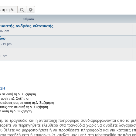
Αναζήτηση
Ειδική αναζήτηση
Θέματα
υαστής ανδρέας κιλτσικσής
:07 am
ίνο
05:19 pm
41 pm
ΗΣΗ
 σε αυτή τη Δ. Συζήτηση
 αυτή τη Δ. Συζήτηση
σιεύσεις σας σε αυτή τη Δ. Συζήτηση
ύσεις σας σε αυτή τη Δ. Συζήτηση
ε αυτή τη Δ. Συζήτηση
κή, τα τραγούδια και η αντίστοιχη πληροφορία συνδιαμορφώνονται από τα μέλ
ορείτε να περιηγηθείτε ελεύθερα στα τραγούδια χωρίς να ανοίξετε λογαριασ
ου θέλετε να μορφοποιήσετε ή να προσθέσετε πληροφορία και για κάποιες επ
όν προβλήματα ή επικοινωνία, στείλτε μας μεηλ στο rebetoselida παπάκι g