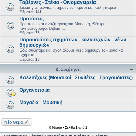
Ταβέρνες - Στέκια - Οινομαγειρεία
Στέκια για πεννιές - πηρουνιές - κρασί και καλή παρέα
Θέματα:
141
Προτάσεις
Προτάσεις και αναζητήσεις για Μουσική, Θέατρο,
Κινηματογράφο, Βιβλία....
Θέματα:
33
Παρουσιάσεις σχημάτων - καλλιτεχνών - νέων
δημιουργιών
Εδώ συζητάμε και σχολιάζουμε νέες δημιουργίες - μουσικά
σχήματα
Θέματα:
13
Δ. Συζήτηση
Καλλιτέχνες (Μουσικοί - Συνθέτες - Τραγουδιστές)
Οργανοποιία
Μαγαζιά - Μουσική
Νέο Θέμα
0 θέματα • Σελίδα
1
από
1