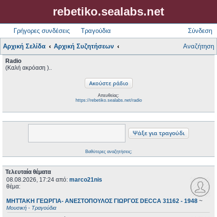
rebetiko.sealabs.net
Γρήγορες συνδέσεις
Τραγούδια
Σύνδεση
Αρχική Σελίδα
Αρχική Συζητήσεων
Αναζήτηση
Radio
(Καλή ακρόαση )..
Απευθείας:
https://rebetiko.sealabs.net/radio
Βαθύτερες αναζητήσεις;
Τελευταία θέματα
08.08.2026, 17:24
από:
marco21nis
θέμα:
ΜΗΤΤΑΚΗ ΓΕΩΡΓΙΑ- ΑΝΕΣΤΟΠΟΥΛΟΣ ΓΙΩΡΓΟΣ DECCA 31162 - 1948
~
Μουσική - Τραγούδια