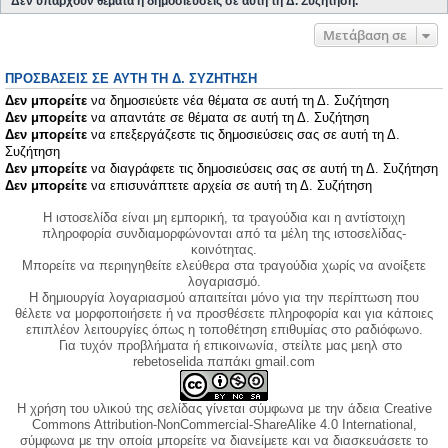
Δεν υπάρχουν θέματα ή δημοσιεύσεις σε αυτή τη Δ. Συζήτηση.
Μετάβαση σε
ΠΡΟΣΒΆΣΕΙΣ ΣΕ ΑΥΤΉ ΤΗ Δ. ΣΥΖΉΤΗΣΗ
Δεν μπορείτε
να δημοσιεύετε νέα θέματα σε αυτή τη Δ. Συζήτηση
Δεν μπορείτε
να απαντάτε σε θέματα σε αυτή τη Δ. Συζήτηση
Δεν μπορείτε
να επεξεργάζεστε τις δημοσιεύσεις σας σε αυτή τη Δ.
Συζήτηση
Δεν μπορείτε
να διαγράφετε τις δημοσιεύσεις σας σε αυτή τη Δ. Συζήτηση
Δεν μπορείτε
να επισυνάπτετε αρχεία σε αυτή τη Δ. Συζήτηση
Η ιστοσελίδα είναι μη εμπορική, τα τραγούδια και η αντίστοιχη
πληροφορία συνδιαμορφώνονται από τα μέλη της ιστοσελίδας-
κοινότητας.
Μπορείτε να περιηγηθείτε ελεύθερα στα τραγούδια χωρίς να ανοίξετε
λογαριασμό.
Η δημιουργία λογαριασμού απαιτείται μόνο για την περίπτωση που
θέλετε να μορφοποιήσετε ή να προσθέσετε πληροφορία και για κάποιες
επιπλέον λειτουργίες όπως η τοποθέτηση επιθυμίας στο ραδιόφωνο.
Για τυχόν προβλήματα ή επικοινωνία, στείλτε μας μεηλ στο
rebetoselida παπάκι gmail.com
Η χρήση του υλικού της σελίδας γίνεται σύμφωνα με την άδεια Creative
Commons Attribution-NonCommercial-ShareAlike 4.0 International,
σύμφωνα με την οποία μπορείτε να διανείμετε και να διασκευάσετε το